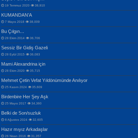
19 Temmuz 2020
38,910
KUMANDAN’A
7 Mayıs 2018
38,009
Bu Çılgın…
ERDEM BAYAZIT
28 Ekim 2014
36,706
Sana, Bana, Vatanıma, Ülkemin
İPEK ACAR SERT
Selahattin Yıldız
Sessiz Bir Gidiş Gazeli
İnsanlarına Dair...
Gazze’nin Şecaati, Ümmetin İmtihanı...
İdrakimle Üşürken...
28 Eylül 2015
36,083
Mami Alexandrina için
28 Ekim 2020
35,715
Mehmet Çetin Vefat Yıldönümünde Anılıyor
25 Kasım 2024
35,609
Birdenbire Her Şey Aşk
NAZIM HİKMET RAN
MAHMUT GÜRBÜZ
Songül Özel
25 Mayıs 2017
34,360
Bir Cezaevinde, Tecritteki Adamın
İbrahim Olmak ve Bitirebilmek...
Mahzen...
Mektupları...
Belki de Son/suzluk
8 Ağustos 2024
32,605
Hazır mıyız Arkadaşlar
26 Nisan 2016
31,357