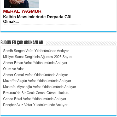
MERAL YAĞMUR
Kalbin Mevsimlerinde Deryada Gül
Olmak...
BUGÜN EN ÇOK OKUNANLAR
Semih Sergen Vefat Yıldönümünde Anılıyor
Milliyet Sanat Dergisinin Ağustos 2026 Sayısı
Ahmet Erhan Vefat Yıldönümünde Anılıyor
MEHMET ÇOBAN
Ölüm ve Atlas
İçerdeki Put Dışardaki Maskeler...
Ahmet Cemal Vefat Yıldönümünde Anılıyor
Muzaffer Akgün Vefat Yıldönümünde Anılıyor
Mustafa Miyasoğlu Vefat Yıldönümünde Anılıyor
Erzurum’da Bir Ocak Cemal Gürsel İlkokulu
Genco Erkal Vefat Yıldönümünde Anılıyor
Rençber Aziz Vefat Yıldönümünde Anılıyor
EMİNE CUMA