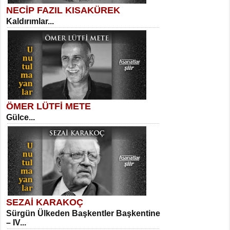
NECİP FAZIL KISAKÜREK
Kaldırımlar...
SELAHATTİN YILDIZ
İnsanın Zindanı...
Kadir Ünal
Ayağıma Dolanan Yokuş...
ÖMER LÜTFİ METE
Gülce...
MEHMET TAŞTAN
Vagon’da Bir Şairle...
Mehmet Çoban
Elmira...
SEZAİ KARAKOÇ
Sürgün Ülkeden Başkentler Başkentine
SITKI CANEY
– IV...
Oruçla Devrim ve Özgürlüğe…...
Suavi Kemal Yazgıç