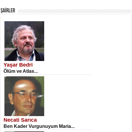
Fanatizm Çıkmazı...
ŞAİRLER
SATILMIŞ ÜMİT ÇETİNKAYA
Erkenlik...
Yaşar Bedri
Ölüm ve Atlas...
NECLA DİLEK ARSLAN
Öğretmenler Günü Mahkemesi...
Necati Sarıca
Ben Kader Vurgunuyum Maria...