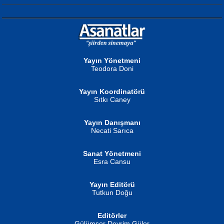
NURAN KÖSE BAYDAR
Neva Selçuk
Gün Güzeli...
Ben Deniz Değilim ki...
Yayın Yönetmeni
Teodora Doni
Yayın Koordinatörü
Sıtkı Caney
Yayın Danışmanı
MUSTAFA ORAL
Ahmet Aydın
Necati Sarıca
Şiir, Siyaseti Kaldırmıyor Tanpınar...
Helin...
Sanat Yönetmeni
Esra Cansu
Yayın Editörü
Tutkun Doğu
Editörler
İSMAİL OKUTAN
Gülümser Devrim Güler