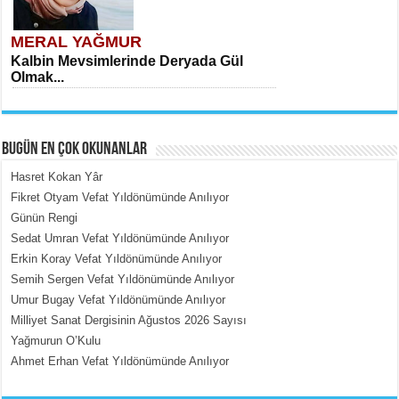
MERAL YAĞMUR
Kalbin Mevsimlerinde Deryada Gül
Olmak...
BUGÜN EN ÇOK OKUNANLAR
Hasret Kokan Yâr
Fikret Otyam Vefat Yıldönümünde Anılıyor
Günün Rengi
MEHMET ÇOBAN
Sedat Umran Vefat Yıldönümünde Anılıyor
İçerdeki Put Dışardaki Maskeler...
Erkin Koray Vefat Yıldönümünde Anılıyor
Semih Sergen Vefat Yıldönümünde Anılıyor
Umur Bugay Vefat Yıldönümünde Anılıyor
Milliyet Sanat Dergisinin Ağustos 2026 Sayısı
Yağmurun O’Kulu
Ahmet Erhan Vefat Yıldönümünde Anılıyor
EMİNE CUMA