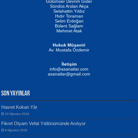
Gülümser Devrim Güler
Fatma Camcı
Erkeklerin Kahrolması Ne Demektir
Sündüs Arslan Akça
Evvel Zaman Tanrıçası...
Biliyor musunuz? ...
Selahattin Yıldız
Hıdır Toraman
Selim Erdoğan
Bülent Sağlam
Mehmet Atak
Hukuk Müşaviri
Av. Mustafa Özdemir
Mustafa Oral
NUHAN NEBİ ÇAM
İletişim
Yağmur Mangası...
Kaptan...
info@asanatlar.com
asanatlar@gmail.com
SON YAYINLAR
Hasret Kokan Yâr
10 Ağustos 2026
Yılmaz Ekinci
MUSTAFA KELOĞLU
Fikret Otyam Vefat Yıldönümünde Anılıyor
Geceye Söylenen...
Yarına İz Bırakmak...
9 Ağustos 2026