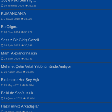
Söyle Peki Sen Hiç…
19 Temmuz 2020
38,925
KUMANDAN’A
7 Mayıs 2018
38,027
Bu Çılgın…
ERDEM BAYAZIT
28 Ekim 2014
36,722
Sana, Bana, Vatanıma, Ülkemin
İPEK ACAR SERT
Selahattin Yıldız
Sessiz Bir Gidiş Gazeli
İnsanlarına Dair...
Gazze’nin Şecaati, Ümmetin İmtihanı...
İdrakimle Üşürken...
28 Eylül 2015
36,098
Mami Alexandrina için
28 Ekim 2020
35,731
Mehmet Çetin Vefat Yıldönümünde Anılıyor
25 Kasım 2024
35,703
Birdenbire Her Şey Aşk
NAZIM HİKMET RAN
MAHMUT GÜRBÜZ
Songül Özel
25 Mayıs 2017
34,374
Bir Cezaevinde, Tecritteki Adamın
İbrahim Olmak ve Bitirebilmek...
Mahzen...
Mektupları...
Belki de Son/suzluk
8 Ağustos 2024
32,644
Hazır mıyız Arkadaşlar
26 Nisan 2016
31,372