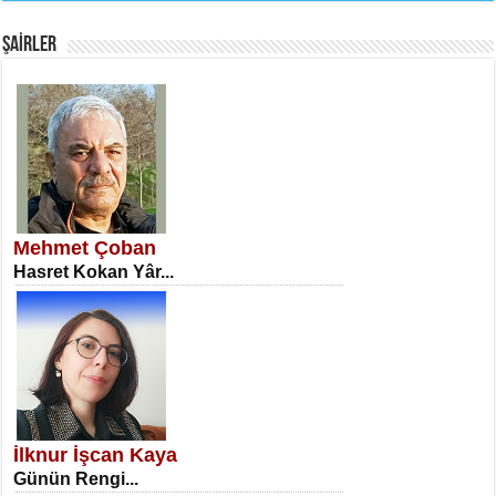
Fanatizm Çıkmazı...
ŞAİRLER
SATILMIŞ ÜMİT ÇETİNKAYA
Erkenlik...
Mehmet Çoban
Hasret Kokan Yâr...
NECLA DİLEK ARSLAN
Öğretmenler Günü Mahkemesi...
İlknur İşcan Kaya
Günün Rengi...