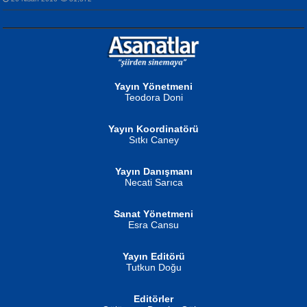
NURAN KÖSE BAYDAR
Neva Selçuk
Gün Güzeli...
Ben Deniz Değilim ki...
Yayın Yönetmeni
Teodora Doni
Yayın Koordinatörü
Sıtkı Caney
Yayın Danışmanı
MUSTAFA ORAL
Ahmet Aydın
Necati Sarıca
Şiir, Siyaseti Kaldırmıyor Tanpınar...
Helin...
Sanat Yönetmeni
Esra Cansu
Yayın Editörü
Tutkun Doğu
Editörler
İSMAİL OKUTAN