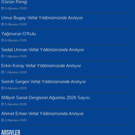
Günün Rengi
9 Ağustos 2026
Umur Bugay Vefat Yıldönümünde Anılıyor
8 Ağustos 2026
Yağmurun O’Kulu
Banu Sancak
ATİLLA ÖZEN
8 Ağustos 2026
Defterimden İçeri...
Sultan Olmadan Önce Eyüp...
Sedat Umran Vefat Yıldönümünde Anılıyor
7 Ağustos 2026
Erkin Koray Vefat Yıldönümünde Anılıyor
7 Ağustos 2026
Semih Sergen Vefat Yıldönümünde Anılıyor
6 Ağustos 2026
İsmail Aydos
EKREM KARABABA
Milliyet Sanat Dergisinin Ağustos 2026 Sayısı
İnkisar...
Yaralı Şiir...
5 Ağustos 2026
Ahmet Erhan Vefat Yıldönümünde Anılıyor
4 Ağustos 2026
Arşivler