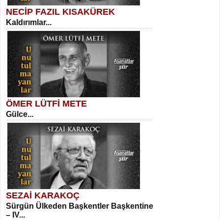
NECİP FAZIL KISAKÜREK
Kaldırımlar...
SELAHATTİN YILDIZ
İnsanın Zindanı...
Necati Sarıca
Ben Kader Vurgunuyum Maria...
ÖMER LÜTFİ METE
Gülce...
MEHMET TAŞTAN
Vagon’da Bir Şairle...
Sibel Orhan
İki Kırık Boşluk...
SEZAİ KARAKOÇ
Sürgün Ülkeden Başkentler Başkentine
SITKI CANEY
– IV...
Oruçla Devrim ve Özgürlüğe…...