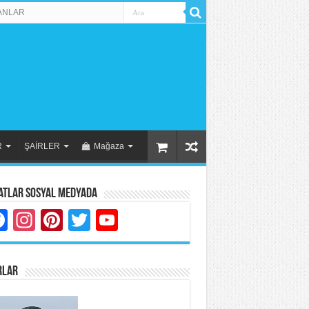
ANLAR
R
ŞAİRLER
Mağaza
atlar Sosyal Medyada
Facebook
Instagram
Pinterest
Twitter
YouTube
RLAR