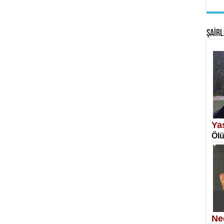
EM
Fan
ŞAİRL
SA
Erk
Ya
Ölü
NE
Öğr
Ne