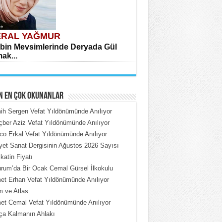
RAL YAĞMUR
bin Mevsimlerinde Deryada Gül
ak...
N EN ÇOK OKUNANLAR
h Sergen Vefat Yıldönümünde Anılıyor
ber Aziz Vefat Yıldönümünde Anılıyor
o Erkal Vefat Yıldönümünde Anılıyor
HMET ÇOBAN
iyet Sanat Dergisinin Ağustos 2026 Sayısı
rdeki Put Dışardaki Maskeler...
katin Fiyatı
rum’da Bir Ocak Cemal Gürsel İlkokulu
t Erhan Vefat Yıldönümünde Anılıyor
 ve Atlas
t Cemal Vefat Yıldönümünde Anılıyor
ça Kalmanın Ahlakı