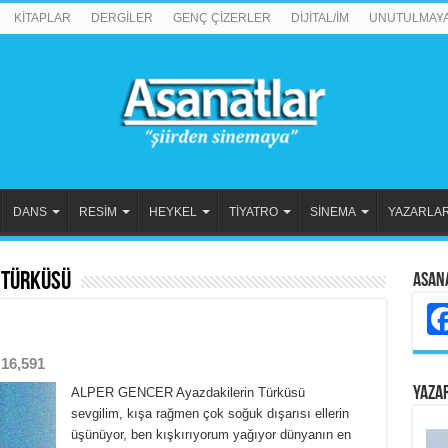
KİTAPLAR
DERGİLER
GENÇ ÇİZERLER
DİJİTAL/İM
UNUTULMAY
DANS
RESİM
HEYKEL
TİYATRO
SİNEMA
YAZARLA
 Türküsü
Asan
16,591
YAZA
ALPER GENCER Ayazdakilerin Türküsü
sevgilim, kışa rağmen çok soğuk dışarısı ellerin
üşünüyor, ben kışkırıyorum yağıyor dünyanın en