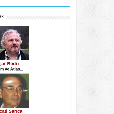
İNE CUMA
atizm Çıkmazı...
ER
TILMIŞ ÜMİT ÇETİNKAYA
enlik...
şar Bedri
m ve Atlas...
CLA DİLEK ARSLAN
etmenler Günü Mahkemesi...
cati Sarıca