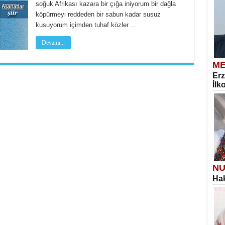
soğuk Afrikası kazara bir çığa iniyorum bir dağla
köpürmeyi reddeden bir sabun kadar susuz
kusuyorum içimden tuhaf közler …
Devamı...
ME
Erz
İlk
NU
Hak