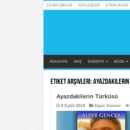
ÇEVİRİ ŞİİRLER
SÖYLEŞİLER
ETKİNLİKLER
ANASAYFA
AKIŞ
EDEBİYAT
MÜZİK
Etiket Arşivleri:
Ayazdakilerin
Ayazdakilerin Türküsü
8 Eylül 2019
Alper Gencer