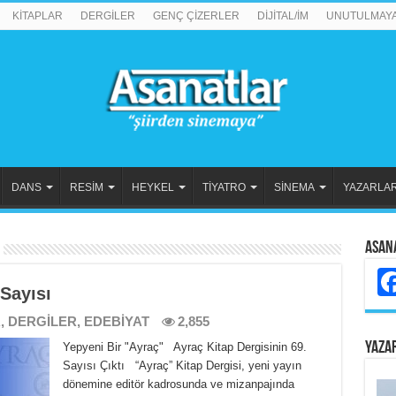
KİTAPLAR
DERGİLER
GENÇ ÇİZERLER
DİJİTAL/İM
UNUTULMAY
DANS
RESİM
HEYKEL
TİYATRO
SİNEMA
YAZARLA
Asan
 Sayısı
R
,
DERGİLER
,
EDEBİYAT
2,855
YAZA
Yepyeni Bir "Ayraç" Ayraç Kitap Dergisinin 69.
Sayısı Çıktı “Ayraç” Kitap Dergisi, yeni yayın
dönemine editör kadrosunda ve mizanpajında