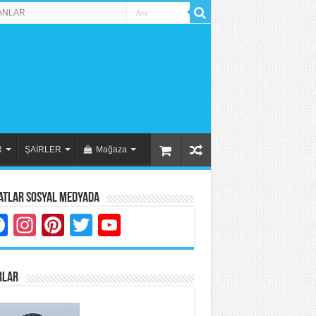
ANLAR
R
ŞAİRLER
Mağaza
atlar Sosyal Medyada
Facebook
Instagram
Pinterest
Twitter
YouTube
RLAR