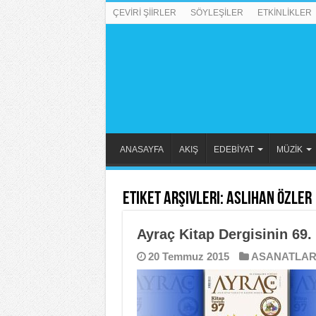
ÇEVİRİ ŞİİRLER
SÖYLEŞİLER
ETKİNLİKLER
ANASAYFA
AKIŞ
EDEBİYAT
MÜZİK
Etiket Arşivleri:
Aslıhan Özler
Ayraç Kitap Dergisinin 69.
20 Temmuz 2015
ASANATLA