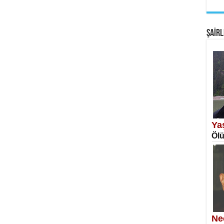
EM
Fan
ŞAİRL
SA
Erk
Ya
Ölü
NE
Öğr
Ne