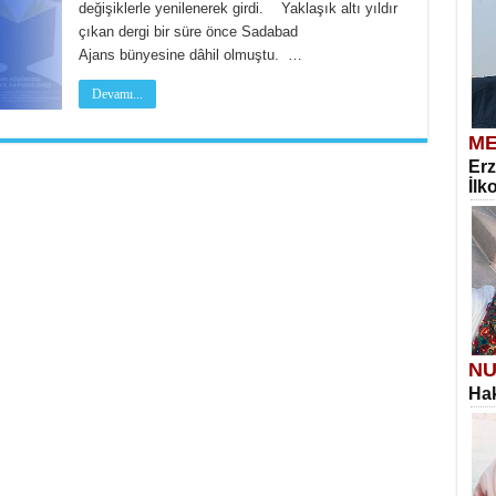
değişiklerle yenilenerek girdi. Yaklaşık altı yıldır
çıkan dergi bir süre önce Sadabad
Ajans bünyesine dâhil olmuştu. …
Devamı...
ME
Erz
İlk
NU
Hak