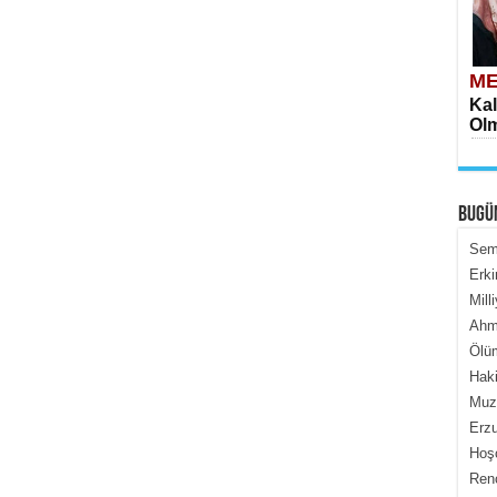
ME
Kal
Olm
BUGÜ
Semi
Erki
Mill
ME
Ahme
İçe
Ölüm
Haki
Muza
Erzu
Hoş
Renç