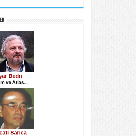
İNE CUMA
atizm Çıkmazı...
ER
TILMIŞ ÜMİT ÇETİNKAYA
enlik...
şar Bedri
m ve Atlas...
CLA DİLEK ARSLAN
etmenler Günü Mahkemesi...
cati Sarıca