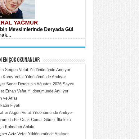
RAL YAĞMUR
bin Mevsimlerinde Deryada Gül
ak...
N EN ÇOK OKUNANLAR
h Sergen Vefat Yıldönümünde Anılıyor
n Koray Vefat Yıldönümünde Anılıyor
iyet Sanat Dergisinin Ağustos 2026 Sayısı
HMET ÇOBAN
t Erhan Vefat Yıldönümünde Anılıyor
rdeki Put Dışardaki Maskeler...
 ve Atlas
katin Fiyatı
ffer Akgün Vefat Yıldönümünde Anılıyor
rum’da Bir Ocak Cemal Gürsel İlkokulu
ça Kalmanın Ahlakı
ber Aziz Vefat Yıldönümünde Anılıyor