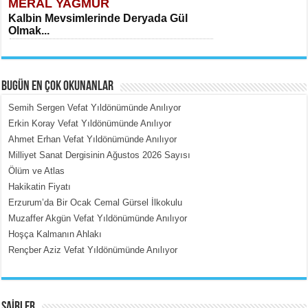
MERAL YAĞMUR
Kalbin Mevsimlerinde Deryada Gül
Olmak...
BUGÜN EN ÇOK OKUNANLAR
Semih Sergen Vefat Yıldönümünde Anılıyor
Erkin Koray Vefat Yıldönümünde Anılıyor
Ahmet Erhan Vefat Yıldönümünde Anılıyor
MEHMET ÇOBAN
Milliyet Sanat Dergisinin Ağustos 2026 Sayısı
İçerdeki Put Dışardaki Maskeler...
Ölüm ve Atlas
Hakikatin Fiyatı
Erzurum’da Bir Ocak Cemal Gürsel İlkokulu
Muzaffer Akgün Vefat Yıldönümünde Anılıyor
Hoşça Kalmanın Ahlakı
Rençber Aziz Vefat Yıldönümünde Anılıyor
EMİNE CUMA
Fanatizm Çıkmazı...
ŞAİRLER