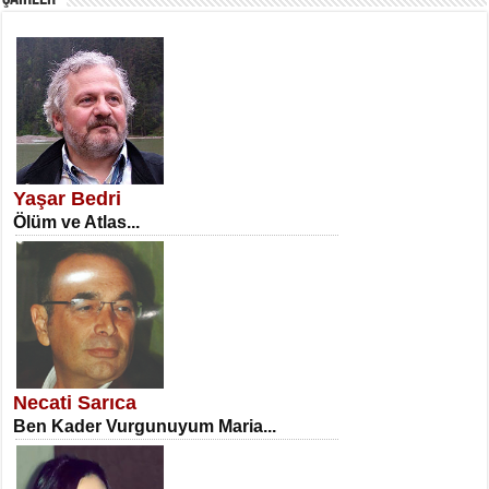
SATILMIŞ ÜMİT ÇETİNKAYA
Erkenlik...
Yaşar Bedri
Ölüm ve Atlas...
NECLA DİLEK ARSLAN
Öğretmenler Günü Mahkemesi...
Necati Sarıca
Ben Kader Vurgunuyum Maria...