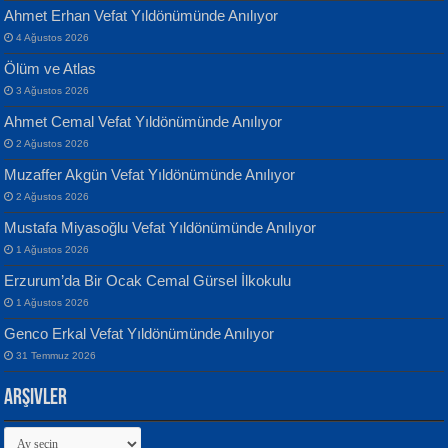
Ahmet Erhan Vefat Yıldönümünde Anılıyor
4 Ağustos 2026
Ölüm ve Atlas
Banu Sancak
ATİLLA ÖZEN
3 Ağustos 2026
Defterimden İçeri...
Sultan Olmadan Önce Eyüp...
Ahmet Cemal Vefat Yıldönümünde Anılıyor
2 Ağustos 2026
Muzaffer Akgün Vefat Yıldönümünde Anılıyor
2 Ağustos 2026
Mustafa Miyasoğlu Vefat Yıldönümünde Anılıyor
1 Ağustos 2026
İsmail Aydos
EKREM KARABABA
Erzurum’da Bir Ocak Cemal Gürsel İlkokulu
İnkisar...
Yaralı Şiir...
1 Ağustos 2026
Genco Erkal Vefat Yıldönümünde Anılıyor
31 Temmuz 2026
Arşivler
Arşivler