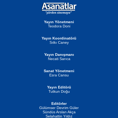
NURAN KÖSE BAYDAR
Neva Selçuk
Gün Güzeli...
Ben Deniz Değilim ki...
Yayın Yönetmeni
Teodora Doni
Yayın Koordinatörü
Sıtkı Caney
Yayın Danışmanı
MUSTAFA ORAL
Ahmet Aydın
Necati Sarıca
Şiir, Siyaseti Kaldırmıyor Tanpınar...
Helin...
Sanat Yönetmeni
Esra Cansu
Yayın Editörü
Tutkun Doğu
Editörler
İSMAİL OKUTAN
Gülümser Devrim Güler
Fatma Camcı
Erkeklerin Kahrolması Ne Demektir
Sündüs Arslan Akça
Evvel Zaman Tanrıçası...
Biliyor musunuz? ...
Selahattin Yıldız