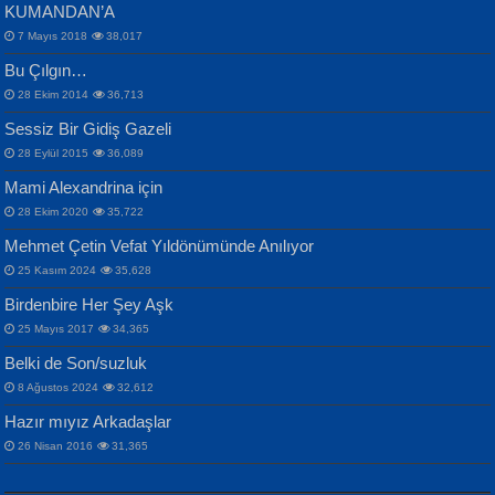
KUMANDAN’A
7 Mayıs 2018
38,017
Bu Çılgın…
ERDEM BAYAZIT
28 Ekim 2014
36,713
Sana, Bana, Vatanıma, Ülkemin
İPEK ACAR SERT
Selahattin Yıldız
Sessiz Bir Gidiş Gazeli
İnsanlarına Dair...
Gazze’nin Şecaati, Ümmetin İmtihanı...
İdrakimle Üşürken...
28 Eylül 2015
36,089
Mami Alexandrina için
28 Ekim 2020
35,722
Mehmet Çetin Vefat Yıldönümünde Anılıyor
25 Kasım 2024
35,628
Birdenbire Her Şey Aşk
NAZIM HİKMET RAN
MAHMUT GÜRBÜZ
Songül Özel
25 Mayıs 2017
34,365
Bir Cezaevinde, Tecritteki Adamın
İbrahim Olmak ve Bitirebilmek...
Mahzen...
Mektupları...
Belki de Son/suzluk
8 Ağustos 2024
32,612
Hazır mıyız Arkadaşlar
26 Nisan 2016
31,365