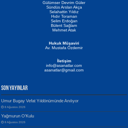
İSMAİL OKUTAN
Gülümser Devrim Güler
Fatma Camcı
Erkeklerin Kahrolması Ne Demektir
Sündüs Arslan Akça
Evvel Zaman Tanrıçası...
Biliyor musunuz? ...
Selahattin Yıldız
Hıdır Toraman
Selim Erdoğan
Bülent Sağlam
Mehmet Atak
Hukuk Müşaviri
Av. Mustafa Özdemir
Mustafa Oral
NUHAN NEBİ ÇAM
İletişim
Yağmur Mangası...
Kaptan...
info@asanatlar.com
asanatlar@gmail.com
SON YAYINLAR
Umur Bugay Vefat Yıldönümünde Anılıyor
8 Ağustos 2026
Yılmaz Ekinci
MUSTAFA KELOĞLU
Yağmurun O’Kulu
Geceye Söylenen...
Yarına İz Bırakmak...
8 Ağustos 2026