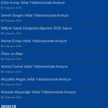
Erkin Koray Vefat Yıldönümünde Anılıyor
7 Ağustos 2026
Semih Sergen Vefat Yıldönümünde Anılıyor
6 Ağustos 2026
Milliyet Sanat Dergisinin Ağustos 2026 Sayısı
Banu Sancak
ATİLLA ÖZEN
5 Ağustos 2026
Defterimden İçeri...
Sultan Olmadan Önce Eyüp...
Ahmet Erhan Vefat Yıldönümünde Anılıyor
4 Ağustos 2026
Ölüm ve Atlas
3 Ağustos 2026
Ahmet Cemal Vefat Yıldönümünde Anılıyor
2 Ağustos 2026
İsmail Aydos
EKREM KARABABA
Muzaffer Akgün Vefat Yıldönümünde Anılıyor
İnkisar...
Yaralı Şiir...
2 Ağustos 2026
Mustafa Miyasoğlu Vefat Yıldönümünde Anılıyor
1 Ağustos 2026
Arşivler