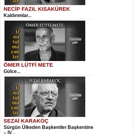
NECİP FAZIL KISAKÜREK
Kaldırımlar...
SELAHATTİN YILDIZ
İnsanın Zindanı...
Meral Yağmur
Eski Bir Şiir...
ÖMER LÜTFİ METE
Gülce...
MEHMET TAŞTAN
Vagon’da Bir Şairle...
Kadir Ünal
Ayağıma Dolanan Yokuş...
SEZAİ KARAKOÇ
Sürgün Ülkeden Başkentler Başkentine
SITKI CANEY
– IV...