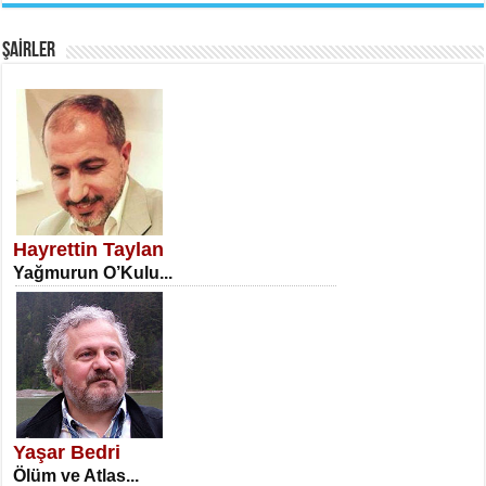
Fanatizm Çıkmazı...
ŞAİRLER
SATILMIŞ ÜMİT ÇETİNKAYA
Erkenlik...
Hayrettin Taylan
Yağmurun O’Kulu...
NECLA DİLEK ARSLAN
Öğretmenler Günü Mahkemesi...
Yaşar Bedri
Ölüm ve Atlas...