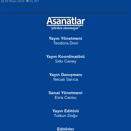
26 Nisan 2016
31,367
NURAN KÖSE BAYDAR
Neva Selçuk
Gün Güzeli...
Ben Deniz Değilim ki...
Yayın Yönetmeni
Teodora Doni
Yayın Koordinatörü
Sıtkı Caney
Yayın Danışmanı
MUSTAFA ORAL
Ahmet Aydın
Necati Sarıca
Şiir, Siyaseti Kaldırmıyor Tanpınar...
Helin...
Sanat Yönetmeni
Esra Cansu
Yayın Editörü
Tutkun Doğu
Editörler