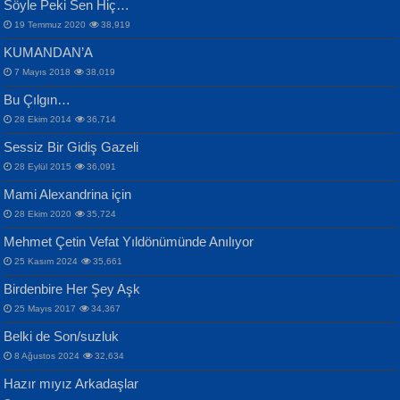
Söyle Peki Sen Hiç…
19 Temmuz 2020
38,919
KUMANDAN’A
7 Mayıs 2018
38,019
Bu Çılgın…
ERDEM BAYAZIT
28 Ekim 2014
36,714
Sana, Bana, Vatanıma, Ülkemin
İPEK ACAR SERT
Selahattin Yıldız
Sessiz Bir Gidiş Gazeli
İnsanlarına Dair...
Gazze’nin Şecaati, Ümmetin İmtihanı...
İdrakimle Üşürken...
28 Eylül 2015
36,091
Mami Alexandrina için
28 Ekim 2020
35,724
Mehmet Çetin Vefat Yıldönümünde Anılıyor
25 Kasım 2024
35,661
Birdenbire Her Şey Aşk
NAZIM HİKMET RAN
MAHMUT GÜRBÜZ
Songül Özel
25 Mayıs 2017
34,367
Bir Cezaevinde, Tecritteki Adamın
İbrahim Olmak ve Bitirebilmek...
Mahzen...
Mektupları...
Belki de Son/suzluk
8 Ağustos 2024
32,634
Hazır mıyız Arkadaşlar