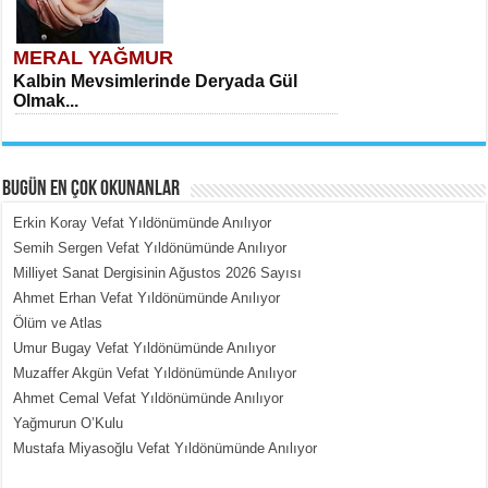
MERAL YAĞMUR
Kalbin Mevsimlerinde Deryada Gül
Olmak...
BUGÜN EN ÇOK OKUNANLAR
Erkin Koray Vefat Yıldönümünde Anılıyor
Semih Sergen Vefat Yıldönümünde Anılıyor
Milliyet Sanat Dergisinin Ağustos 2026 Sayısı
MEHMET ÇOBAN
Ahmet Erhan Vefat Yıldönümünde Anılıyor
İçerdeki Put Dışardaki Maskeler...
Ölüm ve Atlas
Umur Bugay Vefat Yıldönümünde Anılıyor
Muzaffer Akgün Vefat Yıldönümünde Anılıyor
Ahmet Cemal Vefat Yıldönümünde Anılıyor
Yağmurun O’Kulu
Mustafa Miyasoğlu Vefat Yıldönümünde Anılıyor
EMİNE CUMA