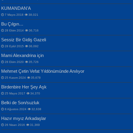
KUMANDAN’A
7 Mayıs 2018
38,021
Bu Çılgın…
ERDEM BAYAZIT
28 Ekim 2014
36,716
Sana, Bana, Vatanıma, Ülkemin
İPEK ACAR SERT
Selahattin Yıldız
Sessiz Bir Gidiş Gazeli
İnsanlarına Dair...
Gazze’nin Şecaati, Ümmetin İmtihanı...
İdrakimle Üşürken...
28 Eylül 2015
36,092
Mami Alexandrina için
28 Ekim 2020
35,726
Mehmet Çetin Vefat Yıldönümünde Anılıyor
25 Kasım 2024
35,678
Birdenbire Her Şey Aşk
NAZIM HİKMET RAN
MAHMUT GÜRBÜZ
Songül Özel
25 Mayıs 2017
34,370
Bir Cezaevinde, Tecritteki Adamın
İbrahim Olmak ve Bitirebilmek...
Mahzen...
Mektupları...
Belki de Son/suzluk
8 Ağustos 2024
32,638
Hazır mıyız Arkadaşlar
26 Nisan 2016
31,369