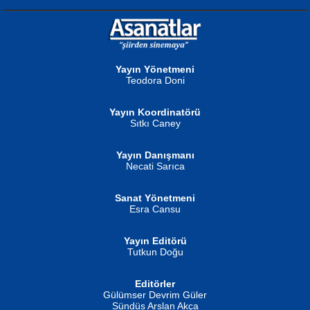
NURAN KÖSE BAYDAR
Neva Selçuk
Gün Güzeli...
Ben Deniz Değilim ki...
Yayın Yönetmeni
Teodora Doni
Yayın Koordinatörü
Sıtkı Caney
Yayın Danışmanı
MUSTAFA ORAL
Ahmet Aydın
Necati Sarıca
Şiir, Siyaseti Kaldırmıyor Tanpınar...
Helin...
Sanat Yönetmeni
Esra Cansu
Yayın Editörü
Tutkun Doğu
Editörler
İSMAİL OKUTAN
Gülümser Devrim Güler
Fatma Camcı
Erkeklerin Kahrolması Ne Demektir
Sündüs Arslan Akça