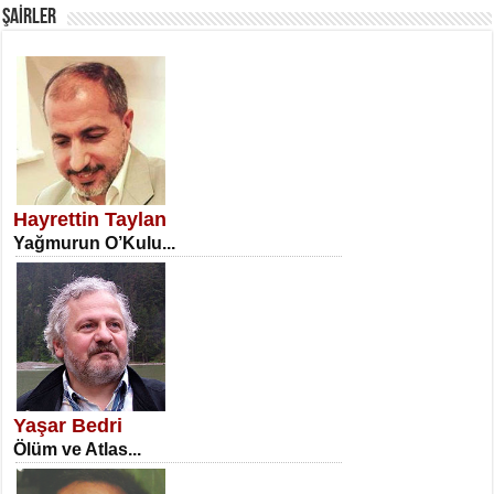
ŞAİRLER
SATILMIŞ ÜMİT ÇETİNKAYA
Erkenlik...
Hayrettin Taylan
Yağmurun O’Kulu...
NECLA DİLEK ARSLAN
Öğretmenler Günü Mahkemesi...
Yaşar Bedri
Ölüm ve Atlas...