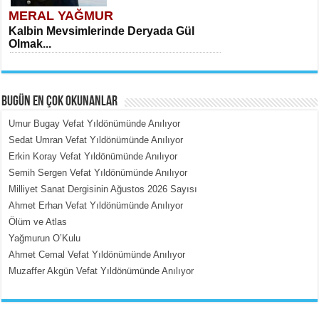
MERAL YAĞMUR
Kalbin Mevsimlerinde Deryada Gül
Olmak...
BUGÜN EN ÇOK OKUNANLAR
Umur Bugay Vefat Yıldönümünde Anılıyor
Sedat Umran Vefat Yıldönümünde Anılıyor
Erkin Koray Vefat Yıldönümünde Anılıyor
MEHMET ÇOBAN
Semih Sergen Vefat Yıldönümünde Anılıyor
İçerdeki Put Dışardaki Maskeler...
Milliyet Sanat Dergisinin Ağustos 2026 Sayısı
Ahmet Erhan Vefat Yıldönümünde Anılıyor
Ölüm ve Atlas
Yağmurun O’Kulu
Ahmet Cemal Vefat Yıldönümünde Anılıyor
Muzaffer Akgün Vefat Yıldönümünde Anılıyor
EMİNE CUMA
Fanatizm Çıkmazı...