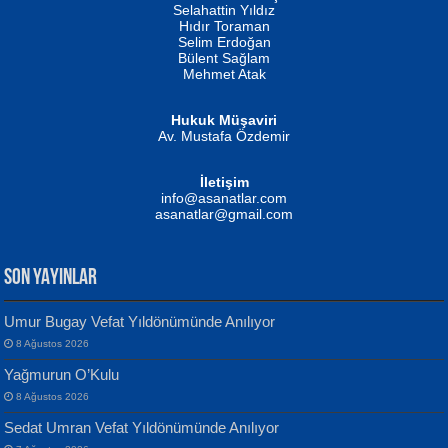
Evvel Zaman Tanrıçası...
Biliyor musunuz? ...
Selahattin Yıldız
Hıdır Toraman
Selim Erdoğan
Bülent Sağlam
Mehmet Atak
Hukuk Müşaviri
Av. Mustafa Özdemir
Mustafa Oral
NUHAN NEBİ ÇAM
İletişim
Yağmur Mangası...
Kaptan...
info@asanatlar.com
asanatlar@gmail.com
SON YAYINLAR
Umur Bugay Vefat Yıldönümünde Anılıyor
8 Ağustos 2026
Yılmaz Ekinci
MUSTAFA KELOĞLU
Yağmurun O’Kulu
Geceye Söylenen...
Yarına İz Bırakmak...
8 Ağustos 2026
Sedat Umran Vefat Yıldönümünde Anılıyor