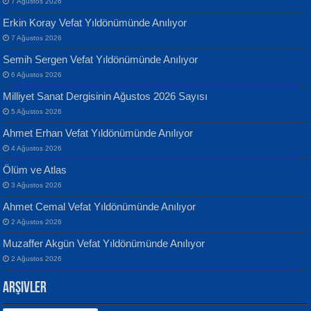
7 Ağustos 2026
Erkin Koray Vefat Yıldönümünde Anılıyor
7 Ağustos 2026
Semih Sergen Vefat Yıldönümünde Anılıyor
Banu Sancak
ATİLLA ÖZEN
6 Ağustos 2026
Defterimden İçeri...
Sultan Olmadan Önce Eyüp...
Milliyet Sanat Dergisinin Ağustos 2026 Sayısı
5 Ağustos 2026
Ahmet Erhan Vefat Yıldönümünde Anılıyor
4 Ağustos 2026
Ölüm ve Atlas
3 Ağustos 2026
İsmail Aydos
EKREM KARABABA
Ahmet Cemal Vefat Yıldönümünde Anılıyor
İnkisar...
Yaralı Şiir...
2 Ağustos 2026
Muzaffer Akgün Vefat Yıldönümünde Anılıyor
2 Ağustos 2026
Arşivler