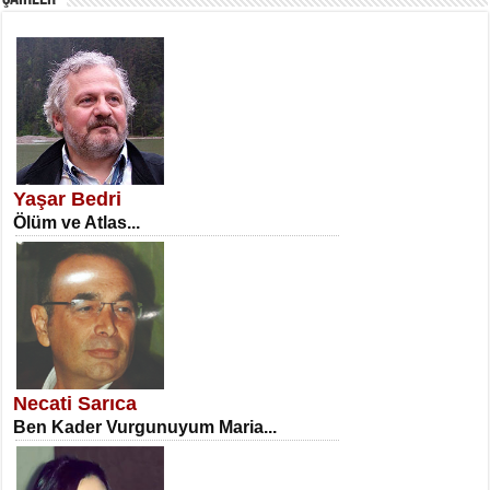
SATILMIŞ ÜMİT ÇETİNKAYA
Erkenlik...
Yaşar Bedri
Ölüm ve Atlas...
NECLA DİLEK ARSLAN
Öğretmenler Günü Mahkemesi...
Necati Sarıca
Ben Kader Vurgunuyum Maria...