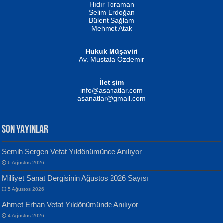
Hıdır Toraman
Selim Erdoğan
Bülent Sağlam
Mehmet Atak
Hukuk Müşaviri
Av. Mustafa Özdemir
Mustafa Oral
NUHAN NEBİ ÇAM
İletişim
Yağmur Mangası...
Kaptan...
info@asanatlar.com
asanatlar@gmail.com
SON YAYINLAR
Semih Sergen Vefat Yıldönümünde Anılıyor
6 Ağustos 2026
Yılmaz Ekinci
MUSTAFA KELOĞLU
Milliyet Sanat Dergisinin Ağustos 2026 Sayısı
Geceye Söylenen...
Yarına İz Bırakmak...
5 Ağustos 2026
Ahmet Erhan Vefat Yıldönümünde Anılıyor
4 Ağustos 2026