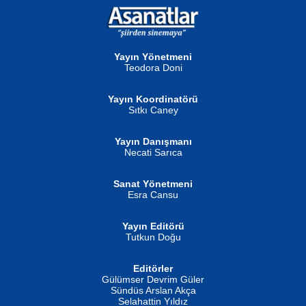
NURAN KÖSE BAYDAR
Neva Selçuk
Gün Güzeli...
Ben Deniz Değilim ki...
Yayın Yönetmeni
Teodora Doni
Yayın Koordinatörü
Sıtkı Caney
Yayın Danışmanı
MUSTAFA ORAL
Ahmet Aydın
Necati Sarıca
Şiir, Siyaseti Kaldırmıyor Tanpınar...
Helin...
Sanat Yönetmeni
Esra Cansu
Yayın Editörü
Tutkun Doğu
Editörler
İSMAİL OKUTAN
Gülümser Devrim Güler
Fatma Camcı
Erkeklerin Kahrolması Ne Demektir
Sündüs Arslan Akça
Evvel Zaman Tanrıçası...
Biliyor musunuz? ...
Selahattin Yıldız