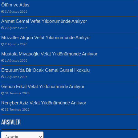
Ölüm ve Atlas
3 Ağustos 2026
Ahmet Cemal Vefat Yıldönümünde Anılıyor
Banu Sancak
ATİLLA ÖZEN
2 Ağustos 2026
Defterimden İçeri...
Sultan Olmadan Önce Eyüp...
Muzaffer Akgün Vefat Yıldönümünde Anılıyor
2 Ağustos 2026
Mustafa Miyasoğlu Vefat Yıldönümünde Anılıyor
1 Ağustos 2026
Erzurum’da Bir Ocak Cemal Gürsel İlkokulu
1 Ağustos 2026
İsmail Aydos
EKREM KARABABA
Genco Erkal Vefat Yıldönümünde Anılıyor
İnkisar...
Yaralı Şiir...
31 Temmuz 2026
Rençber Aziz Vefat Yıldönümünde Anılıyor
31 Temmuz 2026
Arşivler
Arşivler