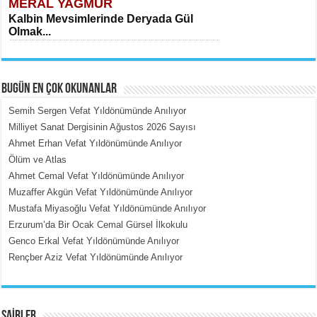
MERAL YAĞMUR
Kalbin Mevsimlerinde Deryada Gül
Olmak...
BUGÜN EN ÇOK OKUNANLAR
Semih Sergen Vefat Yıldönümünde Anılıyor
Milliyet Sanat Dergisinin Ağustos 2026 Sayısı
Ahmet Erhan Vefat Yıldönümünde Anılıyor
MEHMET ÇOBAN
Ölüm ve Atlas
İçerdeki Put Dışardaki Maskeler...
Ahmet Cemal Vefat Yıldönümünde Anılıyor
Muzaffer Akgün Vefat Yıldönümünde Anılıyor
Mustafa Miyasoğlu Vefat Yıldönümünde Anılıyor
Erzurum’da Bir Ocak Cemal Gürsel İlkokulu
Genco Erkal Vefat Yıldönümünde Anılıyor
Rençber Aziz Vefat Yıldönümünde Anılıyor
EMİNE CUMA
Fanatizm Çıkmazı...
ŞAİRLER