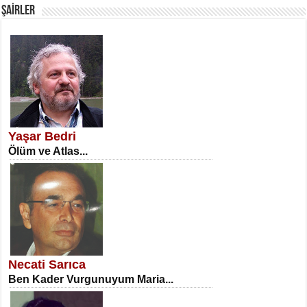
ŞAİRLER
SATILMIŞ ÜMİT ÇETİNKAYA
Erkenlik...
Yaşar Bedri
Ölüm ve Atlas...
NECLA DİLEK ARSLAN
Öğretmenler Günü Mahkemesi...
Necati Sarıca
Ben Kader Vurgunuyum Maria...