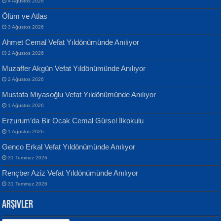
4 Ağustos 2026
Ölüm ve Atlas
3 Ağustos 2026
Ahmet Cemal Vefat Yıldönümünde Anılıyor
Banu Sancak
ATİLLA ÖZEN
2 Ağustos 2026
Defterimden İçeri...
Sultan Olmadan Önce Eyüp...
Muzaffer Akgün Vefat Yıldönümünde Anılıyor
2 Ağustos 2026
Mustafa Miyasoğlu Vefat Yıldönümünde Anılıyor
1 Ağustos 2026
Erzurum’da Bir Ocak Cemal Gürsel İlkokulu
1 Ağustos 2026
İsmail Aydos
EKREM KARABABA
Genco Erkal Vefat Yıldönümünde Anılıyor
İnkisar...
Yaralı Şiir...
31 Temmuz 2026
Rençber Aziz Vefat Yıldönümünde Anılıyor
31 Temmuz 2026
Arşivler