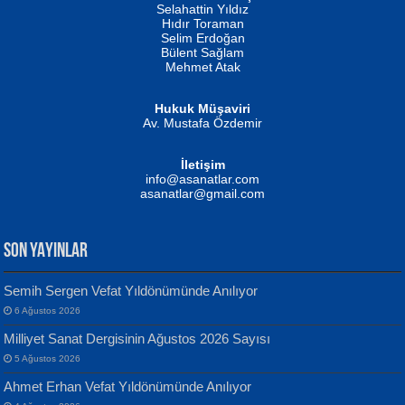
Evvel Zaman Tanrıçası...
Biliyor musunuz? ...
Selahattin Yıldız
Hıdır Toraman
Selim Erdoğan
Bülent Sağlam
Mehmet Atak
Hukuk Müşaviri
Av. Mustafa Özdemir
Mustafa Oral
NUHAN NEBİ ÇAM
İletişim
Yağmur Mangası...
Kaptan...
info@asanatlar.com
asanatlar@gmail.com
SON YAYINLAR
Semih Sergen Vefat Yıldönümünde Anılıyor
6 Ağustos 2026
Yılmaz Ekinci
MUSTAFA KELOĞLU
Milliyet Sanat Dergisinin Ağustos 2026 Sayısı
Geceye Söylenen...
Yarına İz Bırakmak...
5 Ağustos 2026
Ahmet Erhan Vefat Yıldönümünde Anılıyor