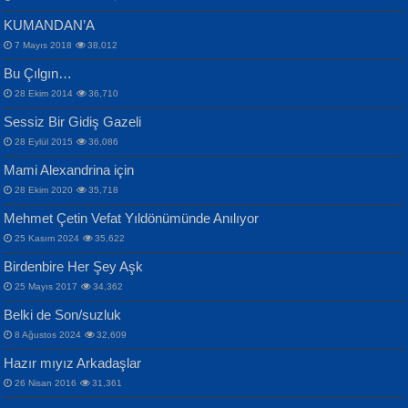
KUMANDAN’A
7 Mayıs 2018
38,012
Bu Çılgın…
ERDEM BAYAZIT
28 Ekim 2014
36,710
Sana, Bana, Vatanıma, Ülkemin
İPEK ACAR SERT
Selahattin Yıldız
Sessiz Bir Gidiş Gazeli
İnsanlarına Dair...
Gazze’nin Şecaati, Ümmetin İmtihanı...
İdrakimle Üşürken...
28 Eylül 2015
36,086
Mami Alexandrina için
28 Ekim 2020
35,718
Mehmet Çetin Vefat Yıldönümünde Anılıyor
25 Kasım 2024
35,622
Birdenbire Her Şey Aşk
NAZIM HİKMET RAN
MAHMUT GÜRBÜZ
Songül Özel
25 Mayıs 2017
34,362
Bir Cezaevinde, Tecritteki Adamın
İbrahim Olmak ve Bitirebilmek...
Mahzen...
Mektupları...
Belki de Son/suzluk
8 Ağustos 2024
32,609
Hazır mıyız Arkadaşlar
26 Nisan 2016
31,361