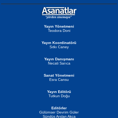
NURAN KÖSE BAYDAR
Neva Selçuk
Gün Güzeli...
Ben Deniz Değilim ki...
Yayın Yönetmeni
Teodora Doni
Yayın Koordinatörü
Sıtkı Caney
Yayın Danışmanı
MUSTAFA ORAL
Ahmet Aydın
Necati Sarıca
Şiir, Siyaseti Kaldırmıyor Tanpınar...
Helin...
Sanat Yönetmeni
Esra Cansu
Yayın Editörü
Tutkun Doğu
Editörler
İSMAİL OKUTAN
Gülümser Devrim Güler
Fatma Camcı
Erkeklerin Kahrolması Ne Demektir
Sündüs Arslan Akça