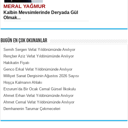
MERAL YAĞMUR
Kalbin Mevsimlerinde Deryada Gül
Olmak...
BUGÜN EN ÇOK OKUNANLAR
Semih Sergen Vefat Yıldönümünde Anılıyor
Rençber Aziz Vefat Yıldönümünde Anılıyor
Hakikatin Fiyatı
MEHMET ÇOBAN
Genco Erkal Vefat Yıldönümünde Anılıyor
İçerdeki Put Dışardaki Maskeler...
Milliyet Sanat Dergisinin Ağustos 2026 Sayısı
Hoşça Kalmanın Ahlakı
Erzurum’da Bir Ocak Cemal Gürsel İlkokulu
Ahmet Erhan Vefat Yıldönümünde Anılıyor
Ahmet Cemal Vefat Yıldönümünde Anılıyor
Demhanenin Tarumar Çekmeceleri
EMİNE CUMA
Fanatizm Çıkmazı...