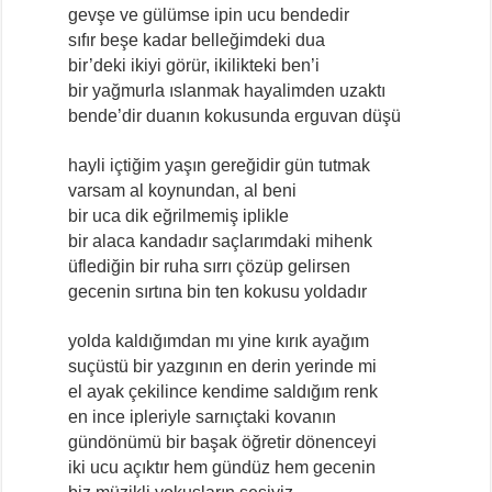
gevşe ve gülümse ipin ucu bendedir
sıfır beşe kadar belleğimdeki dua
bir’deki ikiyi görür, ikilikteki ben’i
bir yağmurla ıslanmak hayalimden uzaktı
bende’dir duanın kokusunda erguvan düşü
hayli içtiğim yaşın gereğidir gün tutmak
varsam al koynundan, al beni
bir uca dik eğrilmemiş iplikle
bir alaca kandadır saçlarımdaki mihenk
üflediğin bir ruha sırrı çözüp gelirsen
gecenin sırtına bin ten kokusu yoldadır
yolda kaldığımdan mı yine kırık ayağım
suçüstü bir yazgının en derin yerinde mi
el ayak çekilince kendime saldığım renk
en ince ipleriyle sarnıçtaki kovanın
gündönümü bir başak öğretir dönenceyi
iki ucu açıktır hem gündüz hem gecenin