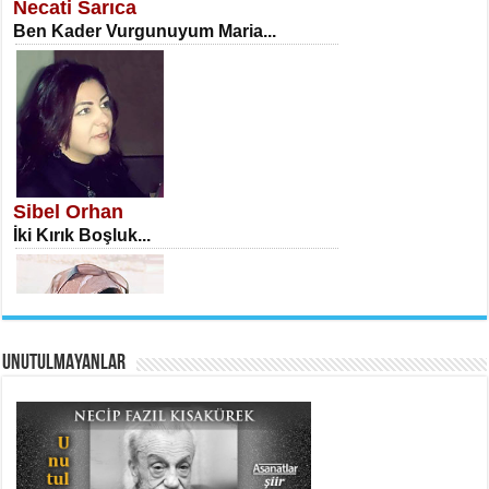
Necati Sarıca
Ben Kader Vurgunuyum Maria...
İSA KARATEPE
Ekranlar Arasında Kaybolan İnsan...
Sibel Orhan
İki Kırık Boşluk...
UNUTULMAYANLAR
AHMET URFALI
Ömer Lütfi Mete’nin “Gülce” Şiirini
Tahlil Denemesi...
Meral Yağmur
Eski Bir Şiir...