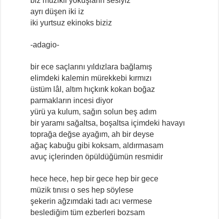
biz müzikli yokuşların sesiyiz
ayrı düşen iki iz
iki yurtsuz ekinoks biziz
-adagio-
bir ece saçlarını yıldızlara bağlamış
elimdeki kalemin mürekkebi kırmızı
üstüm lâl, altım hıçkırık kokan boğaz
parmakların incesi diyor
yürü ya kulum, sağın solun beş adım
bir yaramı sağaltsa, boşaltsa içimdeki havayı
toprağa değse ayağım, ah bir deyse
ağaç kabuğu gibi koksam, aldırmasam
avuç içlerinden öpüldüğümün resmidir
hece hece, hep bir gece hep bir gece
müzik tınısı o ses hep söylese
şekerin ağzımdaki tadı acı vermese
beslediğim tüm ezberleri bozsam