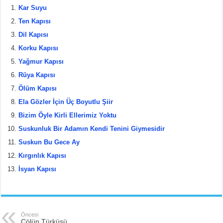
c
tt
er
ar
Kar Suyu
e
er
e
e
Ten Kapısı
b
st
Dil Kapısı
Korku Kapısı
o
Yağmur Kapısı
o
Rüya Kapısı
k
Ölüm Kapısı
Ela Gözler İçin Üç Boyutlu Şiir
Bizim Öyle Kirli Ellerimiz Yoktu
Suskunluk Bir Adamın Kendi Tenini Giymesidir
Suskun Bu Gece Ay
Kırgınlık Kapısı
İsyan Kapısı
Öncesi
Çölün Türküsü