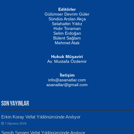
Editörler
İSMAİL OKUTAN
Gülümser Devrim Güler
Fatma Camcı
Erkeklerin Kahrolması Ne Demektir
Sündüs Arslan Akça
Evvel Zaman Tanrıçası...
Biliyor musunuz? ...
Selahattin Yıldız
Hıdır Toraman
Selim Erdoğan
Bülent Sağlam
Mehmet Atak
Hukuk Müşaviri
Av. Mustafa Özdemir
Mustafa Oral
NUHAN NEBİ ÇAM
İletişim
Yağmur Mangası...
Kaptan...
info@asanatlar.com
asanatlar@gmail.com
SON YAYINLAR
Erkin Koray Vefat Yıldönümünde Anılıyor
7 Ağustos 2026
Yılmaz Ekinci
MUSTAFA KELOĞLU
Semih Sergen Vefat Yıldönümünde Anılıyor
Geceye Söylenen...