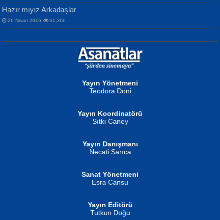
Hazır mıyız Arkadaşlar
26 Nisan 2016
31,366
NURAN KÖSE BAYDAR
Neva Selçuk
Gün Güzeli...
Ben Deniz Değilim ki...
Yayın Yönetmeni
Teodora Doni
Yayın Koordinatörü
Sıtkı Caney
Yayın Danışmanı
MUSTAFA ORAL
Ahmet Aydın
Necati Sarıca
Şiir, Siyaseti Kaldırmıyor Tanpınar...
Helin...
Sanat Yönetmeni
Esra Cansu
Yayın Editörü
Tutkun Doğu