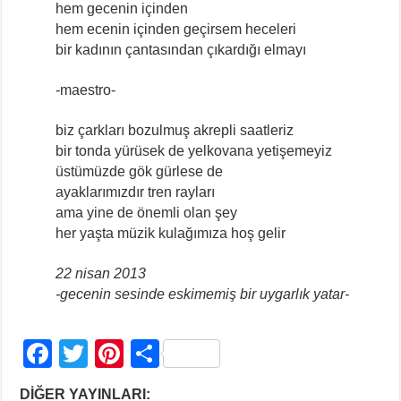
hem gecenin içinden
hem ecenin içinden geçirsem heceleri
bir kadının çantasından çıkardığı elmayı
-maestro-
biz çarkları bozulmuş akrepli saatleriz
bir tonda yürüsek de yelkovana yetişemeyiz
üstümüzde gök gürlese de
ayaklarımızdır tren rayları
ama yine de önemli olan şey
her yaşta müzik kulağımıza hoş gelir
22 nisan 2013
-gecenin sesinde eskimemiş bir uygarlık yatar-
F
T
Pi
S
a
wi
nt
h
DİĞER YAYINLARI: