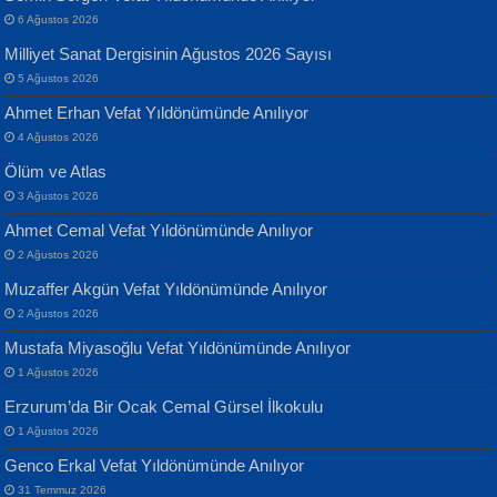
Yarına İz Bırakmak...
6 Ağustos 2026
Milliyet Sanat Dergisinin Ağustos 2026 Sayısı
5 Ağustos 2026
Ahmet Erhan Vefat Yıldönümünde Anılıyor
4 Ağustos 2026
Ölüm ve Atlas
Banu Sancak
ATİLLA ÖZEN
3 Ağustos 2026
Defterimden İçeri...
Sultan Olmadan Önce Eyüp...
Ahmet Cemal Vefat Yıldönümünde Anılıyor
2 Ağustos 2026
Muzaffer Akgün Vefat Yıldönümünde Anılıyor
2 Ağustos 2026
Mustafa Miyasoğlu Vefat Yıldönümünde Anılıyor
1 Ağustos 2026
İsmail Aydos
EKREM KARABABA
Erzurum’da Bir Ocak Cemal Gürsel İlkokulu
İnkisar...
Yaralı Şiir...
1 Ağustos 2026
Genco Erkal Vefat Yıldönümünde Anılıyor
31 Temmuz 2026