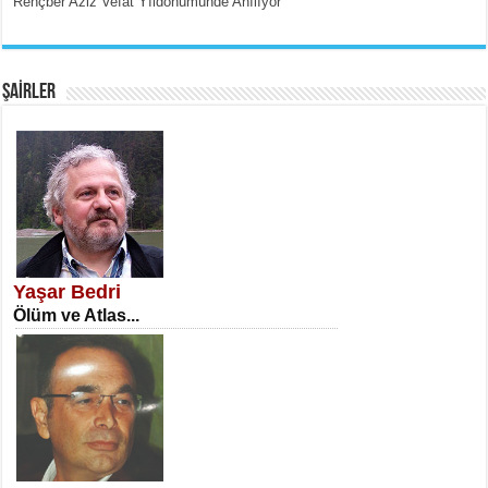
Rençber Aziz Vefat Yıldönümünde Anılıyor
EMİNE CUMA
Fanatizm Çıkmazı...
ŞAİRLER
SATILMIŞ ÜMİT ÇETİNKAYA
Erkenlik...
Yaşar Bedri
Ölüm ve Atlas...
NECLA DİLEK ARSLAN
Öğretmenler Günü Mahkemesi...