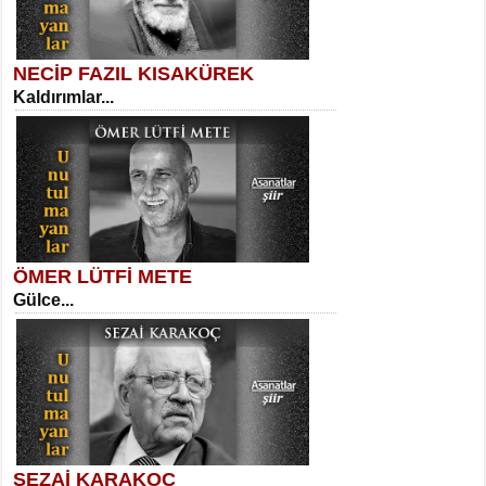
NECİP FAZIL KISAKÜREK
Kaldırımlar...
SELAHATTİN YILDIZ
İnsanın Zindanı...
Kadir Ünal
Ayağıma Dolanan Yokuş...
ÖMER LÜTFİ METE
Gülce...
MEHMET TAŞTAN
Vagon’da Bir Şairle...
Mehmet Çoban
Elmira...
SEZAİ KARAKOÇ