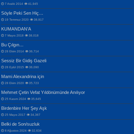
VAHDETTİN YİĞİTCAN
Bülent Sağlam
7 Aralık 2014
41,945
Samimiyet Nedir?...
Mescid-i Aksâ Üstüne Ay!...
Söyle Peki Sen Hiç…
19 Temmuz 2020
38,917
KUMANDAN’A
7 Mayıs 2018
38,018
Bu Çılgın…
ERDEM BAYAZIT
28 Ekim 2014
36,714
Sana, Bana, Vatanıma, Ülkemin
İPEK ACAR SERT
Selahattin Yıldız
Sessiz Bir Gidiş Gazeli
İnsanlarına Dair...
Gazze’nin Şecaati, Ümmetin İmtihanı...
İdrakimle Üşürken...
28 Eylül 2015
36,090
Mami Alexandrina için
28 Ekim 2020
35,723
Mehmet Çetin Vefat Yıldönümünde Anılıyor
25 Kasım 2024
35,645
Birdenbire Her Şey Aşk
NAZIM HİKMET RAN
MAHMUT GÜRBÜZ
Songül Özel
25 Mayıs 2017
34,367
Bir Cezaevinde, Tecritteki Adamın
İbrahim Olmak ve Bitirebilmek...
Mahzen...
Mektupları...
Belki de Son/suzluk
8 Ağustos 2024
32,634