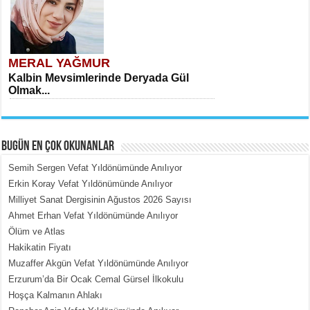
MERAL YAĞMUR
Kalbin Mevsimlerinde Deryada Gül
Olmak...
BUGÜN EN ÇOK OKUNANLAR
Semih Sergen Vefat Yıldönümünde Anılıyor
Erkin Koray Vefat Yıldönümünde Anılıyor
Milliyet Sanat Dergisinin Ağustos 2026 Sayısı
MEHMET ÇOBAN
Ahmet Erhan Vefat Yıldönümünde Anılıyor
İçerdeki Put Dışardaki Maskeler...
Ölüm ve Atlas
Hakikatin Fiyatı
Muzaffer Akgün Vefat Yıldönümünde Anılıyor
Erzurum’da Bir Ocak Cemal Gürsel İlkokulu
Hoşça Kalmanın Ahlakı