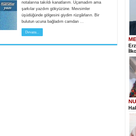
notalarına takıldı kanatlarım. Uçamadım ama
şarkılar yazdım gökyüzüne. Mevsimler
üşüdüğünde gölgesini giydim rüzgârların. Bir
bulutun ucuna bağladım camdan …
Devamı...
ME
Erz
İlk
NU
Hak