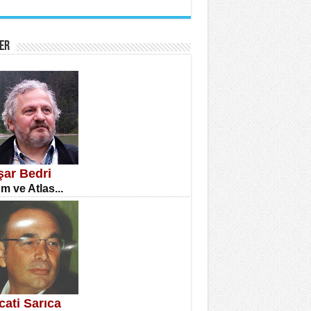
İNE CUMA
atizm Çıkmazı...
ER
TILMIŞ ÜMİT ÇETİNKAYA
enlik...
şar Bedri
m ve Atlas...
CLA DİLEK ARSLAN
etmenler Günü Mahkemesi...
cati Sarıca