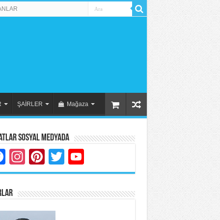
ANLAR
R
ŞAİRLER
Mağaza
atlar Sosyal Medyada
Facebook
Instagram
Pinterest
Twitter
YouTube
RLAR