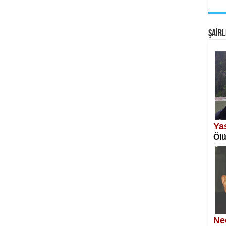
EM
Fan
ŞAİRL
SA
Erk
Ya
Ölü
NE
Öğr
Ne