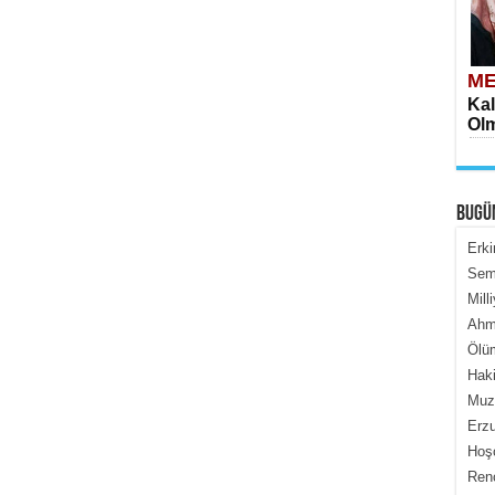
ME
Kal
Olm
BUGÜ
Erki
Semi
Mill
ME
Ahme
İçe
Ölüm
Haki
Muza
Erzu
Hoş
Renç