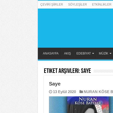
ÇEVİRİ ŞİİRLER
SÖYLEŞİLER
ETKİNLİKLER
ANASAYFA
AKIŞ
EDEBİYAT
MÜZİK
Etiket Arşivleri:
Saye
Saye
13 Eylül 2020
NURAN KÖSE 