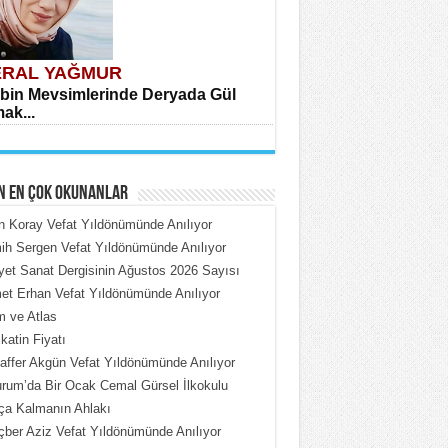
RAL YAĞMUR
bin Mevsimlerinde Deryada Gül
ak...
N EN ÇOK OKUNANLAR
n Koray Vefat Yıldönümünde Anılıyor
h Sergen Vefat Yıldönümünde Anılıyor
iyet Sanat Dergisinin Ağustos 2026 Sayısı
HMET ÇOBAN
t Erhan Vefat Yıldönümünde Anılıyor
rdeki Put Dışardaki Maskeler...
 ve Atlas
katin Fiyatı
ffer Akgün Vefat Yıldönümünde Anılıyor
rum’da Bir Ocak Cemal Gürsel İlkokulu
ça Kalmanın Ahlakı
ber Aziz Vefat Yıldönümünde Anılıyor