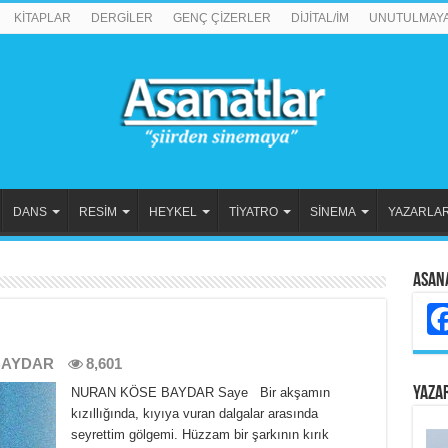
KİTAPLAR
DERGİLER
GENÇ ÇİZERLER
DİJİTAL/İM
UNUTULMAY
DANS
RESİM
HEYKEL
TİYATRO
SİNEMA
YAZARLA
Asan
BAYDAR
8,601
YAZA
NURAN KÖSE BAYDAR Saye Bir akşamın
kızıllığında, kıyıya vuran dalgalar arasında
seyrettim gölgemi. Hüzzam bir şarkının kırık