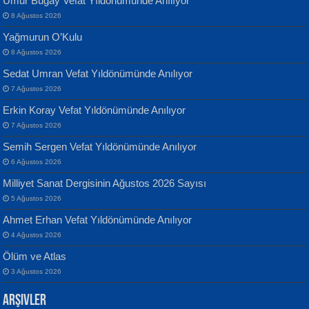
Umur Bugay Vefat Yıldönümünde Anılıyor
8 Ağustos 2026
Yağmurun O’Kulu
8 Ağustos 2026
Sedat Umran Vefat Yıldönümünde Anılıyor
Banu Sancak
ATİLLA ÖZEN
7 Ağustos 2026
Defterimden İçeri...
Sultan Olmadan Önce Eyüp...
Erkin Koray Vefat Yıldönümünde Anılıyor
7 Ağustos 2026
Semih Sergen Vefat Yıldönümünde Anılıyor
6 Ağustos 2026
Milliyet Sanat Dergisinin Ağustos 2026 Sayısı
5 Ağustos 2026
İsmail Aydos
EKREM KARABABA
Ahmet Erhan Vefat Yıldönümünde Anılıyor
İnkisar...
Yaralı Şiir...
4 Ağustos 2026
Ölüm ve Atlas
3 Ağustos 2026
Arşivler