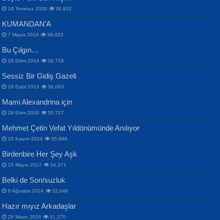
19 Temmuz 2020
38,922
KUMANDAN’A
7 Mayıs 2018
38,023
Bu Çılgın…
ERDEM BAYAZIT
28 Ekim 2014
36,719
Sana, Bana, Vatanıma, Ülkemin
İPEK ACAR SERT
Selahattin Yıldız
Sessiz Bir Gidiş Gazeli
İnsanlarına Dair...
Gazze’nin Şecaati, Ümmetin İmtihanı...
İdrakimle Üşürken...
28 Eylül 2015
36,093
Mami Alexandrina için
28 Ekim 2020
35,727
Mehmet Çetin Vefat Yıldönümünde Anılıyor
25 Kasım 2024
35,689
Birdenbire Her Şey Aşk
NAZIM HİKMET RAN
MAHMUT GÜRBÜZ
Songül Özel
25 Mayıs 2017
34,371
Bir Cezaevinde, Tecritteki Adamın
İbrahim Olmak ve Bitirebilmek...
Mahzen...
Mektupları...
Belki de Son/suzluk
8 Ağustos 2024
32,640
Hazır mıyız Arkadaşlar
26 Nisan 2016
31,370