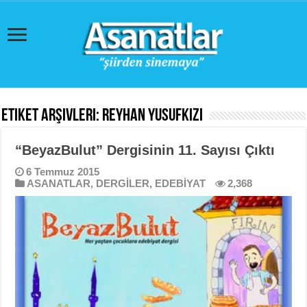
Etiket Arşivleri:
Reyhan Yusufkızı
“BeyazBulut” Dergisinin 11. Sayısı Çıktı
6 Temmuz 2015
ASANATLAR
,
DERGİLER
,
EDEBİYAT
2,368