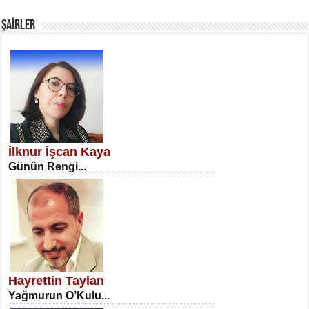
Fanatizm Çıkmazı...
ŞAİRLER
SATILMIŞ ÜMİT ÇETİNKAYA
Erkenlik...
İlknur İşcan Kaya
Günün Rengi...
NECLA DİLEK ARSLAN
Öğretmenler Günü Mahkemesi...
Hayrettin Taylan
Yağmurun O’Kulu...