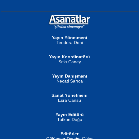
NURAN KÖSE BAYDAR
Neva Selçuk
Gün Güzeli...
Ben Deniz Değilim ki...
Yayın Yönetmeni
Teodora Doni
Yayın Koordinatörü
Sıtkı Caney
Yayın Danışmanı
MUSTAFA ORAL
Ahmet Aydın
Necati Sarıca
Şiir, Siyaseti Kaldırmıyor Tanpınar...
Helin...
Sanat Yönetmeni
Esra Cansu
Yayın Editörü
Tutkun Doğu
Editörler
İSMAİL OKUTAN
Gülümser Devrim Güler