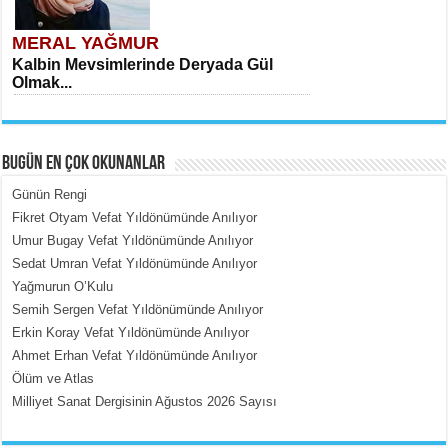
MERAL YAĞMUR
Kalbin Mevsimlerinde Deryada Gül
Olmak...
BUGÜN EN ÇOK OKUNANLAR
Günün Rengi
Fikret Otyam Vefat Yıldönümünde Anılıyor
Umur Bugay Vefat Yıldönümünde Anılıyor
MEHMET ÇOBAN
Sedat Umran Vefat Yıldönümünde Anılıyor
İçerdeki Put Dışardaki Maskeler...
Yağmurun O’Kulu
Semih Sergen Vefat Yıldönümünde Anılıyor
Erkin Koray Vefat Yıldönümünde Anılıyor
Ahmet Erhan Vefat Yıldönümünde Anılıyor
Ölüm ve Atlas
Milliyet Sanat Dergisinin Ağustos 2026 Sayısı
EMİNE CUMA