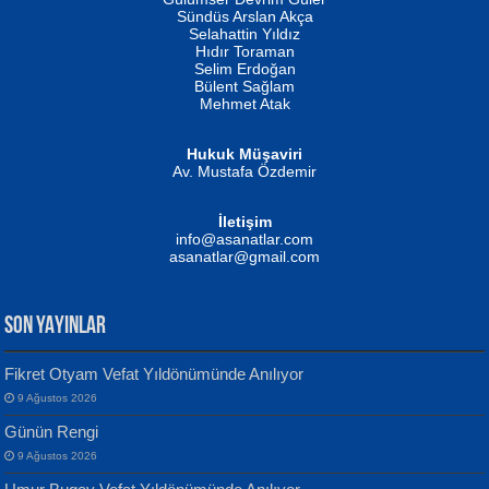
Fatma Camcı
Erkeklerin Kahrolması Ne Demektir
Sündüs Arslan Akça
Evvel Zaman Tanrıçası...
Biliyor musunuz? ...
Selahattin Yıldız
Hıdır Toraman
Selim Erdoğan
Bülent Sağlam
Mehmet Atak
Hukuk Müşaviri
Av. Mustafa Özdemir
Mustafa Oral
NUHAN NEBİ ÇAM
İletişim
Yağmur Mangası...
Kaptan...
info@asanatlar.com
asanatlar@gmail.com
SON YAYINLAR
Fikret Otyam Vefat Yıldönümünde Anılıyor
9 Ağustos 2026
Yılmaz Ekinci
MUSTAFA KELOĞLU
Günün Rengi
Geceye Söylenen...
Yarına İz Bırakmak...
9 Ağustos 2026