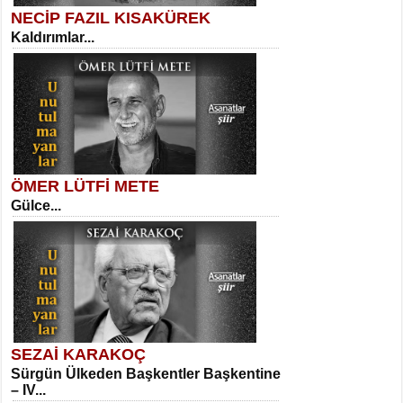
NECİP FAZIL KISAKÜREK
Kaldırımlar...
SELAHATTİN YILDIZ
İnsanın Zindanı...
Sibel Orhan
İki Kırık Boşluk...
ÖMER LÜTFİ METE
Gülce...
MEHMET TAŞTAN
Vagon’da Bir Şairle...
Meral Yağmur
Eski Bir Şiir...
SEZAİ KARAKOÇ
Sürgün Ülkeden Başkentler Başkentine
SITKI CANEY
– IV...
Oruçla Devrim ve Özgürlüğe…...
Kadir Ünal