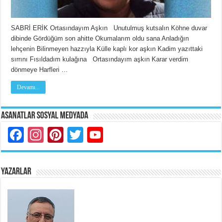
SABRİ ERİK Ortasındayım Aşkın Unutulmuş kutsalın Köhne duvar
dibinde Gördüğüm son ahitte Okumalarım oldu sana Anladığın
lehçenin Bilinmeyen hazzıyla Külle kaplı kor aşkın Kadim yazıttaki
sırrını Fısıldadım kulağına Ortasındayım aşkın Karar verdim
dönmeye Harfleri …
Devamı...
Asanatlar Sosyal Medyada
Facebook
Instagram
Pinterest
Twitter
YouTube
YAZARLAR