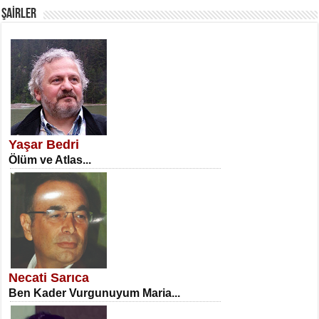
ŞAİRLER
SATILMIŞ ÜMİT ÇETİNKAYA
Erkenlik...
Yaşar Bedri
Ölüm ve Atlas...
NECLA DİLEK ARSLAN
Öğretmenler Günü Mahkemesi...
Necati Sarıca
Ben Kader Vurgunuyum Maria...