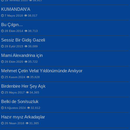
19 Temmuz 2020
38,917
KUMANDAN’A
7 Mayıs 2018
38,017
Bu Çılgın…
ERDEM BAYAZIT
28 Ekim 2014
36,713
Sana, Bana, Vatanıma, Ülkemin
İPEK ACAR SERT
Selahattin Yıldız
Sessiz Bir Gidiş Gazeli
İnsanlarına Dair...
Gazze’nin Şecaati, Ümmetin İmtihanı...
İdrakimle Üşürken...
28 Eylül 2015
36,089
Mami Alexandrina için
28 Ekim 2020
35,722
Mehmet Çetin Vefat Yıldönümünde Anılıyor
25 Kasım 2024
35,628
Birdenbire Her Şey Aşk
NAZIM HİKMET RAN
MAHMUT GÜRBÜZ
Songül Özel
25 Mayıs 2017
34,365
Bir Cezaevinde, Tecritteki Adamın
İbrahim Olmak ve Bitirebilmek...
Mahzen...
Mektupları...
Belki de Son/suzluk
8 Ağustos 2024
32,612
Hazır mıyız Arkadaşlar
26 Nisan 2016
31,365