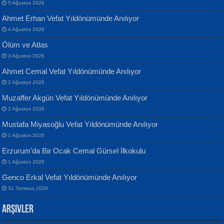
5 Ağustos 2026
Ahmet Erhan Vefat Yıldönümünde Anılıyor
4 Ağustos 2026
Ölüm ve Atlas
Banu Sancak
ATİLLA ÖZEN
3 Ağustos 2026
Defterimden İçeri...
Sultan Olmadan Önce Eyüp...
Ahmet Cemal Vefat Yıldönümünde Anılıyor
2 Ağustos 2026
Muzaffer Akgün Vefat Yıldönümünde Anılıyor
2 Ağustos 2026
Mustafa Miyasoğlu Vefat Yıldönümünde Anılıyor
1 Ağustos 2026
İsmail Aydos
EKREM KARABABA
Erzurum’da Bir Ocak Cemal Gürsel İlkokulu
İnkisar...
Yaralı Şiir...
1 Ağustos 2026
Genco Erkal Vefat Yıldönümünde Anılıyor
31 Temmuz 2026
Arşivler