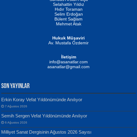
Evvel Zaman Tanrıçası...
Biliyor musunuz? ...
Selahattin Yıldız
Hıdır Toraman
Selim Erdoğan
Bülent Sağlam
Mehmet Atak
Hukuk Müşaviri
Av. Mustafa Özdemir
Mustafa Oral
NUHAN NEBİ ÇAM
İletişim
Yağmur Mangası...
Kaptan...
info@asanatlar.com
asanatlar@gmail.com
SON YAYINLAR
Erkin Koray Vefat Yıldönümünde Anılıyor
7 Ağustos 2026
Yılmaz Ekinci
MUSTAFA KELOĞLU
Semih Sergen Vefat Yıldönümünde Anılıyor
Geceye Söylenen...
Yarına İz Bırakmak...
6 Ağustos 2026
Milliyet Sanat Dergisinin Ağustos 2026 Sayısı