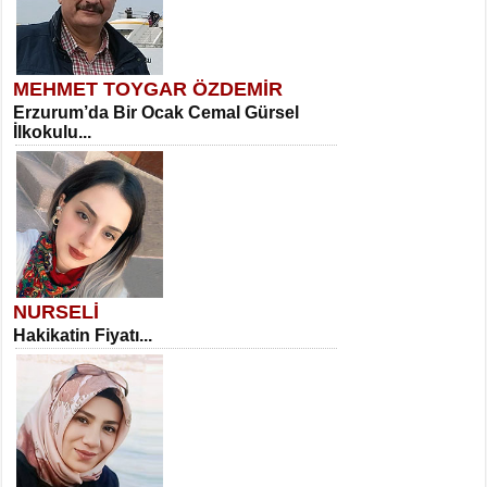
MEHMET TOYGAR ÖZDEMİR
Erzurum’da Bir Ocak Cemal Gürsel
İlkokulu...
NURSELİ
Hakikatin Fiyatı...