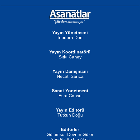
NURAN KÖSE BAYDAR
Neva Selçuk
Gün Güzeli...
Ben Deniz Değilim ki...
Yayın Yönetmeni
Teodora Doni
Yayın Koordinatörü
Sıtkı Caney
Yayın Danışmanı
MUSTAFA ORAL
Ahmet Aydın
Necati Sarıca
Şiir, Siyaseti Kaldırmıyor Tanpınar...
Helin...
Sanat Yönetmeni
Esra Cansu
Yayın Editörü
Tutkun Doğu
Editörler
İSMAİL OKUTAN
Gülümser Devrim Güler
Fatma Camcı
Erkeklerin Kahrolması Ne Demektir
Sündüs Arslan Akça