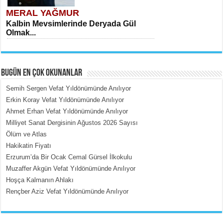
MERAL YAĞMUR
Kalbin Mevsimlerinde Deryada Gül
Olmak...
BUGÜN EN ÇOK OKUNANLAR
Semih Sergen Vefat Yıldönümünde Anılıyor
Erkin Koray Vefat Yıldönümünde Anılıyor
Ahmet Erhan Vefat Yıldönümünde Anılıyor
MEHMET ÇOBAN
Milliyet Sanat Dergisinin Ağustos 2026 Sayısı
İçerdeki Put Dışardaki Maskeler...
Ölüm ve Atlas
Hakikatin Fiyatı
Erzurum’da Bir Ocak Cemal Gürsel İlkokulu
Muzaffer Akgün Vefat Yıldönümünde Anılıyor
Hoşça Kalmanın Ahlakı
Rençber Aziz Vefat Yıldönümünde Anılıyor
EMİNE CUMA
Fanatizm Çıkmazı...