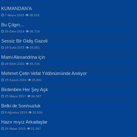
KUMANDAN’A
7 Mayıs 2018
38,019
Bu Çılgın…
ERDEM BAYAZIT
28 Ekim 2014
36,714
Sana, Bana, Vatanıma, Ülkemin
İPEK ACAR SERT
Selahattin Yıldız
Sessiz Bir Gidiş Gazeli
İnsanlarına Dair...
Gazze’nin Şecaati, Ümmetin İmtihanı...
İdrakimle Üşürken...
28 Eylül 2015
36,091
Mami Alexandrina için
28 Ekim 2020
35,724
Mehmet Çetin Vefat Yıldönümünde Anılıyor
25 Kasım 2024
35,661
Birdenbire Her Şey Aşk
NAZIM HİKMET RAN
MAHMUT GÜRBÜZ
Songül Özel
25 Mayıs 2017
34,367
Bir Cezaevinde, Tecritteki Adamın
İbrahim Olmak ve Bitirebilmek...
Mahzen...
Mektupları...
Belki de Son/suzluk
8 Ağustos 2024
32,634
Hazır mıyız Arkadaşlar
26 Nisan 2016
31,367