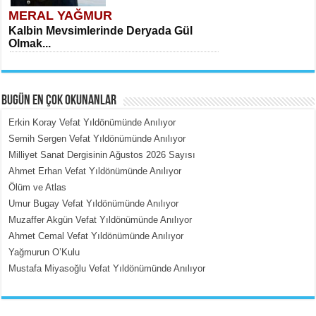
MERAL YAĞMUR
Kalbin Mevsimlerinde Deryada Gül
Olmak...
BUGÜN EN ÇOK OKUNANLAR
Erkin Koray Vefat Yıldönümünde Anılıyor
Semih Sergen Vefat Yıldönümünde Anılıyor
Milliyet Sanat Dergisinin Ağustos 2026 Sayısı
MEHMET ÇOBAN
Ahmet Erhan Vefat Yıldönümünde Anılıyor
İçerdeki Put Dışardaki Maskeler...
Ölüm ve Atlas
Umur Bugay Vefat Yıldönümünde Anılıyor
Muzaffer Akgün Vefat Yıldönümünde Anılıyor
Ahmet Cemal Vefat Yıldönümünde Anılıyor
Yağmurun O’Kulu
Mustafa Miyasoğlu Vefat Yıldönümünde Anılıyor
EMİNE CUMA
Fanatizm Çıkmazı...