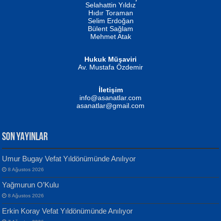
Evvel Zaman Tanrıçası...
Biliyor musunuz? ...
Selahattin Yıldız
Hıdır Toraman
Selim Erdoğan
Bülent Sağlam
Mehmet Atak
Hukuk Müşaviri
Av. Mustafa Özdemir
Mustafa Oral
NUHAN NEBİ ÇAM
İletişim
Yağmur Mangası...
Kaptan...
info@asanatlar.com
asanatlar@gmail.com
SON YAYINLAR
Umur Bugay Vefat Yıldönümünde Anılıyor
8 Ağustos 2026
Yılmaz Ekinci
MUSTAFA KELOĞLU
Yağmurun O’Kulu
Geceye Söylenen...
Yarına İz Bırakmak...
8 Ağustos 2026
Erkin Koray Vefat Yıldönümünde Anılıyor