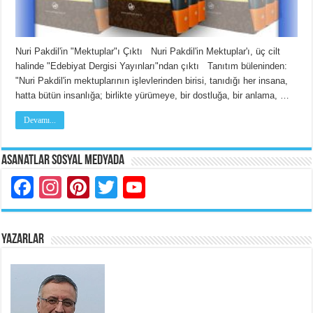
Nuri Pakdil'in "Mektuplar"ı Çıktı Nuri Pakdil'in Mektuplar'ı, üç cilt
halinde "Edebiyat Dergisi Yayınları"ndan çıktı Tanıtım büleninden:
"Nuri Pakdil'in mektuplarının işlevlerinden birisi, tanıdığı her insana,
hatta bütün insanlığa; birlikte yürümeye, bir dostluğa, bir anlama, …
Devamı...
Asanatlar Sosyal Medyada
Facebook
Instagram
Pinterest
Twitter
YouTube
YAZARLAR