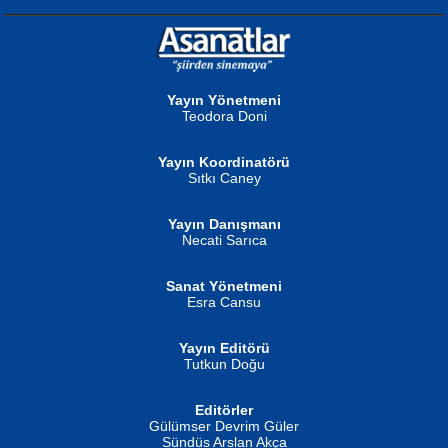
NURAN KÖSE BAYDAR
Neva Selçuk
Gün Güzeli...
Ben Deniz Değilim ki...
Yayın Yönetmeni
Teodora Doni
Yayın Koordinatörü
Sıtkı Caney
Yayın Danışmanı
MUSTAFA ORAL
Ahmet Aydın
Necati Sarıca
Şiir, Siyaseti Kaldırmıyor Tanpınar...
Helin...
Sanat Yönetmeni
Esra Cansu
Yayın Editörü
Tutkun Doğu
Editörler
İSMAİL OKUTAN
Gülümser Devrim Güler
Fatma Camcı
Erkeklerin Kahrolması Ne Demektir
Sündüs Arslan Akça