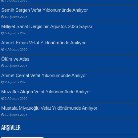
7 Ağustos 2026
Semih Sergen Vefat Yıldönümünde Anılıyor
6 Ağustos 2026
Milliyet Sanat Dergisinin Ağustos 2026 Sayısı
Banu Sancak
ATİLLA ÖZEN
5 Ağustos 2026
Defterimden İçeri...
Sultan Olmadan Önce Eyüp...
Ahmet Erhan Vefat Yıldönümünde Anılıyor
4 Ağustos 2026
Ölüm ve Atlas
3 Ağustos 2026
Ahmet Cemal Vefat Yıldönümünde Anılıyor
2 Ağustos 2026
İsmail Aydos
EKREM KARABABA
Muzaffer Akgün Vefat Yıldönümünde Anılıyor
İnkisar...
Yaralı Şiir...
2 Ağustos 2026
Mustafa Miyasoğlu Vefat Yıldönümünde Anılıyor
1 Ağustos 2026
Arşivler