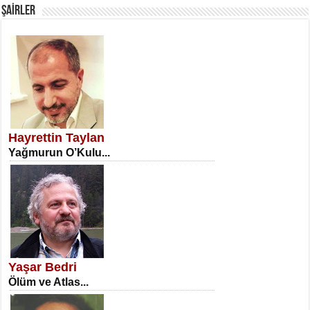
ŞAİRLER
SATILMIŞ ÜMİT ÇETİNKAYA
Erkenlik...
Hayrettin Taylan
Yağmurun O’Kulu...
NECLA DİLEK ARSLAN
Öğretmenler Günü Mahkemesi...
Yaşar Bedri
Ölüm ve Atlas...