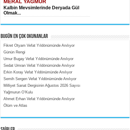
MERAL YAĞMUR
Kalbin Mevsimlerinde Deryada Gül
Olmak...
BUGÜN EN ÇOK OKUNANLAR
Fikret Otyam Vefat Yıldönümünde Anılıyor
Günün Rengi
Umur Bugay Vefat Yıldönümünde Anılıyor
MEHMET ÇOBAN
Sedat Umran Vefat Yıldönümünde Anılıyor
İçerdeki Put Dışardaki Maskeler...
Erkin Koray Vefat Yıldönümünde Anılıyor
Semih Sergen Vefat Yıldönümünde Anılıyor
Milliyet Sanat Dergisinin Ağustos 2026 Sayısı
Yağmurun O’Kulu
Ahmet Erhan Vefat Yıldönümünde Anılıyor
Ölüm ve Atlas
EMİNE CUMA
Fanatizm Çıkmazı...
ŞAİRLER