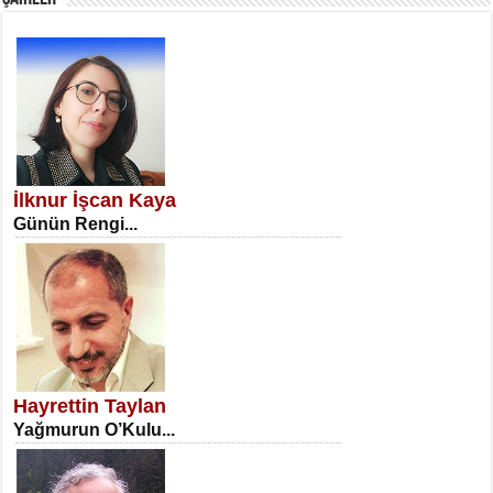
SATILMIŞ ÜMİT ÇETİNKAYA
Erkenlik...
İlknur İşcan Kaya
Günün Rengi...
NECLA DİLEK ARSLAN
Öğretmenler Günü Mahkemesi...
Hayrettin Taylan
Yağmurun O’Kulu...