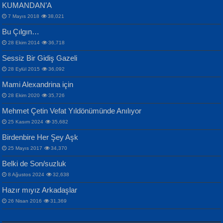
KUMANDAN’A
7 Mayıs 2018
38,021
Bu Çılgın…
ERDEM BAYAZIT
28 Ekim 2014
36,718
Sana, Bana, Vatanıma, Ülkemin
İPEK ACAR SERT
Selahattin Yıldız
Sessiz Bir Gidiş Gazeli
İnsanlarına Dair...
Gazze’nin Şecaati, Ümmetin İmtihanı...
İdrakimle Üşürken...
28 Eylül 2015
36,092
Mami Alexandrina için
28 Ekim 2020
35,726
Mehmet Çetin Vefat Yıldönümünde Anılıyor
25 Kasım 2024
35,682
Birdenbire Her Şey Aşk
NAZIM HİKMET RAN
MAHMUT GÜRBÜZ
Songül Özel
25 Mayıs 2017
34,370
Bir Cezaevinde, Tecritteki Adamın
İbrahim Olmak ve Bitirebilmek...
Mahzen...
Mektupları...
Belki de Son/suzluk
8 Ağustos 2024
32,638
Hazır mıyız Arkadaşlar
26 Nisan 2016
31,369