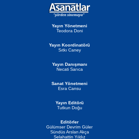
NURAN KÖSE BAYDAR
Neva Selçuk
Gün Güzeli...
Ben Deniz Değilim ki...
Yayın Yönetmeni
Teodora Doni
Yayın Koordinatörü
Sıtkı Caney
Yayın Danışmanı
MUSTAFA ORAL
Ahmet Aydın
Necati Sarıca
Şiir, Siyaseti Kaldırmıyor Tanpınar...
Helin...
Sanat Yönetmeni
Esra Cansu
Yayın Editörü
Tutkun Doğu
Editörler
İSMAİL OKUTAN
Gülümser Devrim Güler
Fatma Camcı
Erkeklerin Kahrolması Ne Demektir
Sündüs Arslan Akça
Evvel Zaman Tanrıçası...
Biliyor musunuz? ...
Selahattin Yıldız