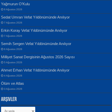
Yağmurun O’Kulu
8 Ağustos 2026
Sedat Umran Vefat Yıldönümünde Anılıyor
Banu Sancak
ATİLLA ÖZEN
7 Ağustos 2026
Defterimden İçeri...
Sultan Olmadan Önce Eyüp...
Erkin Koray Vefat Yıldönümünde Anılıyor
7 Ağustos 2026
Semih Sergen Vefat Yıldönümünde Anılıyor
6 Ağustos 2026
Milliyet Sanat Dergisinin Ağustos 2026 Sayısı
5 Ağustos 2026
İsmail Aydos
EKREM KARABABA
Ahmet Erhan Vefat Yıldönümünde Anılıyor
İnkisar...
Yaralı Şiir...
4 Ağustos 2026
Ölüm ve Atlas
3 Ağustos 2026
Arşivler
Arşivler