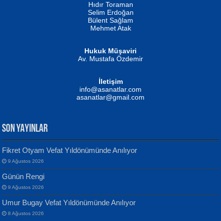
Hıdır Toraman
Selim Erdoğan
Bülent Sağlam
Mehmet Atak
Hukuk Müşaviri
Av. Mustafa Özdemir
Mustafa Oral
NUHAN NEBİ ÇAM
İletişim
Yağmur Mangası...
Kaptan...
info@asanatlar.com
asanatlar@gmail.com
SON YAYINLAR
Fikret Otyam Vefat Yıldönümünde Anılıyor
9 Ağustos 2026
Yılmaz Ekinci
MUSTAFA KELOĞLU
Günün Rengi
Geceye Söylenen...
Yarına İz Bırakmak...
9 Ağustos 2026
Umur Bugay Vefat Yıldönümünde Anılıyor
8 Ağustos 2026