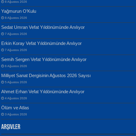
8 Ağustos 2026
Yağmurun O’Kulu
8 Ağustos 2026
Sedat Umran Vefat Yıldönümünde Anılıyor
Banu Sancak
ATİLLA ÖZEN
7 Ağustos 2026
Defterimden İçeri...
Sultan Olmadan Önce Eyüp...
Erkin Koray Vefat Yıldönümünde Anılıyor
7 Ağustos 2026
Semih Sergen Vefat Yıldönümünde Anılıyor
6 Ağustos 2026
Milliyet Sanat Dergisinin Ağustos 2026 Sayısı
5 Ağustos 2026
İsmail Aydos
EKREM KARABABA
Ahmet Erhan Vefat Yıldönümünde Anılıyor
İnkisar...
Yaralı Şiir...
4 Ağustos 2026
Ölüm ve Atlas
3 Ağustos 2026
Arşivler