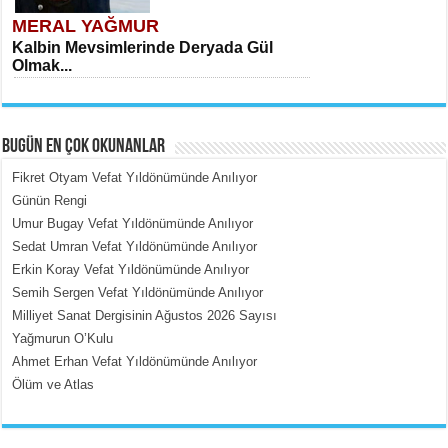
MERAL YAĞMUR
Kalbin Mevsimlerinde Deryada Gül
Olmak...
BUGÜN EN ÇOK OKUNANLAR
Fikret Otyam Vefat Yıldönümünde Anılıyor
Günün Rengi
Umur Bugay Vefat Yıldönümünde Anılıyor
MEHMET ÇOBAN
Sedat Umran Vefat Yıldönümünde Anılıyor
İçerdeki Put Dışardaki Maskeler...
Erkin Koray Vefat Yıldönümünde Anılıyor
Semih Sergen Vefat Yıldönümünde Anılıyor
Milliyet Sanat Dergisinin Ağustos 2026 Sayısı
Yağmurun O’Kulu
Ahmet Erhan Vefat Yıldönümünde Anılıyor
Ölüm ve Atlas
EMİNE CUMA
Fanatizm Çıkmazı...