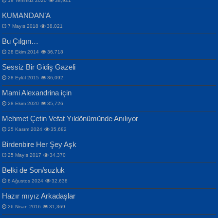
19 Temmuz 2020
38,921
KUMANDAN’A
7 Mayıs 2018
38,021
Bu Çılgın…
ERDEM BAYAZIT
28 Ekim 2014
36,718
Sana, Bana, Vatanıma, Ülkemin
İPEK ACAR SERT
Selahattin Yıldız
Sessiz Bir Gidiş Gazeli
İnsanlarına Dair...
Gazze’nin Şecaati, Ümmetin İmtihanı...
İdrakimle Üşürken...
28 Eylül 2015
36,092
Mami Alexandrina için
28 Ekim 2020
35,726
Mehmet Çetin Vefat Yıldönümünde Anılıyor
25 Kasım 2024
35,682
Birdenbire Her Şey Aşk
NAZIM HİKMET RAN
MAHMUT GÜRBÜZ
Songül Özel
25 Mayıs 2017
34,370
Bir Cezaevinde, Tecritteki Adamın
İbrahim Olmak ve Bitirebilmek...
Mahzen...
Mektupları...
Belki de Son/suzluk
8 Ağustos 2024
32,638
Hazır mıyız Arkadaşlar
26 Nisan 2016
31,369