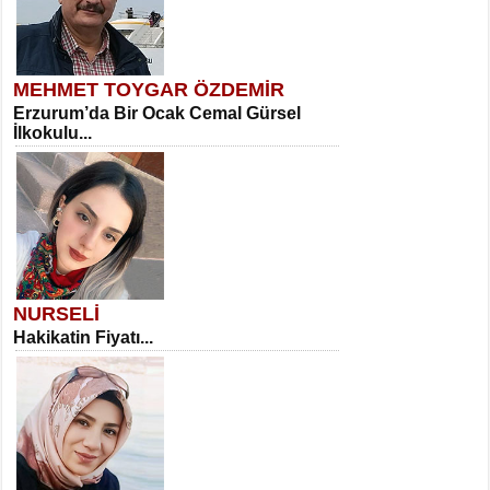
MEHMET TOYGAR ÖZDEMİR
Erzurum’da Bir Ocak Cemal Gürsel
İlkokulu...
NURSELİ
Hakikatin Fiyatı...