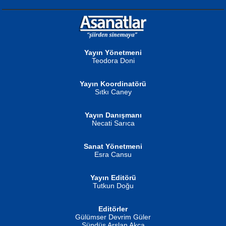
NURAN KÖSE BAYDAR
Neva Selçuk
Gün Güzeli...
Ben Deniz Değilim ki...
Yayın Yönetmeni
Teodora Doni
Yayın Koordinatörü
Sıtkı Caney
Yayın Danışmanı
MUSTAFA ORAL
Ahmet Aydın
Necati Sarıca
Şiir, Siyaseti Kaldırmıyor Tanpınar...
Helin...
Sanat Yönetmeni
Esra Cansu
Yayın Editörü
Tutkun Doğu
Editörler
İSMAİL OKUTAN
Gülümser Devrim Güler
Fatma Camcı
Erkeklerin Kahrolması Ne Demektir
Sündüs Arslan Akça