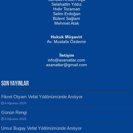
Evvel Zaman Tanrıçası...
Biliyor musunuz? ...
Selahattin Yıldız
Hıdır Toraman
Selim Erdoğan
Bülent Sağlam
Mehmet Atak
Hukuk Müşaviri
Av. Mustafa Özdemir
Mustafa Oral
NUHAN NEBİ ÇAM
İletişim
Yağmur Mangası...
Kaptan...
info@asanatlar.com
asanatlar@gmail.com
SON YAYINLAR
Fikret Otyam Vefat Yıldönümünde Anılıyor
9 Ağustos 2026
Yılmaz Ekinci
MUSTAFA KELOĞLU
Günün Rengi
Geceye Söylenen...
Yarına İz Bırakmak...
9 Ağustos 2026
Umur Bugay Vefat Yıldönümünde Anılıyor