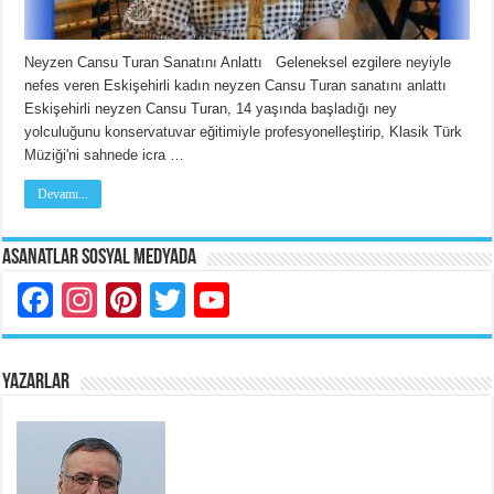
Neyzen Cansu Turan Sanatını Anlattı Geleneksel ezgilere neyiyle
nefes veren Eskişehirli kadın neyzen Cansu Turan sanatını anlattı
Eskişehirli neyzen Cansu Turan, 14 yaşında başladığı ney
yolculuğunu konservatuvar eğitimiyle profesyonelleştirip, Klasik Türk
Müziği'ni sahnede icra …
Devamı...
Asanatlar Sosyal Medyada
Facebook
Instagram
Pinterest
Twitter
YouTube
YAZARLAR