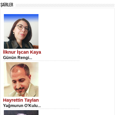
ŞAİRLER
SATILMIŞ ÜMİT ÇETİNKAYA
Erkenlik...
İlknur İşcan Kaya
Günün Rengi...
NECLA DİLEK ARSLAN
Öğretmenler Günü Mahkemesi...
Hayrettin Taylan
Yağmurun O’Kulu...