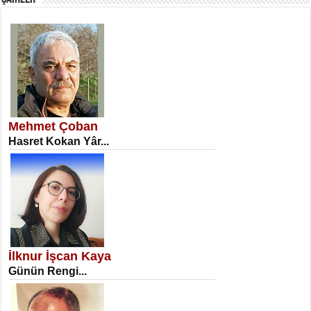
SATILMIŞ ÜMİT ÇETİNKAYA
Erkenlik...
Mehmet Çoban
Hasret Kokan Yâr...
NECLA DİLEK ARSLAN
Öğretmenler Günü Mahkemesi...
İlknur İşcan Kaya
Günün Rengi...