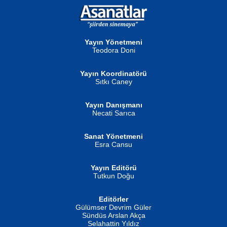
NURAN KÖSE BAYDAR
Neva Selçuk
Gün Güzeli...
Ben Deniz Değilim ki...
Yayın Yönetmeni
Teodora Doni
Yayın Koordinatörü
Sıtkı Caney
Yayın Danışmanı
MUSTAFA ORAL
Ahmet Aydın
Necati Sarıca
Şiir, Siyaseti Kaldırmıyor Tanpınar...
Helin...
Sanat Yönetmeni
Esra Cansu
Yayın Editörü
Tutkun Doğu
Editörler
İSMAİL OKUTAN
Gülümser Devrim Güler
Fatma Camcı
Erkeklerin Kahrolması Ne Demektir
Sündüs Arslan Akça
Evvel Zaman Tanrıçası...
Biliyor musunuz? ...
Selahattin Yıldız