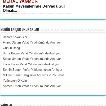
MERAL YAĞMUR
Kalbin Mevsimlerinde Deryada Gül
Olmak...
BUGÜN EN ÇOK OKUNANLAR
Hasret Kokan Yâr
Fikret Otyam Vefat Yıldönümünde Anılıyor
Günün Rengi
MEHMET ÇOBAN
Umur Bugay Vefat Yıldönümünde Anılıyor
İçerdeki Put Dışardaki Maskeler...
Sedat Umran Vefat Yıldönümünde Anılıyor
Erkin Koray Vefat Yıldönümünde Anılıyor
Semih Sergen Vefat Yıldönümünde Anılıyor
Milliyet Sanat Dergisinin Ağustos 2026 Sayısı
Yağmurun O’Kulu
Ahmet Erhan Vefat Yıldönümünde Anılıyor
EMİNE CUMA
Fanatizm Çıkmazı...
ŞAİRLER