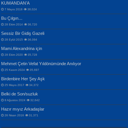
KUMANDAN’A
7 Mayıs 2018
38,024
Bu Çılgın…
ERDEM BAYAZIT
28 Ekim 2014
36,720
Sana, Bana, Vatanıma, Ülkemin
İPEK ACAR SERT
Selahattin Yıldız
Sessiz Bir Gidiş Gazeli
İnsanlarına Dair...
Gazze’nin Şecaati, Ümmetin İmtihanı...
İdrakimle Üşürken...
28 Eylül 2015
36,094
Mami Alexandrina için
28 Ekim 2020
35,728
Mehmet Çetin Vefat Yıldönümünde Anılıyor
25 Kasım 2024
35,697
Birdenbire Her Şey Aşk
NAZIM HİKMET RAN
MAHMUT GÜRBÜZ
Songül Özel
25 Mayıs 2017
34,372
Bir Cezaevinde, Tecritteki Adamın
İbrahim Olmak ve Bitirebilmek...
Mahzen...
Mektupları...
Belki de Son/suzluk
8 Ağustos 2024
32,642
Hazır mıyız Arkadaşlar
26 Nisan 2016
31,371