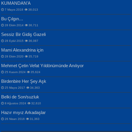
KUMANDAN’A
7 Mayıs 2018
38,013
Bu Çılgın…
ERDEM BAYAZIT
28 Ekim 2014
36,711
Sana, Bana, Vatanıma, Ülkemin
İPEK ACAR SERT
Selahattin Yıldız
Sessiz Bir Gidiş Gazeli
İnsanlarına Dair...
Gazze’nin Şecaati, Ümmetin İmtihanı...
İdrakimle Üşürken...
28 Eylül 2015
36,087
Mami Alexandrina için
28 Ekim 2020
35,719
Mehmet Çetin Vefat Yıldönümünde Anılıyor
25 Kasım 2024
35,624
Birdenbire Her Şey Aşk
NAZIM HİKMET RAN
MAHMUT GÜRBÜZ
Songül Özel
25 Mayıs 2017
34,363
Bir Cezaevinde, Tecritteki Adamın
İbrahim Olmak ve Bitirebilmek...
Mahzen...
Mektupları...
Belki de Son/suzluk
8 Ağustos 2024
32,610
Hazır mıyız Arkadaşlar
26 Nisan 2016
31,363