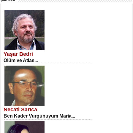
SATILMIŞ ÜMİT ÇETİNKAYA
Erkenlik...
Yaşar Bedri
Ölüm ve Atlas...
NECLA DİLEK ARSLAN
Öğretmenler Günü Mahkemesi...
Necati Sarıca
Ben Kader Vurgunuyum Maria...