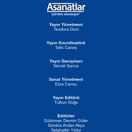
NURAN KÖSE BAYDAR
Neva Selçuk
Gün Güzeli...
Ben Deniz Değilim ki...
Yayın Yönetmeni
Teodora Doni
Yayın Koordinatörü
Sıtkı Caney
Yayın Danışmanı
MUSTAFA ORAL
Ahmet Aydın
Necati Sarıca
Şiir, Siyaseti Kaldırmıyor Tanpınar...
Helin...
Sanat Yönetmeni
Esra Cansu
Yayın Editörü
Tutkun Doğu
Editörler
İSMAİL OKUTAN
Gülümser Devrim Güler
Fatma Camcı
Erkeklerin Kahrolması Ne Demektir
Sündüs Arslan Akça
Evvel Zaman Tanrıçası...
Biliyor musunuz? ...
Selahattin Yıldız