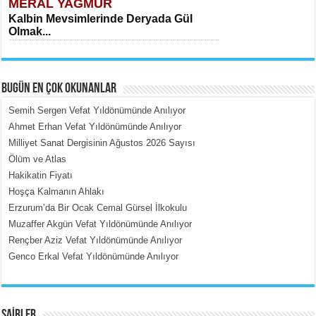
MERAL YAĞMUR
Kalbin Mevsimlerinde Deryada Gül
Olmak...
BUGÜN EN ÇOK OKUNANLAR
Semih Sergen Vefat Yıldönümünde Anılıyor
Ahmet Erhan Vefat Yıldönümünde Anılıyor
Milliyet Sanat Dergisinin Ağustos 2026 Sayısı
MEHMET ÇOBAN
Ölüm ve Atlas
İçerdeki Put Dışardaki Maskeler...
Hakikatin Fiyatı
Hoşça Kalmanın Ahlakı
Erzurum’da Bir Ocak Cemal Gürsel İlkokulu
Muzaffer Akgün Vefat Yıldönümünde Anılıyor
Rençber Aziz Vefat Yıldönümünde Anılıyor
Genco Erkal Vefat Yıldönümünde Anılıyor
EMİNE CUMA
Fanatizm Çıkmazı...
ŞAİRLER