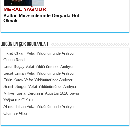
MERAL YAĞMUR
Kalbin Mevsimlerinde Deryada Gül
Olmak...
BUGÜN EN ÇOK OKUNANLAR
Fikret Otyam Vefat Yıldönümünde Anılıyor
Günün Rengi
Umur Bugay Vefat Yıldönümünde Anılıyor
MEHMET ÇOBAN
Sedat Umran Vefat Yıldönümünde Anılıyor
İçerdeki Put Dışardaki Maskeler...
Erkin Koray Vefat Yıldönümünde Anılıyor
Semih Sergen Vefat Yıldönümünde Anılıyor
Milliyet Sanat Dergisinin Ağustos 2026 Sayısı
Yağmurun O’Kulu
Ahmet Erhan Vefat Yıldönümünde Anılıyor
Ölüm ve Atlas
EMİNE CUMA
Fanatizm Çıkmazı...