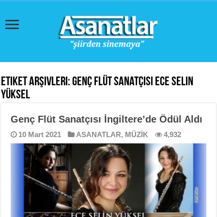
Etiket Arşivleri:
Genç flüt sanatçısı Ece Selin
Yüksel
Genç Flüt Sanatçısı İngiltere’de Ödül Aldı
10 Mart 2021
ASANATLAR
,
MÜZİK
4,932