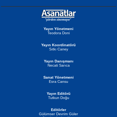
NURAN KÖSE BAYDAR
Neva Selçuk
Gün Güzeli...
Ben Deniz Değilim ki...
Yayın Yönetmeni
Teodora Doni
Yayın Koordinatörü
Sıtkı Caney
Yayın Danışmanı
MUSTAFA ORAL
Ahmet Aydın
Necati Sarıca
Şiir, Siyaseti Kaldırmıyor Tanpınar...
Helin...
Sanat Yönetmeni
Esra Cansu
Yayın Editörü
Tutkun Doğu
Editörler
İSMAİL OKUTAN
Gülümser Devrim Güler
Fatma Camcı