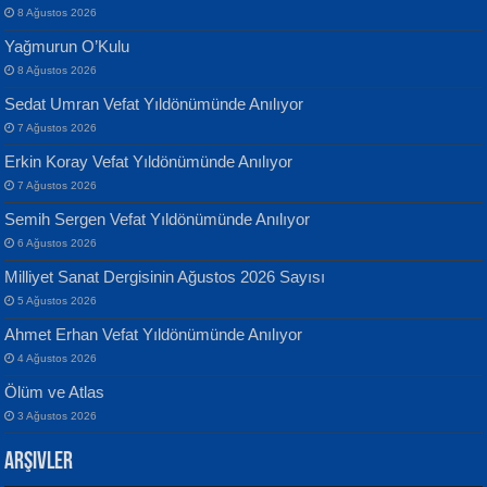
8 Ağustos 2026
Yağmurun O’Kulu
8 Ağustos 2026
Sedat Umran Vefat Yıldönümünde Anılıyor
Banu Sancak
ATİLLA ÖZEN
7 Ağustos 2026
Defterimden İçeri...
Sultan Olmadan Önce Eyüp...
Erkin Koray Vefat Yıldönümünde Anılıyor
7 Ağustos 2026
Semih Sergen Vefat Yıldönümünde Anılıyor
6 Ağustos 2026
Milliyet Sanat Dergisinin Ağustos 2026 Sayısı
5 Ağustos 2026
İsmail Aydos
EKREM KARABABA
Ahmet Erhan Vefat Yıldönümünde Anılıyor
İnkisar...
Yaralı Şiir...
4 Ağustos 2026
Ölüm ve Atlas
3 Ağustos 2026
Arşivler