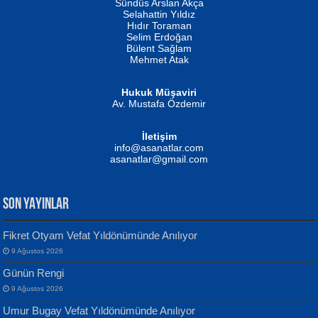
Erkeklerin Kahrolması Ne Demektir
Sündüs Arslan Akça
Evvel Zaman Tanrıçası...
Biliyor musunuz? ...
Selahattin Yıldız
Hıdır Toraman
Selim Erdoğan
Bülent Sağlam
Mehmet Atak
Hukuk Müşaviri
Av. Mustafa Özdemir
Mustafa Oral
NUHAN NEBİ ÇAM
İletişim
Yağmur Mangası...
Kaptan...
info@asanatlar.com
asanatlar@gmail.com
SON YAYINLAR
Fikret Otyam Vefat Yıldönümünde Anılıyor
9 Ağustos 2026
Yılmaz Ekinci
MUSTAFA KELOĞLU
Günün Rengi
Geceye Söylenen...
Yarına İz Bırakmak...
9 Ağustos 2026
Umur Bugay Vefat Yıldönümünde Anılıyor