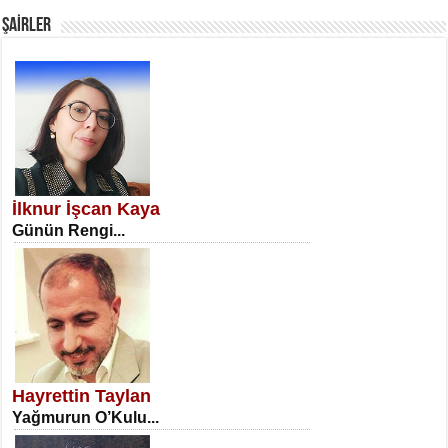
ŞAİRLER
SATILMIŞ ÜMİT ÇETİNKAYA
Erkenlik...
İlknur İşcan Kaya
Günün Rengi...
NECLA DİLEK ARSLAN
Öğretmenler Günü Mahkemesi...
Hayrettin Taylan
Yağmurun O’Kulu...