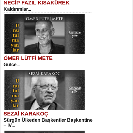
NECİP FAZIL KISAKÜREK
Kaldırımlar...
SELAHATTİN YILDIZ
İnsanın Zindanı...
Sibel Orhan
İki Kırık Boşluk...
ÖMER LÜTFİ METE
Gülce...
MEHMET TAŞTAN
Vagon’da Bir Şairle...
Meral Yağmur
Eski Bir Şiir...
SEZAİ KARAKOÇ
Sürgün Ülkeden Başkentler Başkentine
SITKI CANEY
– IV...
Oruçla Devrim ve Özgürlüğe…...
Kadir Ünal