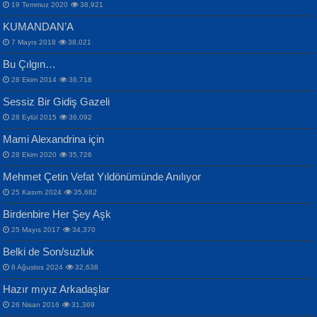
19 Temmuz 2020
38,921
KUMANDAN’A
7 Mayıs 2018
38,021
Bu Çılgın…
ERDEM BAYAZIT
28 Ekim 2014
36,718
Sana, Bana, Vatanıma, Ülkemin
İPEK ACAR SERT
Selahattin Yıldız
Sessiz Bir Gidiş Gazeli
İnsanlarına Dair...
Gazze’nin Şecaati, Ümmetin İmtihanı...
İdrakimle Üşürken...
28 Eylül 2015
36,092
Mami Alexandrina için
28 Ekim 2020
35,726
Mehmet Çetin Vefat Yıldönümünde Anılıyor
25 Kasım 2024
35,682
Birdenbire Her Şey Aşk
NAZIM HİKMET RAN
MAHMUT GÜRBÜZ
Songül Özel
25 Mayıs 2017
34,370
Bir Cezaevinde, Tecritteki Adamın
İbrahim Olmak ve Bitirebilmek...
Mahzen...
Mektupları...
Belki de Son/suzluk
8 Ağustos 2024
32,638
Hazır mıyız Arkadaşlar
26 Nisan 2016
31,369