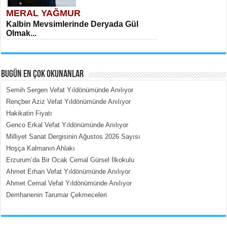
MERAL YAĞMUR
Kalbin Mevsimlerinde Deryada Gül
Olmak...
BUGÜN EN ÇOK OKUNANLAR
Semih Sergen Vefat Yıldönümünde Anılıyor
Rençber Aziz Vefat Yıldönümünde Anılıyor
Hakikatin Fiyatı
MEHMET ÇOBAN
Genco Erkal Vefat Yıldönümünde Anılıyor
İçerdeki Put Dışardaki Maskeler...
Milliyet Sanat Dergisinin Ağustos 2026 Sayısı
Hoşça Kalmanın Ahlakı
Erzurum’da Bir Ocak Cemal Gürsel İlkokulu
Ahmet Erhan Vefat Yıldönümünde Anılıyor
Ahmet Cemal Vefat Yıldönümünde Anılıyor
Demhanenin Tarumar Çekmeceleri
EMİNE CUMA
Fanatizm Çıkmazı...