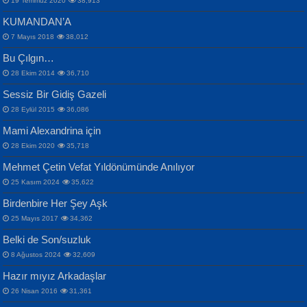
19 Temmuz 2020
38,913
KUMANDAN’A
7 Mayıs 2018
38,012
Bu Çılgın…
ERDEM BAYAZIT
28 Ekim 2014
36,710
Sana, Bana, Vatanıma, Ülkemin
İPEK ACAR SERT
Selahattin Yıldız
Sessiz Bir Gidiş Gazeli
İnsanlarına Dair...
Gazze’nin Şecaati, Ümmetin İmtihanı...
İdrakimle Üşürken...
28 Eylül 2015
36,086
Mami Alexandrina için
28 Ekim 2020
35,718
Mehmet Çetin Vefat Yıldönümünde Anılıyor
25 Kasım 2024
35,622
Birdenbire Her Şey Aşk
NAZIM HİKMET RAN
MAHMUT GÜRBÜZ
Songül Özel
25 Mayıs 2017
34,362
Bir Cezaevinde, Tecritteki Adamın
İbrahim Olmak ve Bitirebilmek...
Mahzen...
Mektupları...
Belki de Son/suzluk
8 Ağustos 2024
32,609
Hazır mıyız Arkadaşlar
26 Nisan 2016
31,361