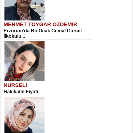
MEHMET TOYGAR ÖZDEMİR
Erzurum’da Bir Ocak Cemal Gürsel
İlkokulu...
NURSELİ
Hakikatin Fiyatı...