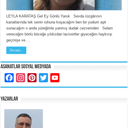
LEYLA KARATAŞ Gel Ey Gönlü Yanık Sevda rüzgârının
kanatlarında tek senin ruhuna koşacağım ben bir yudum aşk
sunacağım o anda yüreğimle yanmış dudak cezvemden Selam
vereceğim börtü böceğe yıldızdan lacivertler giyeceğim haykırıp
geçmişe ve …
Devamı...
Asanatlar Sosyal Medyada
Facebook
Instagram
Pinterest
Twitter
YouTube
YAZARLAR