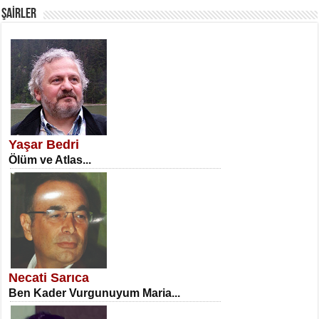
ŞAİRLER
SATILMIŞ ÜMİT ÇETİNKAYA
Erkenlik...
Yaşar Bedri
Ölüm ve Atlas...
NECLA DİLEK ARSLAN
Öğretmenler Günü Mahkemesi...
Necati Sarıca
Ben Kader Vurgunuyum Maria...