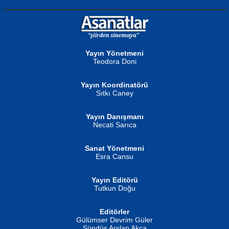
NURAN KÖSE BAYDAR
Neva Selçuk
Gün Güzeli...
Ben Deniz Değilim ki...
Yayın Yönetmeni
Teodora Doni
Yayın Koordinatörü
Sıtkı Caney
Yayın Danışmanı
MUSTAFA ORAL
Ahmet Aydın
Necati Sarıca
Şiir, Siyaseti Kaldırmıyor Tanpınar...
Helin...
Sanat Yönetmeni
Esra Cansu
Yayın Editörü
Tutkun Doğu
Editörler
İSMAİL OKUTAN
Gülümser Devrim Güler
Fatma Camcı
Erkeklerin Kahrolması Ne Demektir
Sündüs Arslan Akça