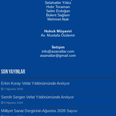
Evvel Zaman Tanrıçası...
Biliyor musunuz? ...
Selahattin Yıldız
Hıdır Toraman
Selim Erdoğan
Bülent Sağlam
Mehmet Atak
Hukuk Müşaviri
Av. Mustafa Özdemir
Mustafa Oral
NUHAN NEBİ ÇAM
İletişim
Yağmur Mangası...
Kaptan...
info@asanatlar.com
asanatlar@gmail.com
SON YAYINLAR
Erkin Koray Vefat Yıldönümünde Anılıyor
7 Ağustos 2026
Yılmaz Ekinci
MUSTAFA KELOĞLU
Semih Sergen Vefat Yıldönümünde Anılıyor
Geceye Söylenen...
Yarına İz Bırakmak...
6 Ağustos 2026
Milliyet Sanat Dergisinin Ağustos 2026 Sayısı