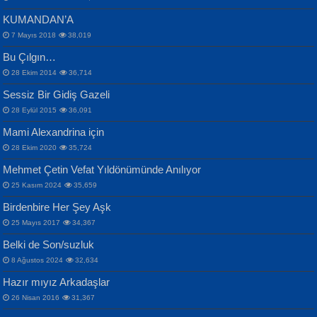
KUMANDAN’A
7 Mayıs 2018
38,019
Bu Çılgın…
ERDEM BAYAZIT
28 Ekim 2014
36,714
Sana, Bana, Vatanıma, Ülkemin
İPEK ACAR SERT
Selahattin Yıldız
Sessiz Bir Gidiş Gazeli
İnsanlarına Dair...
Gazze’nin Şecaati, Ümmetin İmtihanı...
İdrakimle Üşürken...
28 Eylül 2015
36,091
Mami Alexandrina için
28 Ekim 2020
35,724
Mehmet Çetin Vefat Yıldönümünde Anılıyor
25 Kasım 2024
35,659
Birdenbire Her Şey Aşk
NAZIM HİKMET RAN
MAHMUT GÜRBÜZ
Songül Özel
25 Mayıs 2017
34,367
Bir Cezaevinde, Tecritteki Adamın
İbrahim Olmak ve Bitirebilmek...
Mahzen...
Mektupları...
Belki de Son/suzluk
8 Ağustos 2024
32,634
Hazır mıyız Arkadaşlar
26 Nisan 2016
31,367