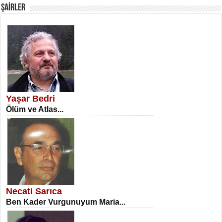
ŞAİRLER
SATILMIŞ ÜMİT ÇETİNKAYA
Erkenlik...
Yaşar Bedri
Ölüm ve Atlas...
NECLA DİLEK ARSLAN
Öğretmenler Günü Mahkemesi...
Necati Sarıca
Ben Kader Vurgunuyum Maria...