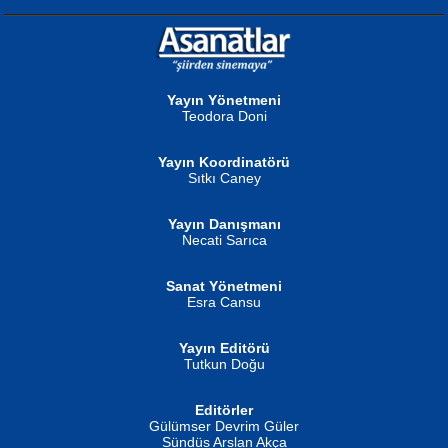
NURAN KÖSE BAYDAR
Neva Selçuk
Gün Güzeli...
Ben Deniz Değilim ki...
Yayın Yönetmeni
Teodora Doni
Yayın Koordinatörü
Sıtkı Caney
Yayın Danışmanı
MUSTAFA ORAL
Ahmet Aydın
Necati Sarıca
Şiir, Siyaseti Kaldırmıyor Tanpınar...
Helin...
Sanat Yönetmeni
Esra Cansu
Yayın Editörü
Tutkun Doğu
Editörler
İSMAİL OKUTAN
Gülümser Devrim Güler
Fatma Camcı
Erkeklerin Kahrolması Ne Demektir
Sündüs Arslan Akça