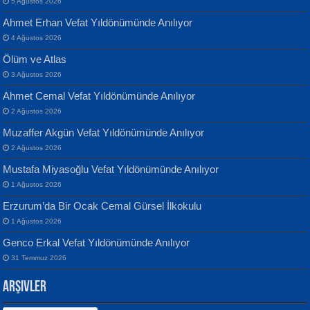
5 Ağustos 2026
Ahmet Erhan Vefat Yıldönümünde Anılıyor
4 Ağustos 2026
Ölüm ve Atlas
Banu Sancak
ATİLLA ÖZEN
3 Ağustos 2026
Defterimden İçeri...
Sultan Olmadan Önce Eyüp...
Ahmet Cemal Vefat Yıldönümünde Anılıyor
2 Ağustos 2026
Muzaffer Akgün Vefat Yıldönümünde Anılıyor
2 Ağustos 2026
Mustafa Miyasoğlu Vefat Yıldönümünde Anılıyor
1 Ağustos 2026
İsmail Aydos
EKREM KARABABA
Erzurum’da Bir Ocak Cemal Gürsel İlkokulu
İnkisar...
Yaralı Şiir...
1 Ağustos 2026
Genco Erkal Vefat Yıldönümünde Anılıyor
31 Temmuz 2026
Arşivler