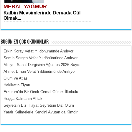
MERAL YAĞMUR
Kalbin Mevsimlerinde Deryada Gül
Olmak...
BUGÜN EN ÇOK OKUNANLAR
Erkin Koray Vefat Yıldönümünde Anılıyor
Semih Sergen Vefat Yıldönümünde Anılıyor
Milliyet Sanat Dergisinin Ağustos 2026 Sayısı
MEHMET ÇOBAN
Ahmet Erhan Vefat Yıldönümünde Anılıyor
İçerdeki Put Dışardaki Maskeler...
Ölüm ve Atlas
Hakikatin Fiyatı
Erzurum’da Bir Ocak Cemal Gürsel İlkokulu
Hoşça Kalmanın Ahlakı
Seyretsin Bizi Hayat Seyretsin Bizi Ölüm
Yaralı Kelimelerle Kendini Avutan da Kimdir
EMİNE CUMA
Fanatizm Çıkmazı...