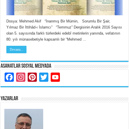
Dosya: Mehmed Akif “İnanmış Bir Mümin, Sorumlu Bir Şair,
Yılmaz Bir İttihâd-ı İslamcı” “Temmuz” Dergisinin Aralık 2016 Sayısı
olan 5. sayısında farklı türlerdeki edebî metinlerin yanında, vefatının
80. yılı münasebetiyle kapsamlı bir “Mehmed …
Devamı...
Asanatlar Sosyal Medyada
Facebook
Instagram
Pinterest
Twitter
YouTube
YAZARLAR