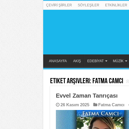
ÇEVİRİ ŞİİRLER
SÖYLEŞİLER
ETKİNLİKLER
ANASAYFA
AKIŞ
EDEBİYAT
MÜZİK
Etiket Arşivleri:
Fatma Camcı
Evvel Zaman Tanrıçası
26 Kasım 2025
Fatma Camcı