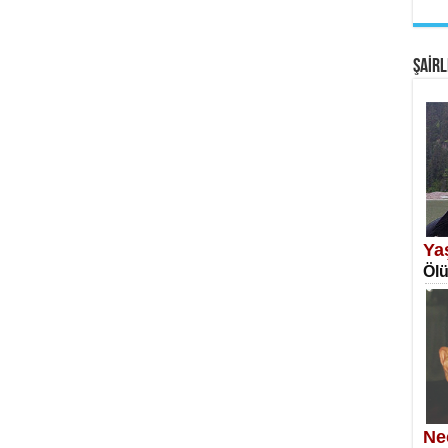
EM
Fan
ŞAİRL
SA
Erk
Ya
Ölü
NE
Öğr
Ne