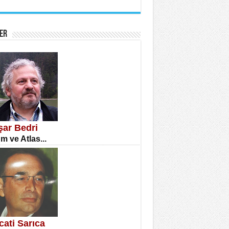
İNE CUMA
atizm Çıkmazı...
ER
TILMIŞ ÜMİT ÇETİNKAYA
enlik...
şar Bedri
m ve Atlas...
CLA DİLEK ARSLAN
etmenler Günü Mahkemesi...
cati Sarıca