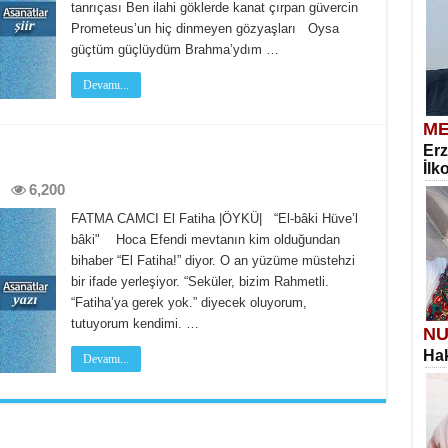
tanrıçası Ben ilahi göklerde kanat çırpan güvercin
Prometeus’un hiç dinmeyen gözyaşları Oysa
güçtüm güçlüydüm Brahma’ydım …
Devamı...
ME
Erz
İlk
6,200
FATMA CAMCI El Fatiha |ÖYKÜ| “El-bâki Hüve’l
bâki" Hoca Efendi mevtanın kim olduğundan
bihaber “El Fatiha!” diyor. O an yüzüme müstehzi
bir ifade yerleşiyor. “Seküler, bizim Rahmetli.
“Fatiha’ya gerek yok.” diyecek oluyorum,
tutuyorum kendimi. …
NU
Hak
Devamı...