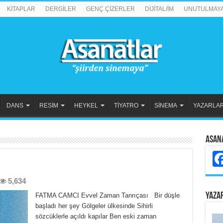
KİTAPLAR
DERGİLER
GENÇ ÇİZERLER
DİJİTAL/İM
UNUTULMAY
DANS
RESİM
HEYKEL
TİYATRO
SİNEMA
YAZARLA
Asan
5,634
YAZA
FATMA CAMCI Evvel Zaman Tanrıçası Bir düşle
başladı her şey Gölgeler ülkesinde Sihirli
sözcüklerle açıldı kapılar Ben eski zaman