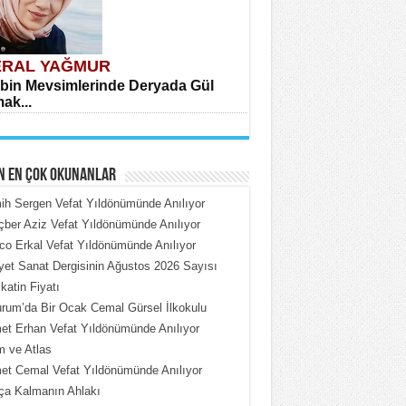
RAL YAĞMUR
bin Mevsimlerinde Deryada Gül
ak...
N EN ÇOK OKUNANLAR
h Sergen Vefat Yıldönümünde Anılıyor
ber Aziz Vefat Yıldönümünde Anılıyor
o Erkal Vefat Yıldönümünde Anılıyor
HMET ÇOBAN
iyet Sanat Dergisinin Ağustos 2026 Sayısı
rdeki Put Dışardaki Maskeler...
katin Fiyatı
rum’da Bir Ocak Cemal Gürsel İlkokulu
t Erhan Vefat Yıldönümünde Anılıyor
 ve Atlas
t Cemal Vefat Yıldönümünde Anılıyor
ça Kalmanın Ahlakı