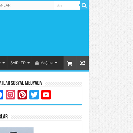
ANLAR
R
ŞAİRLER
Mağaza
atlar Sosyal Medyada
Facebook
Instagram
Pinterest
Twitter
YouTube
RLAR