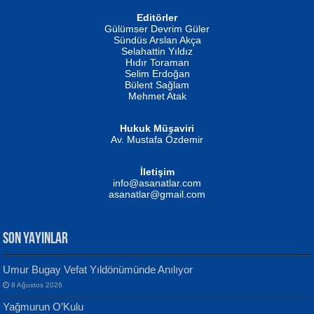
Editörler
İSMAİL OKUTAN
Gülümser Devrim Güler
Fatma Camcı
Erkeklerin Kahrolması Ne Demektir
Sündüs Arslan Akça
Evvel Zaman Tanrıçası...
Biliyor musunuz? ...
Selahattin Yıldız
Hıdır Toraman
Selim Erdoğan
Bülent Sağlam
Mehmet Atak
Hukuk Müşaviri
Av. Mustafa Özdemir
Mustafa Oral
NUHAN NEBİ ÇAM
İletişim
Yağmur Mangası...
Kaptan...
info@asanatlar.com
asanatlar@gmail.com
SON YAYINLAR
Umur Bugay Vefat Yıldönümünde Anılıyor
8 Ağustos 2026
Yılmaz Ekinci
MUSTAFA KELOĞLU
Yağmurun O’Kulu
Geceye Söylenen...
Yarına İz Bırakmak...