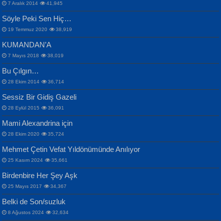
Bülent Sağlam
7 Aralık 2014
41,945
Samimiyet Nedir?...
Mescid-i Aksâ Üstüne Ay!...
Söyle Peki Sen Hiç…
19 Temmuz 2020
38,919
KUMANDAN’A
7 Mayıs 2018
38,019
Bu Çılgın…
ERDEM BAYAZIT
28 Ekim 2014
36,714
Sana, Bana, Vatanıma, Ülkemin
İPEK ACAR SERT
Selahattin Yıldız
Sessiz Bir Gidiş Gazeli
İnsanlarına Dair...
Gazze’nin Şecaati, Ümmetin İmtihanı...
İdrakimle Üşürken...
28 Eylül 2015
36,091
Mami Alexandrina için
28 Ekim 2020
35,724
Mehmet Çetin Vefat Yıldönümünde Anılıyor
25 Kasım 2024
35,661
Birdenbire Her Şey Aşk
NAZIM HİKMET RAN
MAHMUT GÜRBÜZ
Songül Özel
25 Mayıs 2017
34,367
Bir Cezaevinde, Tecritteki Adamın
İbrahim Olmak ve Bitirebilmek...
Mahzen...
Mektupları...
Belki de Son/suzluk
8 Ağustos 2024
32,634