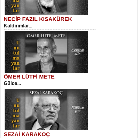
NECİP FAZIL KISAKÜREK
Kaldırımlar...
SELAHATTİN YILDIZ
İnsanın Zindanı...
Meral Yağmur
Eski Bir Şiir...
ÖMER LÜTFİ METE
Gülce...
MEHMET TAŞTAN
Vagon’da Bir Şairle...
Kadir Ünal
Ayağıma Dolanan Yokuş...
SEZAİ KARAKOÇ