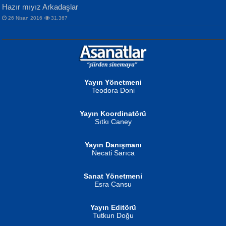
Hazır mıyız Arkadaşlar
26 Nisan 2016
31,367
NURAN KÖSE BAYDAR
Neva Selçuk
Gün Güzeli...
Ben Deniz Değilim ki...
Yayın Yönetmeni
Teodora Doni
Yayın Koordinatörü
Sıtkı Caney
Yayın Danışmanı
MUSTAFA ORAL
Ahmet Aydın
Necati Sarıca
Şiir, Siyaseti Kaldırmıyor Tanpınar...
Helin...
Sanat Yönetmeni
Esra Cansu
Yayın Editörü
Tutkun Doğu