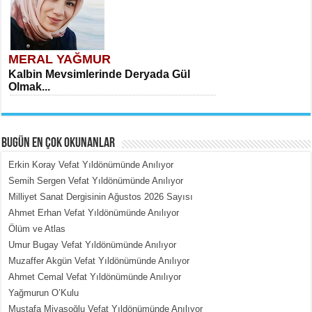
MERAL YAĞMUR
Kalbin Mevsimlerinde Deryada Gül
Olmak...
BUGÜN EN ÇOK OKUNANLAR
Erkin Koray Vefat Yıldönümünde Anılıyor
Semih Sergen Vefat Yıldönümünde Anılıyor
Milliyet Sanat Dergisinin Ağustos 2026 Sayısı
MEHMET ÇOBAN
Ahmet Erhan Vefat Yıldönümünde Anılıyor
İçerdeki Put Dışardaki Maskeler...
Ölüm ve Atlas
Umur Bugay Vefat Yıldönümünde Anılıyor
Muzaffer Akgün Vefat Yıldönümünde Anılıyor
Ahmet Cemal Vefat Yıldönümünde Anılıyor
Yağmurun O’Kulu
Mustafa Miyasoğlu Vefat Yıldönümünde Anılıyor