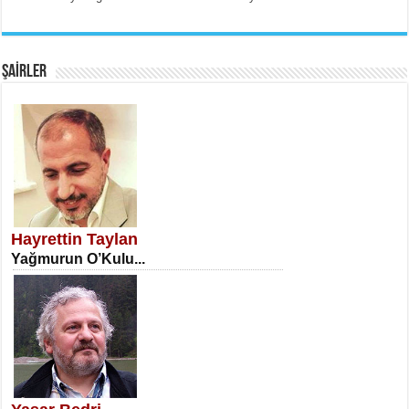
EMİNE CUMA
Fanatizm Çıkmazı...
ŞAİRLER
SATILMIŞ ÜMİT ÇETİNKAYA
Erkenlik...
Hayrettin Taylan
Yağmurun O’Kulu...
NECLA DİLEK ARSLAN
Öğretmenler Günü Mahkemesi...