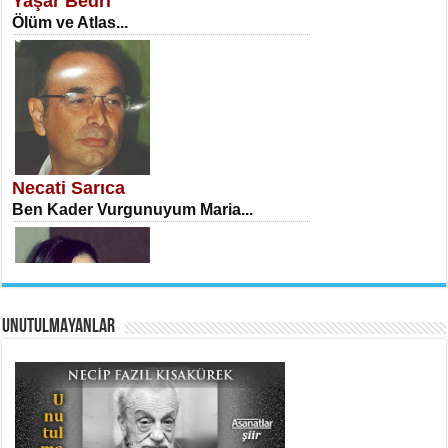
Yaşar Bedri
Ölüm ve Atlas...
İSA KARATEPE
Ekranlar Arasında Kaybolan İnsan...
Necati Sarıca
Ben Kader Vurgunuyum Maria...
UNUTULMAYANLAR
AHMET URFALI
Ömer Lütfi Mete’nin “Gülce” Şiirini
Tahlil Denemesi...
Sibel Orhan
İki Kırık Boşluk...