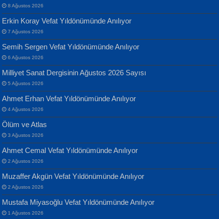
8 Ağustos 2026
Erkin Koray Vefat Yıldönümünde Anılıyor
7 Ağustos 2026
Semih Sergen Vefat Yıldönümünde Anılıyor
6 Ağustos 2026
Milliyet Sanat Dergisinin Ağustos 2026 Sayısı
Banu Sancak
ATİLLA ÖZEN
5 Ağustos 2026
Defterimden İçeri...
Sultan Olmadan Önce Eyüp...
Ahmet Erhan Vefat Yıldönümünde Anılıyor
4 Ağustos 2026
Ölüm ve Atlas
3 Ağustos 2026
Ahmet Cemal Vefat Yıldönümünde Anılıyor
2 Ağustos 2026
İsmail Aydos
EKREM KARABABA
Muzaffer Akgün Vefat Yıldönümünde Anılıyor
İnkisar...
Yaralı Şiir...
2 Ağustos 2026
Mustafa Miyasoğlu Vefat Yıldönümünde Anılıyor
1 Ağustos 2026