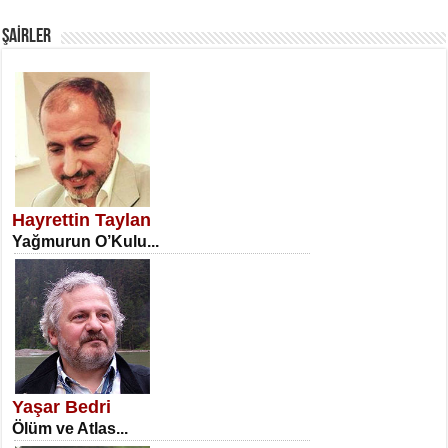
Fanatizm Çıkmazı...
ŞAİRLER
SATILMIŞ ÜMİT ÇETİNKAYA
Erkenlik...
Hayrettin Taylan
Yağmurun O’Kulu...
NECLA DİLEK ARSLAN
Öğretmenler Günü Mahkemesi...
Yaşar Bedri
Ölüm ve Atlas...