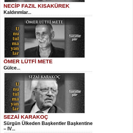
NECİP FAZIL KISAKÜREK
Kaldırımlar...
SELAHATTİN YILDIZ
İnsanın Zindanı...
Meral Yağmur
Eski Bir Şiir...
ÖMER LÜTFİ METE
Gülce...
MEHMET TAŞTAN
Vagon’da Bir Şairle...
Kadir Ünal
Ayağıma Dolanan Yokuş...
SEZAİ KARAKOÇ
Sürgün Ülkeden Başkentler Başkentine
SITKI CANEY
– IV...
Oruçla Devrim ve Özgürlüğe…...
Mehmet Çoban