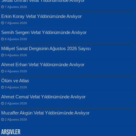
Sedat Umran Vefat Yıldönümünde Anılıyor
7 Ağustos 2026
Erkin Koray Vefat Yıldönümünde Anılıyor
7 Ağustos 2026
Semih Sergen Vefat Yıldönümünde Anılıyor
Banu Sancak
ATİLLA ÖZEN
6 Ağustos 2026
Defterimden İçeri...
Sultan Olmadan Önce Eyüp...
Milliyet Sanat Dergisinin Ağustos 2026 Sayısı
5 Ağustos 2026
Ahmet Erhan Vefat Yıldönümünde Anılıyor
4 Ağustos 2026
Ölüm ve Atlas
3 Ağustos 2026
İsmail Aydos
EKREM KARABABA
Ahmet Cemal Vefat Yıldönümünde Anılıyor
İnkisar...
Yaralı Şiir...
2 Ağustos 2026
Muzaffer Akgün Vefat Yıldönümünde Anılıyor
2 Ağustos 2026
Arşivler