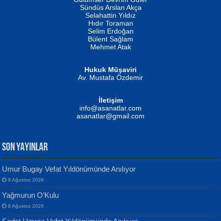
Fatma Camcı
Erkeklerin Kahrolması Ne Demektir
Sündüs Arslan Akça
Evvel Zaman Tanrıçası...
Biliyor musunuz? ...
Selahattin Yıldız
Hıdır Toraman
Selim Erdoğan
Bülent Sağlam
Mehmet Atak
Hukuk Müşaviri
Av. Mustafa Özdemir
Mustafa Oral
NUHAN NEBİ ÇAM
İletişim
Yağmur Mangası...
Kaptan...
info@asanatlar.com
asanatlar@gmail.com
SON YAYINLAR
Umur Bugay Vefat Yıldönümünde Anılıyor
8 Ağustos 2026
Yılmaz Ekinci
MUSTAFA KELOĞLU
Yağmurun O’Kulu
Geceye Söylenen...
Yarına İz Bırakmak...
8 Ağustos 2026