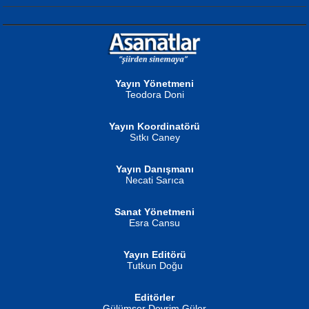
NURAN KÖSE BAYDAR
Neva Selçuk
Gün Güzeli...
Ben Deniz Değilim ki...
Yayın Yönetmeni
Teodora Doni
Yayın Koordinatörü
Sıtkı Caney
Yayın Danışmanı
MUSTAFA ORAL
Ahmet Aydın
Necati Sarıca
Şiir, Siyaseti Kaldırmıyor Tanpınar...
Helin...
Sanat Yönetmeni
Esra Cansu
Yayın Editörü
Tutkun Doğu
Editörler
İSMAİL OKUTAN
Gülümser Devrim Güler