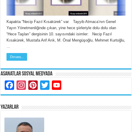
Kapakta “Necip Fazıl Kısakürek” var. Tayyib Atmaca’nın Genel
Yayın Yönetmenliğinde çıkan, yine hece şiirleriyle dolu dolu olan
“Hece Taşları” dergisinin 10. sayısındaki isimler: Necip Fazıl
Kısakürek, Mustafa Arif Arık, M. Önal Mengüşoğlu, Mehmet Kurtoğlu,
…
Devamı...
Asanatlar Sosyal Medyada
Facebook
Instagram
Pinterest
Twitter
YouTube
YAZARLAR