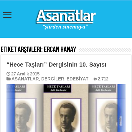
Etiket Arşivleri:
Ercan Hanay
“Hece Taşları” Dergisinin 10. Sayısı
27 Aralık 2015
ASANATLAR
,
DERGİLER
,
EDEBİYAT
2,712