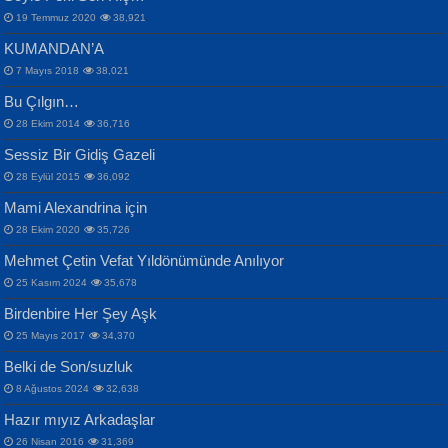
19 Temmuz 2020
38,921
KUMANDAN’A
7 Mayıs 2018
38,021
Bu Çılgın…
ERDEM BAYAZIT
28 Ekim 2014
36,716
Sana, Bana, Vatanıma, Ülkemin
İPEK ACAR SERT
Selahattin Yıldız
Sessiz Bir Gidiş Gazeli
İnsanlarına Dair...
Gazze’nin Şecaati, Ümmetin İmtihanı...
İdrakimle Üşürken...
28 Eylül 2015
36,092
Mami Alexandrina için
28 Ekim 2020
35,726
Mehmet Çetin Vefat Yıldönümünde Anılıyor
25 Kasım 2024
35,678
Birdenbire Her Şey Aşk
NAZIM HİKMET RAN
MAHMUT GÜRBÜZ
Songül Özel
25 Mayıs 2017
34,370
Bir Cezaevinde, Tecritteki Adamın
İbrahim Olmak ve Bitirebilmek...
Mahzen...
Mektupları...
Belki de Son/suzluk
8 Ağustos 2024
32,638
Hazır mıyız Arkadaşlar
26 Nisan 2016
31,369