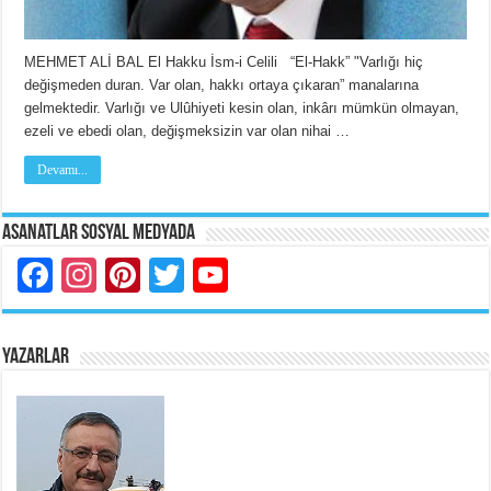
MEHMET ALİ BAL El Hakku İsm-i Celili “El-Hakk” "Varlığı hiç
değişmeden duran. Var olan, hakkı ortaya çıkaran” manalarına
gelmektedir. Varlığı ve Ulûhiyeti kesin olan, inkârı mümkün olmayan,
ezeli ve ebedi olan, değişmeksizin var olan nihai …
Devamı...
Asanatlar Sosyal Medyada
Facebook
Instagram
Pinterest
Twitter
YouTube
YAZARLAR