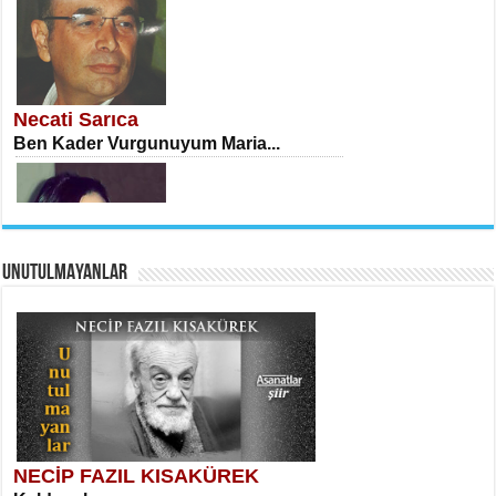
İSA KARATEPE
Ekranlar Arasında Kaybolan İnsan...
Necati Sarıca
Ben Kader Vurgunuyum Maria...
UNUTULMAYANLAR
AHMET URFALI
Ömer Lütfi Mete’nin “Gülce” Şiirini
Tahlil Denemesi...
Sibel Orhan
İki Kırık Boşluk...
NECİP FAZIL KISAKÜREK