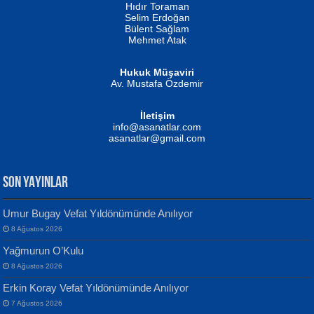
Hıdır Toraman
Selim Erdoğan
Bülent Sağlam
Mehmet Atak
Hukuk Müşaviri
Av. Mustafa Özdemir
Mustafa Oral
NUHAN NEBİ ÇAM
İletişim
Yağmur Mangası...
Kaptan...
info@asanatlar.com
asanatlar@gmail.com
SON YAYINLAR
Umur Bugay Vefat Yıldönümünde Anılıyor
8 Ağustos 2026
Yılmaz Ekinci
MUSTAFA KELOĞLU
Yağmurun O’Kulu
Geceye Söylenen...
Yarına İz Bırakmak...
8 Ağustos 2026
Erkin Koray Vefat Yıldönümünde Anılıyor
7 Ağustos 2026