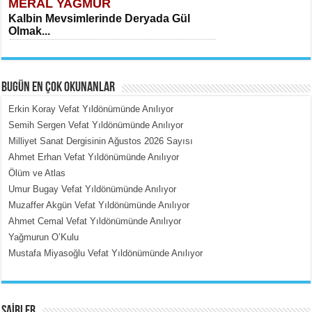
MERAL YAĞMUR
Kalbin Mevsimlerinde Deryada Gül
Olmak...
BUGÜN EN ÇOK OKUNANLAR
Erkin Koray Vefat Yıldönümünde Anılıyor
Semih Sergen Vefat Yıldönümünde Anılıyor
Milliyet Sanat Dergisinin Ağustos 2026 Sayısı
MEHMET ÇOBAN
Ahmet Erhan Vefat Yıldönümünde Anılıyor
İçerdeki Put Dışardaki Maskeler...
Ölüm ve Atlas
Umur Bugay Vefat Yıldönümünde Anılıyor
Muzaffer Akgün Vefat Yıldönümünde Anılıyor
Ahmet Cemal Vefat Yıldönümünde Anılıyor
Yağmurun O’Kulu
Mustafa Miyasoğlu Vefat Yıldönümünde Anılıyor
EMİNE CUMA
Fanatizm Çıkmazı...
ŞAİRLER