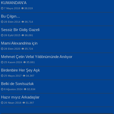
KUMANDAN’A
7 Mayıs 2018
38,019
Bu Çılgın…
ERDEM BAYAZIT
28 Ekim 2014
36,714
Sana, Bana, Vatanıma, Ülkemin
İPEK ACAR SERT
Selahattin Yıldız
Sessiz Bir Gidiş Gazeli
İnsanlarına Dair...
Gazze’nin Şecaati, Ümmetin İmtihanı...
İdrakimle Üşürken...
28 Eylül 2015
36,091
Mami Alexandrina için
28 Ekim 2020
35,724
Mehmet Çetin Vefat Yıldönümünde Anılıyor
25 Kasım 2024
35,661
Birdenbire Her Şey Aşk
NAZIM HİKMET RAN
MAHMUT GÜRBÜZ
Songül Özel
25 Mayıs 2017
34,367
Bir Cezaevinde, Tecritteki Adamın
İbrahim Olmak ve Bitirebilmek...
Mahzen...
Mektupları...
Belki de Son/suzluk
8 Ağustos 2024
32,634
Hazır mıyız Arkadaşlar
26 Nisan 2016
31,367