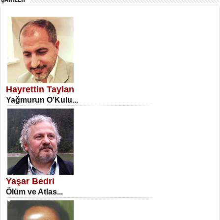
SATILMIŞ ÜMİT ÇETİNKAYA
Erkenlik...
Hayrettin Taylan
Yağmurun O’Kulu...
NECLA DİLEK ARSLAN
Öğretmenler Günü Mahkemesi...
Yaşar Bedri
Ölüm ve Atlas...