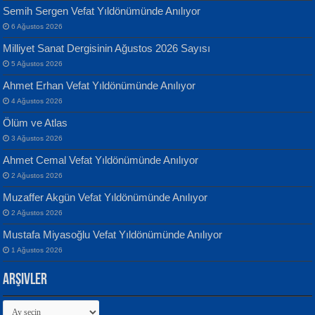
Semih Sergen Vefat Yıldönümünde Anılıyor
6 Ağustos 2026
Milliyet Sanat Dergisinin Ağustos 2026 Sayısı
Banu Sancak
ATİLLA ÖZEN
5 Ağustos 2026
Defterimden İçeri...
Sultan Olmadan Önce Eyüp...
Ahmet Erhan Vefat Yıldönümünde Anılıyor
4 Ağustos 2026
Ölüm ve Atlas
3 Ağustos 2026
Ahmet Cemal Vefat Yıldönümünde Anılıyor
2 Ağustos 2026
İsmail Aydos
EKREM KARABABA
Muzaffer Akgün Vefat Yıldönümünde Anılıyor
İnkisar...
Yaralı Şiir...
2 Ağustos 2026
Mustafa Miyasoğlu Vefat Yıldönümünde Anılıyor
1 Ağustos 2026
Arşivler
Arşivler