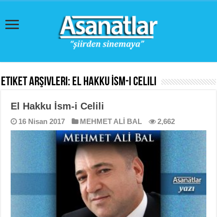
Etiket Arşivleri:
El Hakku İsm-i Celili
El Hakku İsm-i Celili
16 Nisan 2017
MEHMET ALİ BAL
2,662