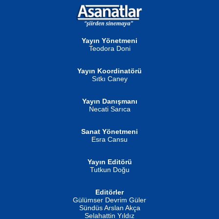
NURAN KÖSE BAYDAR
Neva Selçuk
Gün Güzeli...
Ben Deniz Değilim ki...
Yayın Yönetmeni
Teodora Doni
Yayın Koordinatörü
Sıtkı Caney
Yayın Danışmanı
MUSTAFA ORAL
Ahmet Aydın
Necati Sarıca
Şiir, Siyaseti Kaldırmıyor Tanpınar...
Helin...
Sanat Yönetmeni
Esra Cansu
Yayın Editörü
Tutkun Doğu
Editörler
İSMAİL OKUTAN
Gülümser Devrim Güler
Fatma Camcı
Erkeklerin Kahrolması Ne Demektir
Sündüs Arslan Akça
Evvel Zaman Tanrıçası...
Biliyor musunuz? ...
Selahattin Yıldız