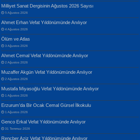
MUSTAFA KELOĞLU
Milliyet Sanat Dergisinin Ağustos 2026 Sayısı
Geceye Söylenen...
Yarına İz Bırakmak...
5 Ağustos 2026
Ahmet Erhan Vefat Yıldönümünde Anılıyor
4 Ağustos 2026
Ölüm ve Atlas
3 Ağustos 2026
Ahmet Cemal Vefat Yıldönümünde Anılıyor
Banu Sancak
ATİLLA ÖZEN
2 Ağustos 2026
Defterimden İçeri...
Sultan Olmadan Önce Eyüp...
Muzaffer Akgün Vefat Yıldönümünde Anılıyor
2 Ağustos 2026
Mustafa Miyasoğlu Vefat Yıldönümünde Anılıyor
1 Ağustos 2026
Erzurum’da Bir Ocak Cemal Gürsel İlkokulu
1 Ağustos 2026
İsmail Aydos
EKREM KARABABA
Genco Erkal Vefat Yıldönümünde Anılıyor
İnkisar...
Yaralı Şiir...
31 Temmuz 2026
Rençber Aziz Vefat Yıldönümünde Anılıyor