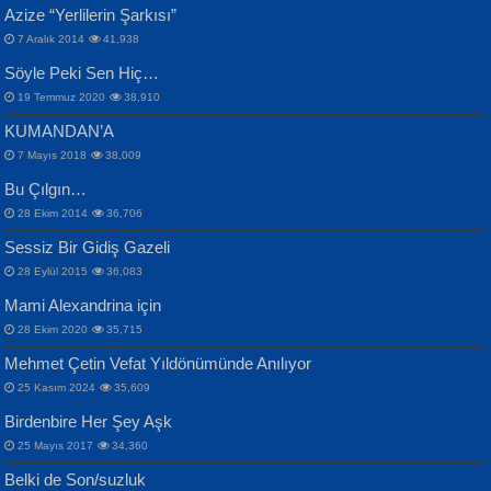
Azize “Yerlilerin Şarkısı”
Otuz Beş Yaş Şiiri...
VAHDETTİN YİĞİTCAN
Bülent Sağlam
7 Aralık 2014
41,938
Samimiyet Nedir?...
Mescid-i Aksâ Üstüne Ay!...
Söyle Peki Sen Hiç…
19 Temmuz 2020
38,910
KUMANDAN’A
7 Mayıs 2018
38,009
Bu Çılgın…
ERDEM BAYAZIT
28 Ekim 2014
36,706
Sana, Bana, Vatanıma, Ülkemin
İPEK ACAR SERT
Selahattin Yıldız
Sessiz Bir Gidiş Gazeli
İnsanlarına Dair...
Gazze’nin Şecaati, Ümmetin İmtihanı...
İdrakimle Üşürken...
28 Eylül 2015
36,083
Mami Alexandrina için
28 Ekim 2020
35,715
Mehmet Çetin Vefat Yıldönümünde Anılıyor
25 Kasım 2024
35,609
Birdenbire Her Şey Aşk
NAZIM HİKMET RAN
MAHMUT GÜRBÜZ
Songül Özel
25 Mayıs 2017
34,360
Bir Cezaevinde, Tecritteki Adamın
İbrahim Olmak ve Bitirebilmek...
Mahzen...
Mektupları...
Belki de Son/suzluk