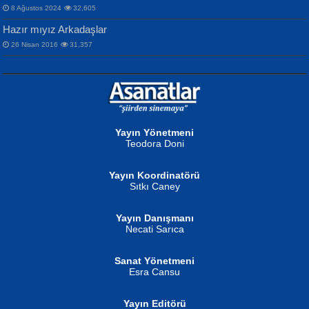
8 Ağustos 2024
32,605
Hazır mıyız Arkadaşlar
26 Nisan 2016
31,357
NURAN KÖSE BAYDAR
Neva Selçuk
Gün Güzeli...
Ben Deniz Değilim ki...
Yayın Yönetmeni
Teodora Doni
Yayın Koordinatörü
Sıtkı Caney
Yayın Danışmanı
MUSTAFA ORAL
Ahmet Aydın
Necati Sarıca
Şiir, Siyaseti Kaldırmıyor Tanpınar...
Helin...
Sanat Yönetmeni
Esra Cansu
Yayın Editörü