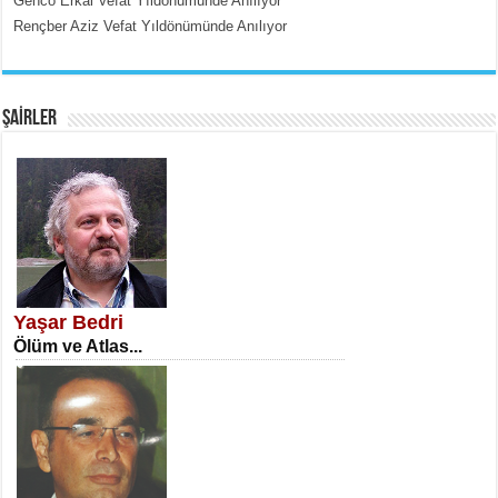
Genco Erkal Vefat Yıldönümünde Anılıyor
Rençber Aziz Vefat Yıldönümünde Anılıyor
EMİNE CUMA
Fanatizm Çıkmazı...
ŞAİRLER
SATILMIŞ ÜMİT ÇETİNKAYA
Erkenlik...
Yaşar Bedri
Ölüm ve Atlas...
NECLA DİLEK ARSLAN