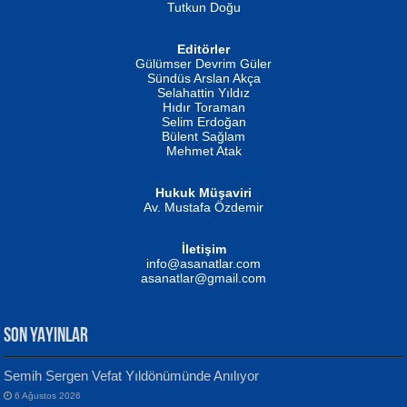
Tutkun Doğu
Editörler
İSMAİL OKUTAN
Gülümser Devrim Güler
Fatma Camcı
Erkeklerin Kahrolması Ne Demektir
Sündüs Arslan Akça
Evvel Zaman Tanrıçası...
Biliyor musunuz? ...
Selahattin Yıldız
Hıdır Toraman
Selim Erdoğan
Bülent Sağlam
Mehmet Atak
Hukuk Müşaviri
Av. Mustafa Özdemir
Mustafa Oral
NUHAN NEBİ ÇAM
İletişim
Yağmur Mangası...
Kaptan...
info@asanatlar.com
asanatlar@gmail.com
SON YAYINLAR
Semih Sergen Vefat Yıldönümünde Anılıyor
6 Ağustos 2026
Yılmaz Ekinci