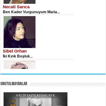
Öğretmenler Günü Mahkemesi...
Necati Sarıca
Ben Kader Vurgunuyum Maria...
İSA KARATEPE
Ekranlar Arasında Kaybolan İnsan...
Sibel Orhan
İki Kırık Boşluk...
UNUTULMAYANLAR
AHMET URFALI
Ömer Lütfi Mete’nin “Gülce” Şiirini
Tahlil Denemesi...
Meral Yağmur
Eski Bir Şiir...