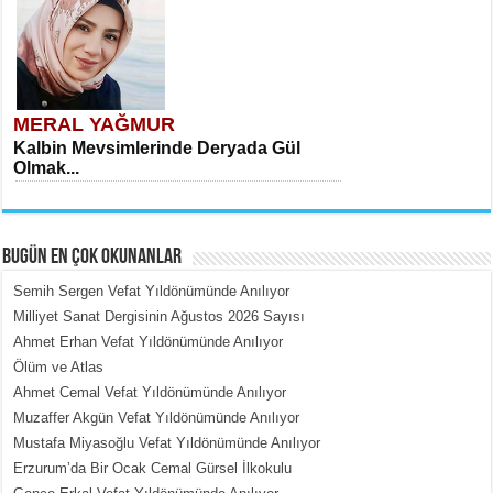
MERAL YAĞMUR
Kalbin Mevsimlerinde Deryada Gül
Olmak...
BUGÜN EN ÇOK OKUNANLAR
Semih Sergen Vefat Yıldönümünde Anılıyor
Milliyet Sanat Dergisinin Ağustos 2026 Sayısı
Ahmet Erhan Vefat Yıldönümünde Anılıyor
MEHMET ÇOBAN
Ölüm ve Atlas
İçerdeki Put Dışardaki Maskeler...
Ahmet Cemal Vefat Yıldönümünde Anılıyor
Muzaffer Akgün Vefat Yıldönümünde Anılıyor
Mustafa Miyasoğlu Vefat Yıldönümünde Anılıyor
Erzurum’da Bir Ocak Cemal Gürsel İlkokulu