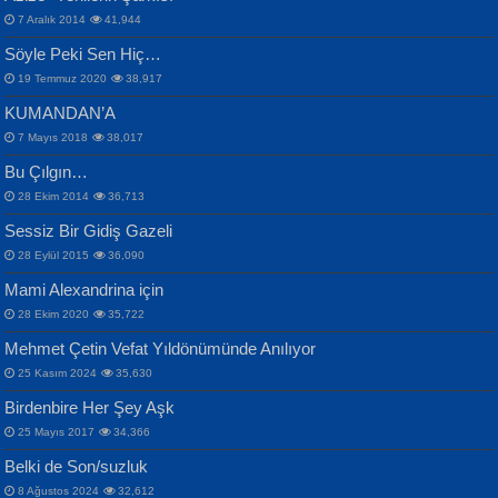
Otuz Beş Yaş Şiiri...
VAHDETTİN YİĞİTCAN
Bülent Sağlam
7 Aralık 2014
41,944
Samimiyet Nedir?...
Mescid-i Aksâ Üstüne Ay!...
Söyle Peki Sen Hiç…
19 Temmuz 2020
38,917
KUMANDAN’A
7 Mayıs 2018
38,017
Bu Çılgın…
ERDEM BAYAZIT
28 Ekim 2014
36,713
Sana, Bana, Vatanıma, Ülkemin
İPEK ACAR SERT
Selahattin Yıldız
Sessiz Bir Gidiş Gazeli
İnsanlarına Dair...
Gazze’nin Şecaati, Ümmetin İmtihanı...
İdrakimle Üşürken...
28 Eylül 2015
36,090
Mami Alexandrina için
28 Ekim 2020
35,722
Mehmet Çetin Vefat Yıldönümünde Anılıyor
25 Kasım 2024
35,630
Birdenbire Her Şey Aşk
NAZIM HİKMET RAN
MAHMUT GÜRBÜZ
Songül Özel
25 Mayıs 2017
34,366
Bir Cezaevinde, Tecritteki Adamın
İbrahim Olmak ve Bitirebilmek...
Mahzen...
Mektupları...
Belki de Son/suzluk
8 Ağustos 2024
32,612