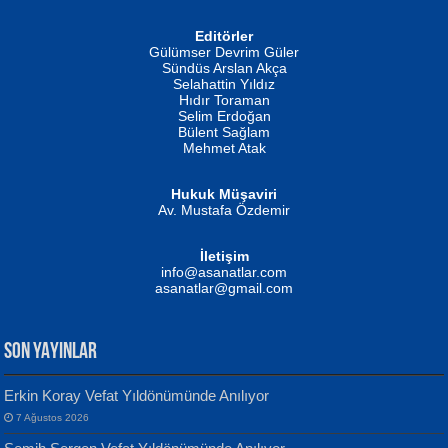
Editörler
İSMAİL OKUTAN
Gülümser Devrim Güler
Fatma Camcı
Erkeklerin Kahrolması Ne Demektir
Sündüs Arslan Akça
Evvel Zaman Tanrıçası...
Biliyor musunuz? ...
Selahattin Yıldız
Hıdır Toraman
Selim Erdoğan
Bülent Sağlam
Mehmet Atak
Hukuk Müşaviri
Av. Mustafa Özdemir
Mustafa Oral
NUHAN NEBİ ÇAM
İletişim
Yağmur Mangası...
Kaptan...
info@asanatlar.com
asanatlar@gmail.com
SON YAYINLAR
Erkin Koray Vefat Yıldönümünde Anılıyor
7 Ağustos 2026
Yılmaz Ekinci
MUSTAFA KELOĞLU