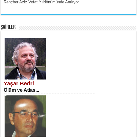
Rençber Aziz Vefat Yıldönümünde Anılıyor
EMİNE CUMA
Fanatizm Çıkmazı...
ŞAİRLER
SATILMIŞ ÜMİT ÇETİNKAYA
Erkenlik...
Yaşar Bedri
Ölüm ve Atlas...
NECLA DİLEK ARSLAN
Öğretmenler Günü Mahkemesi...