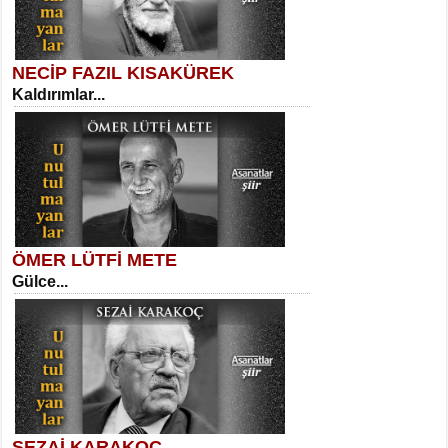
NECİP FAZIL KISAKÜREK
Kaldırımlar...
SELAHATTİN YILDIZ
İnsanın Zindanı...
Kadir Ünal
Ayağıma Dolanan Yokuş...
ÖMER LÜTFİ METE
Gülce...
MEHMET TAŞTAN
Vagon’da Bir Şairle...
Mehmet Çoban
Elmira...
SEZAİ KARAKOÇ