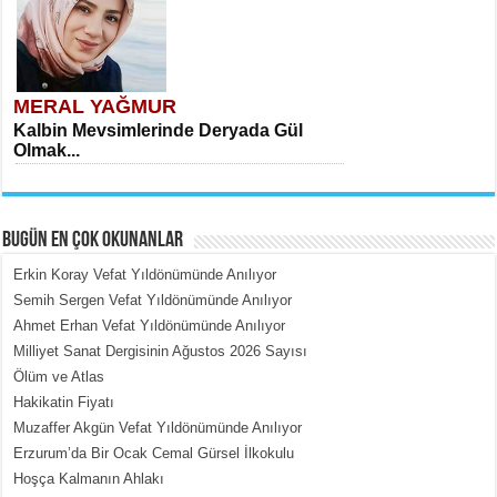
MERAL YAĞMUR
Kalbin Mevsimlerinde Deryada Gül
Olmak...
BUGÜN EN ÇOK OKUNANLAR
Erkin Koray Vefat Yıldönümünde Anılıyor
Semih Sergen Vefat Yıldönümünde Anılıyor
Ahmet Erhan Vefat Yıldönümünde Anılıyor
MEHMET ÇOBAN
Milliyet Sanat Dergisinin Ağustos 2026 Sayısı
İçerdeki Put Dışardaki Maskeler...
Ölüm ve Atlas
Hakikatin Fiyatı
Muzaffer Akgün Vefat Yıldönümünde Anılıyor
Erzurum’da Bir Ocak Cemal Gürsel İlkokulu
Hoşça Kalmanın Ahlakı