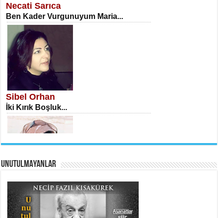
Necati Sarıca
Ben Kader Vurgunuyum Maria...
İSA KARATEPE
Ekranlar Arasında Kaybolan İnsan...
Sibel Orhan
İki Kırık Boşluk...
UNUTULMAYANLAR
AHMET URFALI
Ömer Lütfi Mete’nin “Gülce” Şiirini
Tahlil Denemesi...
Meral Yağmur
Eski Bir Şiir...