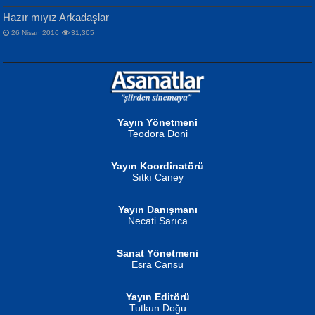
Hazır mıyız Arkadaşlar
26 Nisan 2016
31,365
NURAN KÖSE BAYDAR
Neva Selçuk
Gün Güzeli...
Ben Deniz Değilim ki...
Yayın Yönetmeni
Teodora Doni
Yayın Koordinatörü
Sıtkı Caney
Yayın Danışmanı
MUSTAFA ORAL
Ahmet Aydın
Necati Sarıca
Şiir, Siyaseti Kaldırmıyor Tanpınar...
Helin...
Sanat Yönetmeni
Esra Cansu
Yayın Editörü
Tutkun Doğu