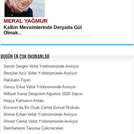
MERAL YAĞMUR
Kalbin Mevsimlerinde Deryada Gül
Olmak...
BUGÜN EN ÇOK OKUNANLAR
Semih Sergen Vefat Yıldönümünde Anılıyor
Rençber Aziz Vefat Yıldönümünde Anılıyor
Hakikatin Fiyatı
MEHMET ÇOBAN
Genco Erkal Vefat Yıldönümünde Anılıyor
İçerdeki Put Dışardaki Maskeler...
Milliyet Sanat Dergisinin Ağustos 2026 Sayısı
Hoşça Kalmanın Ahlakı
Erzurum’da Bir Ocak Cemal Gürsel İlkokulu
Ahmet Erhan Vefat Yıldönümünde Anılıyor
Ahmet Cemal Vefat Yıldönümünde Anılıyor
Demhanenin Tarumar Çekmeceleri