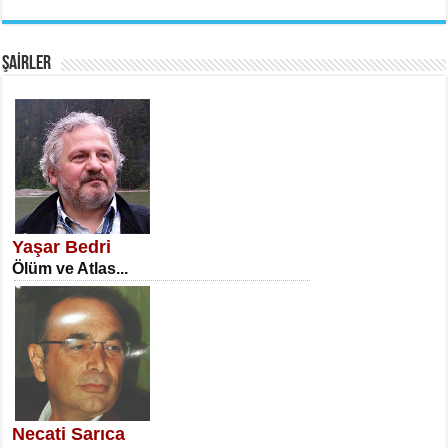
EMİNE CUMA
Fanatizm Çıkmazı...
ŞAİRLER
SATILMIŞ ÜMİT ÇETİNKAYA
Erkenlik...
Yaşar Bedri
Ölüm ve Atlas...
NECLA DİLEK ARSLAN
Öğretmenler Günü Mahkemesi...
Necati Sarıca