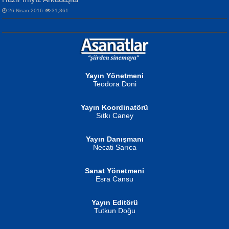
26 Nisan 2016
31,361
NURAN KÖSE BAYDAR
Neva Selçuk
Gün Güzeli...
Ben Deniz Değilim ki...
Yayın Yönetmeni
Teodora Doni
Yayın Koordinatörü
Sıtkı Caney
Yayın Danışmanı
MUSTAFA ORAL
Ahmet Aydın
Necati Sarıca
Şiir, Siyaseti Kaldırmıyor Tanpınar...
Helin...
Sanat Yönetmeni
Esra Cansu
Yayın Editörü
Tutkun Doğu