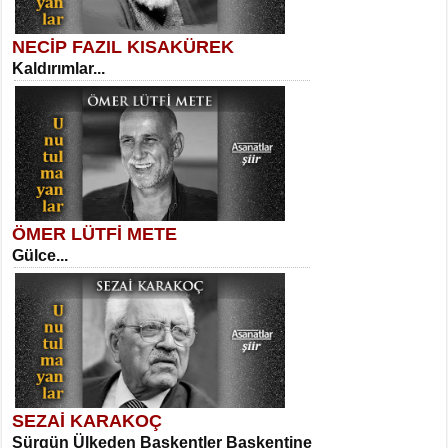
NECİP FAZIL KISAKÜREK
Kaldırımlar...
SELAHATTİN YILDIZ
İnsanın Zindanı...
Kadir Ünal
Ayağıma Dolanan Yokuş...
ÖMER LÜTFİ METE
Gülce...
MEHMET TAŞTAN
Vagon’da Bir Şairle...
Mehmet Çoban
Elmira...
SEZAİ KARAKOÇ
Sürgün Ülkeden Başkentler Başkentine
SITKI CANEY