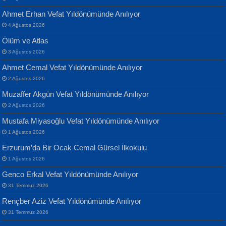
Ahmet Erhan Vefat Yıldönümünde Anılıyor
4 Ağustos 2026
Ölüm ve Atlas
3 Ağustos 2026
Ahmet Cemal Vefat Yıldönümünde Anılıyor
Banu Sancak
ATİLLA ÖZEN
2 Ağustos 2026
Defterimden İçeri...
Sultan Olmadan Önce Eyüp...
Muzaffer Akgün Vefat Yıldönümünde Anılıyor
2 Ağustos 2026
Mustafa Miyasoğlu Vefat Yıldönümünde Anılıyor
1 Ağustos 2026
Erzurum’da Bir Ocak Cemal Gürsel İlkokulu
1 Ağustos 2026
İsmail Aydos
EKREM KARABABA
Genco Erkal Vefat Yıldönümünde Anılıyor
İnkisar...
Yaralı Şiir...
31 Temmuz 2026
Rençber Aziz Vefat Yıldönümünde Anılıyor
31 Temmuz 2026