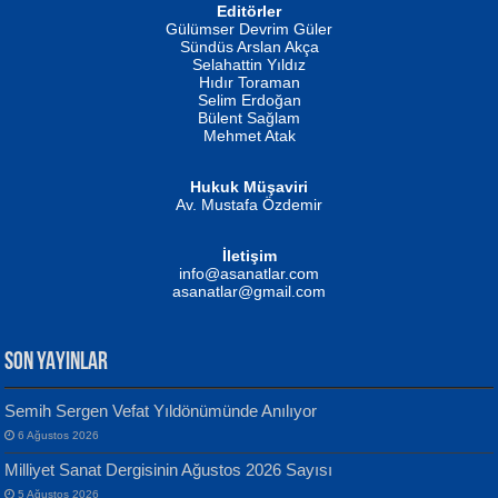
Editörler
İSMAİL OKUTAN
Gülümser Devrim Güler
Fatma Camcı
Erkeklerin Kahrolması Ne Demektir
Sündüs Arslan Akça
Evvel Zaman Tanrıçası...
Biliyor musunuz? ...
Selahattin Yıldız
Hıdır Toraman
Selim Erdoğan
Bülent Sağlam
Mehmet Atak
Hukuk Müşaviri
Av. Mustafa Özdemir
Mustafa Oral
NUHAN NEBİ ÇAM
İletişim
Yağmur Mangası...
Kaptan...
info@asanatlar.com
asanatlar@gmail.com
SON YAYINLAR
Semih Sergen Vefat Yıldönümünde Anılıyor
6 Ağustos 2026
Yılmaz Ekinci
MUSTAFA KELOĞLU
Milliyet Sanat Dergisinin Ağustos 2026 Sayısı
Geceye Söylenen...
Yarına İz Bırakmak...
5 Ağustos 2026