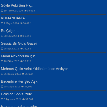
Samimiyet Nedir?...
Mescid-i Aksâ Üstüne Ay!...
Söyle Peki Sen Hiç…
19 Temmuz 2020
38,913
KUMANDAN’A
7 Mayıs 2018
38,012
Bu Çılgın…
ERDEM BAYAZIT
28 Ekim 2014
36,710
Sana, Bana, Vatanıma, Ülkemin
İPEK ACAR SERT
Selahattin Yıldız
Sessiz Bir Gidiş Gazeli
İnsanlarına Dair...
Gazze’nin Şecaati, Ümmetin İmtihanı...
İdrakimle Üşürken...
28 Eylül 2015
36,086
Mami Alexandrina için
28 Ekim 2020
35,718
Mehmet Çetin Vefat Yıldönümünde Anılıyor
25 Kasım 2024
35,622
Birdenbire Her Şey Aşk
NAZIM HİKMET RAN
MAHMUT GÜRBÜZ
Songül Özel
25 Mayıs 2017
34,362
Bir Cezaevinde, Tecritteki Adamın
İbrahim Olmak ve Bitirebilmek...
Mahzen...
Mektupları...
Belki de Son/suzluk
8 Ağustos 2024
32,609
Hazır mıyız Arkadaşlar