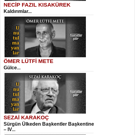
NECİP FAZIL KISAKÜREK
Kaldırımlar...
SELAHATTİN YILDIZ
İnsanın Zindanı...
Kadir Ünal
Ayağıma Dolanan Yokuş...
ÖMER LÜTFİ METE
Gülce...
MEHMET TAŞTAN
Vagon’da Bir Şairle...
Mehmet Çoban
Elmira...
SEZAİ KARAKOÇ
Sürgün Ülkeden Başkentler Başkentine
SITKI CANEY
– IV...
Oruçla Devrim ve Özgürlüğe…...
Suavi Kemal Yazgıç