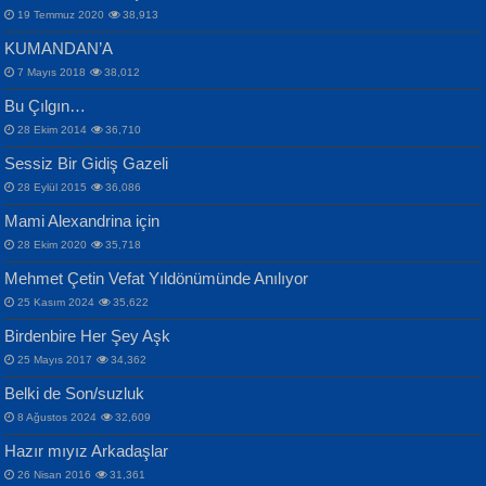
19 Temmuz 2020
38,913
KUMANDAN’A
7 Mayıs 2018
38,012
Bu Çılgın…
ERDEM BAYAZIT
28 Ekim 2014
36,710
Sana, Bana, Vatanıma, Ülkemin
İPEK ACAR SERT
Selahattin Yıldız
Sessiz Bir Gidiş Gazeli
İnsanlarına Dair...
Gazze’nin Şecaati, Ümmetin İmtihanı...
İdrakimle Üşürken...
28 Eylül 2015
36,086
Mami Alexandrina için
28 Ekim 2020
35,718
Mehmet Çetin Vefat Yıldönümünde Anılıyor
25 Kasım 2024
35,622
Birdenbire Her Şey Aşk
NAZIM HİKMET RAN
MAHMUT GÜRBÜZ
Songül Özel
25 Mayıs 2017
34,362
Bir Cezaevinde, Tecritteki Adamın
İbrahim Olmak ve Bitirebilmek...
Mahzen...
Mektupları...
Belki de Son/suzluk
8 Ağustos 2024
32,609
Hazır mıyız Arkadaşlar
26 Nisan 2016
31,361