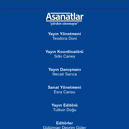
NURAN KÖSE BAYDAR
Neva Selçuk
Gün Güzeli...
Ben Deniz Değilim ki...
Yayın Yönetmeni
Teodora Doni
Yayın Koordinatörü
Sıtkı Caney
Yayın Danışmanı
MUSTAFA ORAL
Ahmet Aydın
Necati Sarıca
Şiir, Siyaseti Kaldırmıyor Tanpınar...
Helin...
Sanat Yönetmeni
Esra Cansu
Yayın Editörü
Tutkun Doğu
Editörler
İSMAİL OKUTAN
Gülümser Devrim Güler
Fatma Camcı