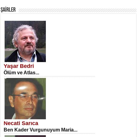
Fanatizm Çıkmazı...
ŞAİRLER
SATILMIŞ ÜMİT ÇETİNKAYA
Erkenlik...
Yaşar Bedri
Ölüm ve Atlas...
NECLA DİLEK ARSLAN
Öğretmenler Günü Mahkemesi...
Necati Sarıca
Ben Kader Vurgunuyum Maria...