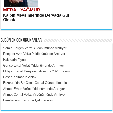
MERAL YAĞMUR
Kalbin Mevsimlerinde Deryada Gül
Olmak...
BUGÜN EN ÇOK OKUNANLAR
Semih Sergen Vefat Yıldönümünde Anılıyor
Rençber Aziz Vefat Yıldönümünde Anılıyor
Hakikatin Fiyatı
MEHMET ÇOBAN
Genco Erkal Vefat Yıldönümünde Anılıyor
İçerdeki Put Dışardaki Maskeler...
Milliyet Sanat Dergisinin Ağustos 2026 Sayısı
Hoşça Kalmanın Ahlakı
Erzurum’da Bir Ocak Cemal Gürsel İlkokulu
Ahmet Erhan Vefat Yıldönümünde Anılıyor
Ahmet Cemal Vefat Yıldönümünde Anılıyor
Demhanenin Tarumar Çekmeceleri
EMİNE CUMA