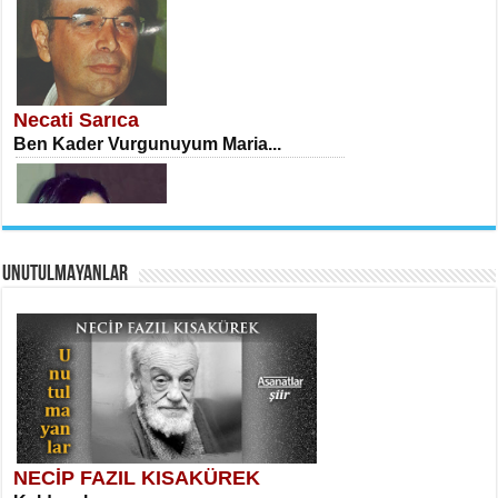
İSA KARATEPE
Ekranlar Arasında Kaybolan İnsan...
Necati Sarıca
Ben Kader Vurgunuyum Maria...
UNUTULMAYANLAR
AHMET URFALI
Ömer Lütfi Mete’nin “Gülce” Şiirini
Tahlil Denemesi...
Sibel Orhan
İki Kırık Boşluk...
NECİP FAZIL KISAKÜREK