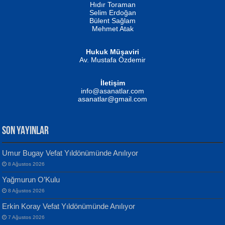
Hıdır Toraman
Selim Erdoğan
Bülent Sağlam
Mehmet Atak
Hukuk Müşaviri
Av. Mustafa Özdemir
Mustafa Oral
NUHAN NEBİ ÇAM
İletişim
Yağmur Mangası...
Kaptan...
info@asanatlar.com
asanatlar@gmail.com
SON YAYINLAR
Umur Bugay Vefat Yıldönümünde Anılıyor
8 Ağustos 2026
Yılmaz Ekinci
MUSTAFA KELOĞLU
Yağmurun O’Kulu
Geceye Söylenen...
Yarına İz Bırakmak...
8 Ağustos 2026
Erkin Koray Vefat Yıldönümünde Anılıyor
7 Ağustos 2026