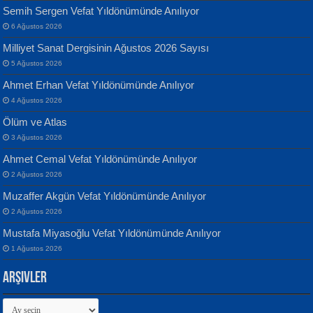
Semih Sergen Vefat Yıldönümünde Anılıyor
6 Ağustos 2026
Milliyet Sanat Dergisinin Ağustos 2026 Sayısı
Banu Sancak
ATİLLA ÖZEN
5 Ağustos 2026
Defterimden İçeri...
Sultan Olmadan Önce Eyüp...
Ahmet Erhan Vefat Yıldönümünde Anılıyor
4 Ağustos 2026
Ölüm ve Atlas
3 Ağustos 2026
Ahmet Cemal Vefat Yıldönümünde Anılıyor
2 Ağustos 2026
İsmail Aydos
EKREM KARABABA
Muzaffer Akgün Vefat Yıldönümünde Anılıyor
İnkisar...
Yaralı Şiir...
2 Ağustos 2026
Mustafa Miyasoğlu Vefat Yıldönümünde Anılıyor
1 Ağustos 2026
Arşivler
Arşivler