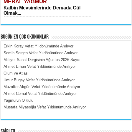
MERAL YAĞMUR
Kalbin Mevsimlerinde Deryada Gül
Olmak...
BUGÜN EN ÇOK OKUNANLAR
Erkin Koray Vefat Yıldönümünde Anılıyor
Semih Sergen Vefat Yıldönümünde Anılıyor
Milliyet Sanat Dergisinin Ağustos 2026 Sayısı
MEHMET ÇOBAN
Ahmet Erhan Vefat Yıldönümünde Anılıyor
İçerdeki Put Dışardaki Maskeler...
Ölüm ve Atlas
Umur Bugay Vefat Yıldönümünde Anılıyor
Muzaffer Akgün Vefat Yıldönümünde Anılıyor
Ahmet Cemal Vefat Yıldönümünde Anılıyor
Yağmurun O’Kulu
Mustafa Miyasoğlu Vefat Yıldönümünde Anılıyor
EMİNE CUMA
Fanatizm Çıkmazı...
ŞAİRLER