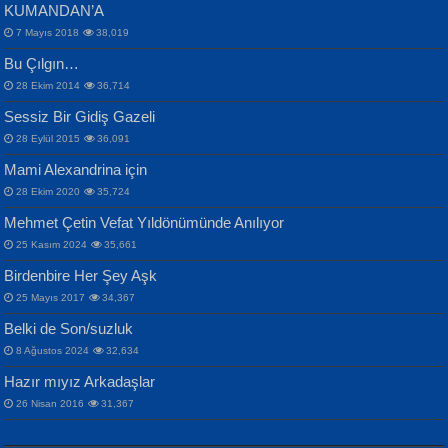
KUMANDAN’A
7 Mayıs 2018
38,019
Bu Çılgın…
ERDEM BAYAZIT
28 Ekim 2014
36,714
Sana, Bana, Vatanıma, Ülkemin
İPEK ACAR SERT
Selahattin Yıldız
Sessiz Bir Gidiş Gazeli
İnsanlarına Dair...
Gazze’nin Şecaati, Ümmetin İmtihanı...
İdrakimle Üşürken...
28 Eylül 2015
36,091
Mami Alexandrina için
28 Ekim 2020
35,724
Mehmet Çetin Vefat Yıldönümünde Anılıyor
25 Kasım 2024
35,661
Birdenbire Her Şey Aşk
NAZIM HİKMET RAN
MAHMUT GÜRBÜZ
Songül Özel
25 Mayıs 2017
34,367
Bir Cezaevinde, Tecritteki Adamın
İbrahim Olmak ve Bitirebilmek...
Mahzen...
Mektupları...
Belki de Son/suzluk
8 Ağustos 2024
32,634
Hazır mıyız Arkadaşlar
26 Nisan 2016
31,367