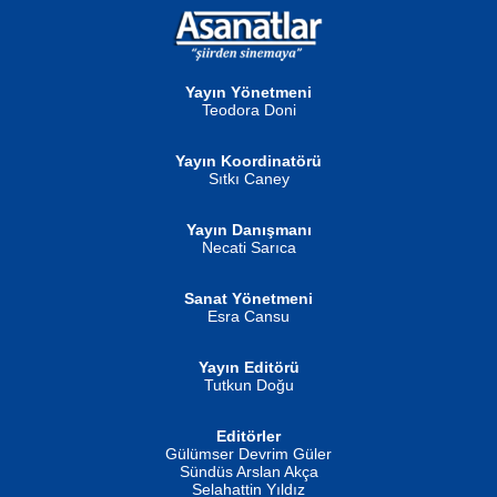
NURAN KÖSE BAYDAR
Neva Selçuk
Gün Güzeli...
Ben Deniz Değilim ki...
Yayın Yönetmeni
Teodora Doni
Yayın Koordinatörü
Sıtkı Caney
Yayın Danışmanı
MUSTAFA ORAL
Ahmet Aydın
Necati Sarıca
Şiir, Siyaseti Kaldırmıyor Tanpınar...
Helin...
Sanat Yönetmeni
Esra Cansu
Yayın Editörü
Tutkun Doğu
Editörler
İSMAİL OKUTAN
Gülümser Devrim Güler
Fatma Camcı
Erkeklerin Kahrolması Ne Demektir
Sündüs Arslan Akça
Evvel Zaman Tanrıçası...
Biliyor musunuz? ...
Selahattin Yıldız