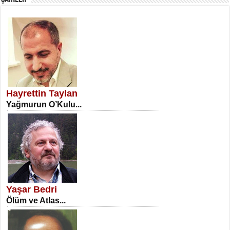
SATILMIŞ ÜMİT ÇETİNKAYA
Erkenlik...
Hayrettin Taylan
Yağmurun O’Kulu...
NECLA DİLEK ARSLAN
Öğretmenler Günü Mahkemesi...
Yaşar Bedri
Ölüm ve Atlas...