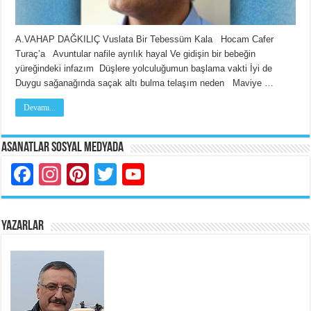
A.VAHAP DAĞKILIÇ Vuslata Bir Tebessüm Kala Hocam Cafer
Turaç’a Avuntular nafile ayrılık hayal Ve gidişin bir bebeğin
yüreğindeki infazım Düşlere yolculuğumun başlama vakti İyi de
Duygu sağanağında saçak altı bulma telaşım neden Maviye …
Devamı...
Asanatlar Sosyal Medyada
Facebook
Instagram
Pinterest
Twitter
YouTube
YAZARLAR