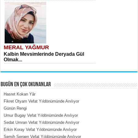
MERAL YAĞMUR
Kalbin Mevsimlerinde Deryada Gül
Olmak...
BUGÜN EN ÇOK OKUNANLAR
Hasret Kokan Yâr
Fikret Otyam Vefat Yıldönümünde Anılıyor
Günün Rengi
MEHMET ÇOBAN
Umur Bugay Vefat Yıldönümünde Anılıyor
İçerdeki Put Dışardaki Maskeler...
Sedat Umran Vefat Yıldönümünde Anılıyor
Erkin Koray Vefat Yıldönümünde Anılıyor
Semih Sergen Vefat Yıldönümünde Anılıyor