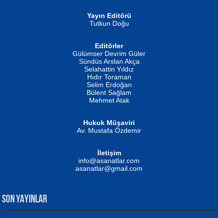
Yayın Editörü
Tutkun Doğu
Editörler
İSMAİL OKUTAN
Gülümser Devrim Güler
Fatma Camcı
Erkeklerin Kahrolması Ne Demektir
Sündüs Arslan Akça
Evvel Zaman Tanrıçası...
Biliyor musunuz? ...
Selahattin Yıldız
Hıdır Toraman
Selim Erdoğan
Bülent Sağlam
Mehmet Atak
Hukuk Müşaviri
Av. Mustafa Özdemir
Mustafa Oral
NUHAN NEBİ ÇAM
İletişim
Yağmur Mangası...
Kaptan...
info@asanatlar.com
asanatlar@gmail.com
SON YAYINLAR