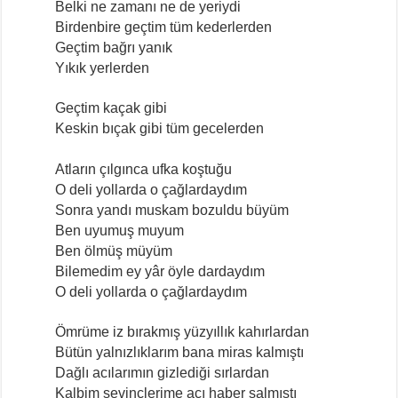
Belki ne zamanı ne de yeriydi
Birdenbire geçtim tüm kederlerden
Geçtim bağrı yanık
Yıkık yerlerden
Geçtim kaçak gibi
Keskin bıçak gibi tüm gecelerden
Atların çılgınca ufka koştuğu
O deli yollarda o çağlardaydım
Sonra yandı muskam bozuldu büyüm
Ben uyumuş muyum
Ben ölmüş müyüm
Bilemedim ey yâr öyle dardaydım
O deli yollarda o çağlardaydım
Ömrüme iz bırakmış yüzyıllık kahırlardan
Bütün yalnızlıklarım bana miras kalmıştı
Dağlı acılarımın gizlediği sırlardan
Kalbim sevinçlerime acı haber salmıştı