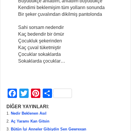
Büyüdükçe anladım, anladım büyüdükçe
Kendimi beklemişim tüm yolların sonunda
Bir şeker çuvalından dikilmiş pantolonda
Sahi sorsam nedendir
Kaç bedendir bir ömür
Çocukluk şekerinden
Kaç çuval tüketmiştir
Çocuklar sokaklarda
Sokaklarda çocuklar…
F
T
Pi
S
a
wi
nt
h
DİĞER YAYINLARI:
c
tt
er
ar
Nedir Beklenen Asıl
e
er
e
e
Aç Yaramı Kan Gitsin
b
st
Bütün İyi Anneler Gibiydin Sen Gewrexan