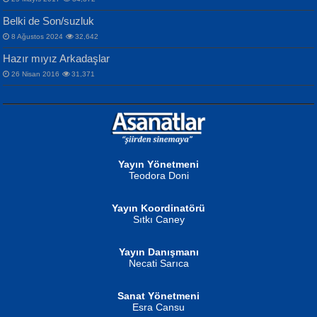
Songül Özel
Bir Cezaevinde, Tecritteki Adamın
İbrahim Olmak ve Bitirebilmek...
Mahzen...
Mektupları...
Belki de Son/suzluk
8 Ağustos 2024
32,642
Hazır mıyız Arkadaşlar
26 Nisan 2016
31,371
NURAN KÖSE BAYDAR
Neva Selçuk
Gün Güzeli...
Ben Deniz Değilim ki...
Yayın Yönetmeni
Teodora Doni
Yayın Koordinatörü
Sıtkı Caney
Yayın Danışmanı
MUSTAFA ORAL
Ahmet Aydın
Necati Sarıca
Şiir, Siyaseti Kaldırmıyor Tanpınar...
Helin...
Sanat Yönetmeni
Esra Cansu