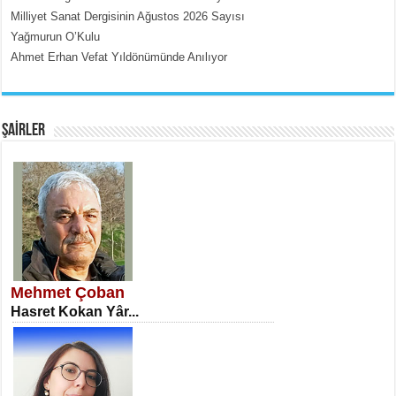
Milliyet Sanat Dergisinin Ağustos 2026 Sayısı
Yağmurun O’Kulu
Ahmet Erhan Vefat Yıldönümünde Anılıyor
EMİNE CUMA
Fanatizm Çıkmazı...
ŞAİRLER
SATILMIŞ ÜMİT ÇETİNKAYA
Erkenlik...
Mehmet Çoban
Hasret Kokan Yâr...