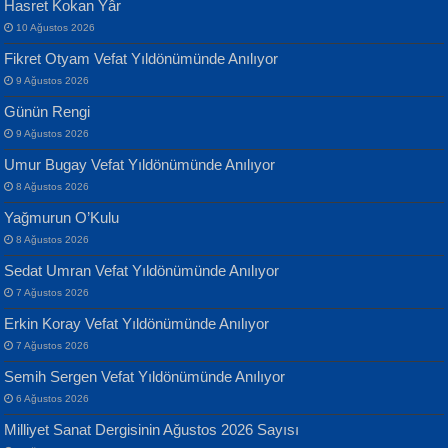
Hasret Kokan Yâr
10 Ağustos 2026
Yılmaz Ekinci
MUSTAFA KELOĞLU
Fikret Otyam Vefat Yıldönümünde Anılıyor
Geceye Söylenen...
Yarına İz Bırakmak...
9 Ağustos 2026
Günün Rengi
9 Ağustos 2026
Umur Bugay Vefat Yıldönümünde Anılıyor
8 Ağustos 2026
Yağmurun O’Kulu
Banu Sancak
ATİLLA ÖZEN
8 Ağustos 2026
Defterimden İçeri...
Sultan Olmadan Önce Eyüp...
Sedat Umran Vefat Yıldönümünde Anılıyor
7 Ağustos 2026
Erkin Koray Vefat Yıldönümünde Anılıyor
7 Ağustos 2026
Semih Sergen Vefat Yıldönümünde Anılıyor
6 Ağustos 2026
İsmail Aydos
EKREM KARABABA
Milliyet Sanat Dergisinin Ağustos 2026 Sayısı
İnkisar...
Yaralı Şiir...