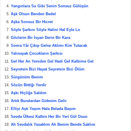
Yangınlara Su Gibi Senin Sonsuz Gülüşün
o
Aşk Olsun Benden Bedel
o
Aşka Sonsuz Bir Hicret
k
Söyle Şarkını Söyle Halini Hal Eyle Lo
Gözlerin Bir İsyan Derin Bir Kara
Sonra Yâr Çıkıp Gelse Aklımı Kim Tutacak
Yalınayak Çocukların Şarkısı
Gel Her An Yeniden Gel Hadi Gel Kalbime Gel
Seyretsin Bizi Hayat Seyretsin Bizi Ölüm
Sürgünüm Benim
Sözün Bittiği Yerdir
Aşkı Hiçliğe Saldım
Artık Buralardan Gidesim Gelir
Elliyi Aştı Yaşım Hala Belada Başım
Sevda Ülkesi Kalbin Her Bir Yeri Gül Osun
Ah Sevdalık Yasaklım Ah Benim Bende Saklım