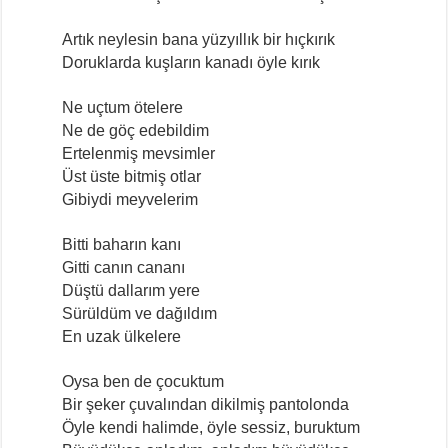
Artık neylesin bana yüzyıllık bir hıçkırık
Doruklarda kuşların kanadı öyle kırık
Ne uçtum ötelere
Ne de göç edebildim
Ertelenmiş mevsimler
Üst üste bitmiş otlar
Gibiydi meyvelerim
Bitti baharın kanı
Gitti canın cananı
Düştü dallarım yere
Sürüldüm ve dağıldım
En uzak ülkelere
Oysa ben de çocuktum
Bir şeker çuvalından dikilmiş pantolonda
Öyle kendi halimde, öyle sessiz, buruktum