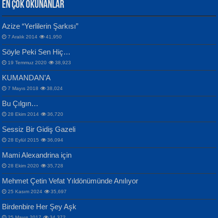
EN ÇOK OKUNANLAR
CAHİT SITKI TARANCI
Azize “Yerlilerin Şarkısı”
Otuz Beş Yaş Şiiri...
VAHDETTİN YİĞİTCAN
Bülent Sağlam
7 Aralık 2014
41,950
Samimiyet Nedir?...
Mescid-i Aksâ Üstüne Ay!...
Söyle Peki Sen Hiç…
19 Temmuz 2020
38,923
KUMANDAN’A
7 Mayıs 2018
38,024
Bu Çılgın…
ERDEM BAYAZIT
28 Ekim 2014
36,720
Sana, Bana, Vatanıma, Ülkemin
İPEK ACAR SERT
Selahattin Yıldız
Sessiz Bir Gidiş Gazeli
İnsanlarına Dair...
Gazze’nin Şecaati, Ümmetin İmtihanı...
İdrakimle Üşürken...
28 Eylül 2015
36,094
Mami Alexandrina için
28 Ekim 2020
35,728
Mehmet Çetin Vefat Yıldönümünde Anılıyor
25 Kasım 2024
35,697
Birdenbire Her Şey Aşk
NAZIM HİKMET RAN
MAHMUT GÜRBÜZ
25 Mayıs 2017
34,372