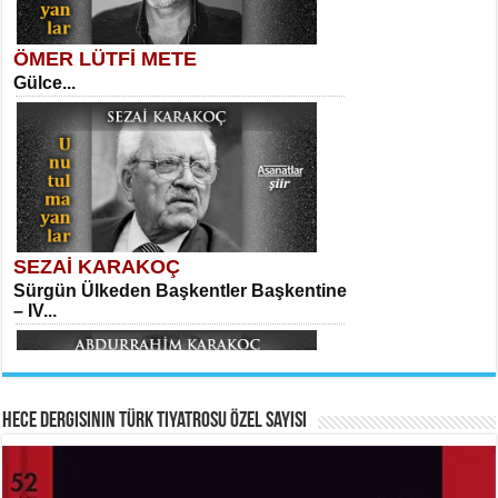
ÖMER LÜTFİ METE
Gülce...
MEHMET TAŞTAN
Vagon’da Bir Şairle...
Sibel Orhan
İki Kırık Boşluk...
SEZAİ KARAKOÇ
Sürgün Ülkeden Başkentler Başkentine
SITKI CANEY
– IV...
Oruçla Devrim ve Özgürlüğe…...
Meral Yağmur
Eski Bir Şiir...
Hece Dergisinin Türk Tiyatrosu Özel Sayısı
ABDURRAHİM KARAKOÇ