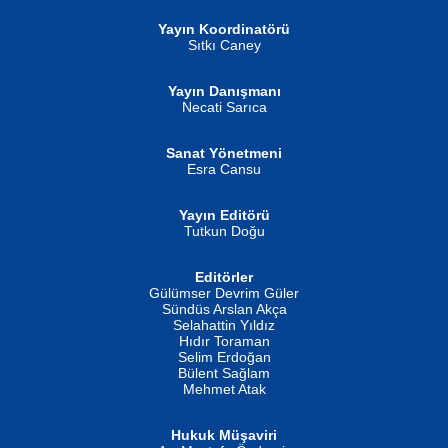
Yayın Koordinatörü
Sıtkı Caney
Yayın Danışmanı
MUSTAFA ORAL
Ahmet Aydın
Necati Sarıca
Şiir, Siyaseti Kaldırmıyor Tanpınar...
Helin...
Sanat Yönetmeni
Esra Cansu
Yayın Editörü
Tutkun Doğu
Editörler
İSMAİL OKUTAN
Gülümser Devrim Güler
Fatma Camcı
Erkeklerin Kahrolması Ne Demektir
Sündüs Arslan Akça
Evvel Zaman Tanrıçası...
Biliyor musunuz? ...
Selahattin Yıldız
Hıdır Toraman
Selim Erdoğan
Bülent Sağlam
Mehmet Atak
Hukuk Müşaviri