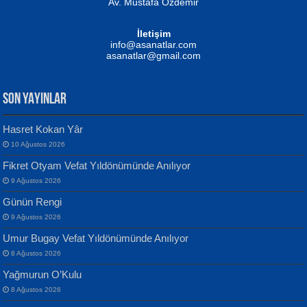
Av. Mustafa Özdemir
Mustafa Oral
NUHAN NEBİ ÇAM
İletişim
Yağmur Mangası...
Kaptan...
info@asanatlar.com
asanatlar@gmail.com
SON YAYINLAR
Hasret Kokan Yâr
10 Ağustos 2026
Yılmaz Ekinci
MUSTAFA KELOĞLU
Fikret Otyam Vefat Yıldönümünde Anılıyor
Geceye Söylenen...
Yarına İz Bırakmak...
9 Ağustos 2026
Günün Rengi
9 Ağustos 2026
Umur Bugay Vefat Yıldönümünde Anılıyor
8 Ağustos 2026
Yağmurun O’Kulu
Banu Sancak
ATİLLA ÖZEN
8 Ağustos 2026
Defterimden İçeri...
Sultan Olmadan Önce Eyüp...