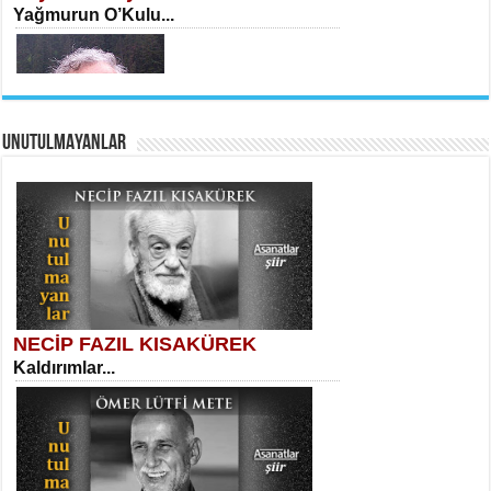
Yağmurun O’Kulu...
UNUTULMAYANLAR
AHMET URFALI
Ömer Lütfi Mete’nin “Gülce” Şiirini
Tahlil Denemesi...
Yaşar Bedri
Ölüm ve Atlas...
NECİP FAZIL KISAKÜREK
Kaldırımlar...
SELAHATTİN YILDIZ
İnsanın Zindanı...
Necati Sarıca
Ben Kader Vurgunuyum Maria...