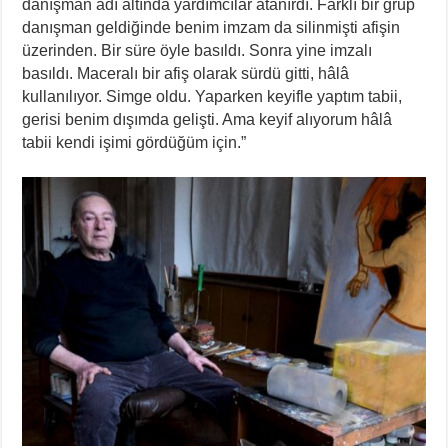
danışman adı altında yardımcılar atanırdı. Farklı bir grup
danışman geldiğinde benim imzam da silinmişti afişin
üzerinden. Bir süre öyle basıldı. Sonra yine imzalı
basıldı. Maceralı bir afiş olarak sürdü gitti, hâlâ
kullanılıyor. Simge oldu. Yaparken keyifle yaptım tabii,
gerisi benim dışımda gelişti. Ama keyif alıyorum hâlâ
tabii kendi işimi gördüğüm için.”