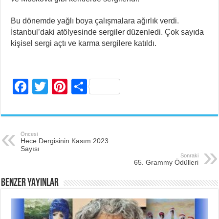
Bu dönemde yağlı boya çalışmalara ağırlık verdi.
İstanbul’daki atölyesinde sergiler düzenledi. Çok sayıda
kişisel sergi açtı ve karma sergilere katıldı.
F
T
Pi
S
a
wi
nt
h
c
tt
er
ar
e
er
e
e
Öncesi
Hece Dergisinin Kasım 2023
b
st
Sayısı
Sonraki
o
65. Grammy Ödülleri
o
BENZER YAYINLAR
k