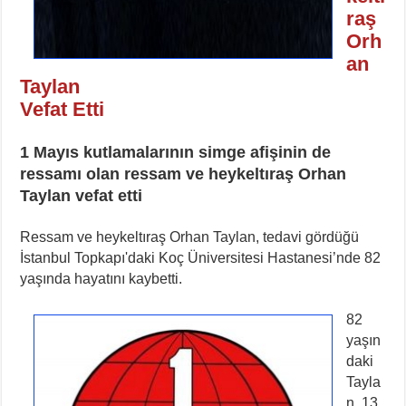
raş
Orh
an
Taylan
Vefat Etti
1 Mayıs kutlamalarının simge afişinin de
ressamı olan
ressam ve heykeltıraş Orhan
Taylan vefat etti
Ressam ve heykeltıraş Orhan Taylan, tedavi gördüğü
İstanbul Topkapı'daki Koç Üniversitesi Hastanesi’nde 82
yaşında hayatını kaybetti.
82
yaşın
daki
Tayla
n, 13