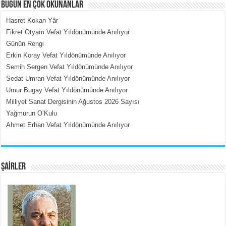
BUGÜN EN ÇOK OKUNANLAR
Hasret Kokan Yâr
Fikret Otyam Vefat Yıldönümünde Anılıyor
Günün Rengi
MEHMET ÇOBAN
Erkin Koray Vefat Yıldönümünde Anılıyor
İçerdeki Put Dışardaki Maskeler...
Semih Sergen Vefat Yıldönümünde Anılıyor
Sedat Umran Vefat Yıldönümünde Anılıyor
Umur Bugay Vefat Yıldönümünde Anılıyor
Milliyet Sanat Dergisinin Ağustos 2026 Sayısı
Yağmurun O’Kulu
Ahmet Erhan Vefat Yıldönümünde Anılıyor
EMİNE CUMA
Fanatizm Çıkmazı...
ŞAİRLER