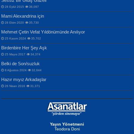
Sessiz Bir Gidiş Gazeli
İnsanlarına Dair...
Gazze’nin Şecaati, Ümmetin İmtihanı...
İdrakimle Üşürken...
28 Eylül 2015
36,097
Mami Alexandrina için
28 Ekim 2020
35,730
Mehmet Çetin Vefat Yıldönümünde Anılıyor
25 Kasım 2024
35,702
Birdenbire Her Şey Aşk
NAZIM HİKMET RAN
MAHMUT GÜRBÜZ
Songül Özel
25 Mayıs 2017
34,374
Bir Cezaevinde, Tecritteki Adamın
İbrahim Olmak ve Bitirebilmek...
Mahzen...
Mektupları...
Belki de Son/suzluk
8 Ağustos 2024
32,644
Hazır mıyız Arkadaşlar
26 Nisan 2016
31,371
NURAN KÖSE BAYDAR
Neva Selçuk
Gün Güzeli...
Ben Deniz Değilim ki...
Yayın Yönetmeni
Teodora Doni