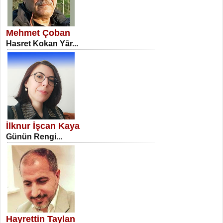
SATILMIŞ ÜMİT ÇETİNKAYA
Erkenlik...
Mehmet Çoban
Hasret Kokan Yâr...
NECLA DİLEK ARSLAN
Öğretmenler Günü Mahkemesi...
İlknur İşcan Kaya
Günün Rengi...
İSA KARATEPE
Ekranlar Arasında Kaybolan İnsan...
Hayrettin Taylan