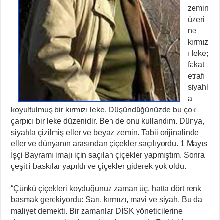
zemin
üzeri
ne
kırmız
ı leke;
fakat
etrafı
siyahl
a
koyultulmuş bir kırmızı leke. Düşündüğünüzde bu çok
çarpıcı bir leke düzenidir. Ben de onu kullandım. Dünya,
siyahla çizilmiş eller ve beyaz zemin. Tabii orijinalinde
eller ve dünyanın arasından çiçekler saçılıyordu. 1 Mayıs
İşçi Bayramı imajı için saçılan çiçekler yapmıştım. Sonra
çeşitli baskılar yapıldı ve çiçekler giderek yok oldu.
“Çünkü çiçekleri koyduğunuz zaman üç, hatta dört renk
basmak gerekiyordu: Sarı, kırmızı, mavi ve siyah. Bu da
maliyet demekti. Bir zamanlar DİSK yöneticilerine