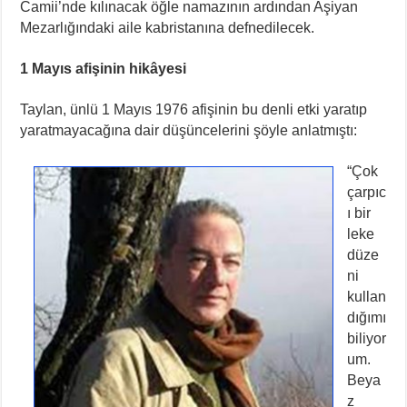
Camii’nde kılınacak öğle namazının ardından Aşiyan
Mezarlığındaki aile kabristanına defnedilecek.
1 Mayıs afişinin hikâyesi
Taylan, ünlü 1 Mayıs 1976 afişinin bu denli etki yaratıp
yaratmayacağına dair düşüncelerini şöyle anlatmıştı:
“Çok
çarpıc
ı bir
leke
düze
ni
kullan
dığımı
biliyor
um.
Beya
z