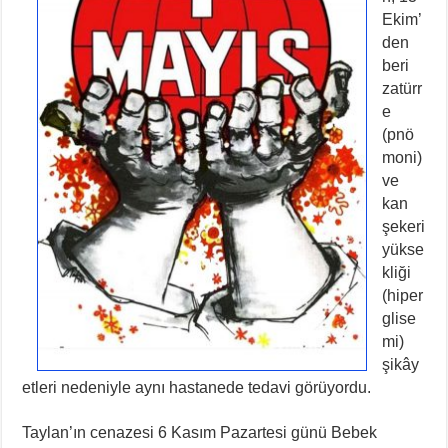
Ekim’
den
beri
zatürr
e
(pnö
moni)
ve
kan
şekeri
yükse
kliği
(hiper
glise
mi)
şikây
etleri nedeniyle aynı hastanede tedavi görüyordu.
Taylan’ın cenazesi 6 Kasım Pazartesi günü Bebek