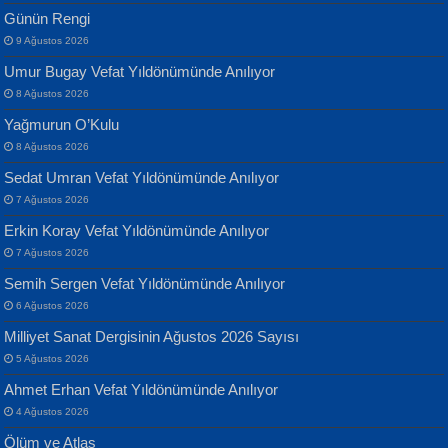
MUSTAFA KELOĞLU
Günün Rengi
Geceye Söylenen...
Yarına İz Bırakmak...
9 Ağustos 2026
Umur Bugay Vefat Yıldönümünde Anılıyor
8 Ağustos 2026
Yağmurun O’Kulu
8 Ağustos 2026
Sedat Umran Vefat Yıldönümünde Anılıyor
Banu Sancak
ATİLLA ÖZEN
7 Ağustos 2026
Defterimden İçeri...
Sultan Olmadan Önce Eyüp...
Erkin Koray Vefat Yıldönümünde Anılıyor
7 Ağustos 2026
Semih Sergen Vefat Yıldönümünde Anılıyor
6 Ağustos 2026
Milliyet Sanat Dergisinin Ağustos 2026 Sayısı
5 Ağustos 2026
İsmail Aydos
EKREM KARABABA
Ahmet Erhan Vefat Yıldönümünde Anılıyor
İnkisar...
Yaralı Şiir...
4 Ağustos 2026
Ölüm ve Atlas