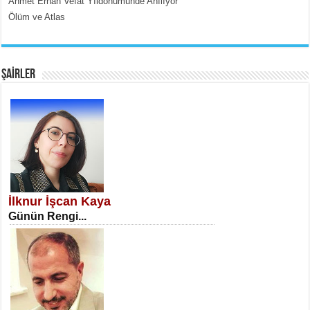
Ahmet Erhan Vefat Yıldönümünde Anılıyor
Ölüm ve Atlas
EMİNE CUMA
Fanatizm Çıkmazı...
ŞAİRLER
SATILMIŞ ÜMİT ÇETİNKAYA
Erkenlik...
İlknur İşcan Kaya
Günün Rengi...
NECLA DİLEK ARSLAN