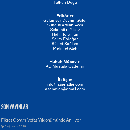
Tutkun Doğu
Editörler
İSMAİL OKUTAN
Gülümser Devrim Güler
Fatma Camcı
Erkeklerin Kahrolması Ne Demektir
Sündüs Arslan Akça
Evvel Zaman Tanrıçası...
Biliyor musunuz? ...
Selahattin Yıldız
Hıdır Toraman
Selim Erdoğan
Bülent Sağlam
Mehmet Atak
Hukuk Müşaviri
Av. Mustafa Özdemir
Mustafa Oral
NUHAN NEBİ ÇAM
İletişim
Yağmur Mangası...
Kaptan...
info@asanatlar.com
asanatlar@gmail.com
SON YAYINLAR
Fikret Otyam Vefat Yıldönümünde Anılıyor
9 Ağustos 2026
Yılmaz Ekinci