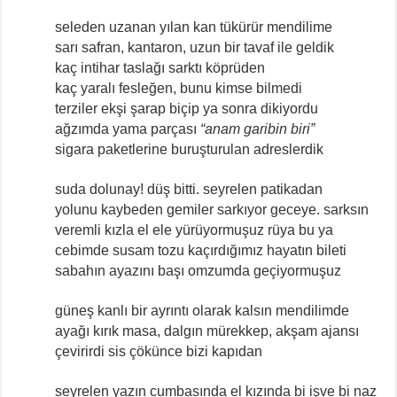
seleden uzanan yılan kan tükürür mendilime
sarı safran, kantaron, uzun bir tavaf ile geldik
kaç intihar taslağı sarktı köprüden
kaç yaralı fesleğen, bunu kimse bilmedi
terziler ekşi şarap biçip ya sonra dikiyordu
ağzımda yama parçası
“anam garibin biri”
sigara paketlerine buruşturulan adreslerdik
suda dolunay! düş bitti. seyrelen patikadan
yolunu kaybeden gemiler sarkıyor geceye. sarksın
veremli kızla el ele yürüyormuşuz rüya bu ya
cebimde susam tozu kaçırdığımız hayatın bileti
sabahın ayazını başı omzumda geçiyormuşuz
güneş kanlı bir ayrıntı olarak kalsın mendilimde
ayağı kırık masa, dalgın mürekkep, akşam ajansı
çevirirdi sis çökünce bizi kapıdan
seyrelen yazın cumbasında el kızında bi işve bi naz