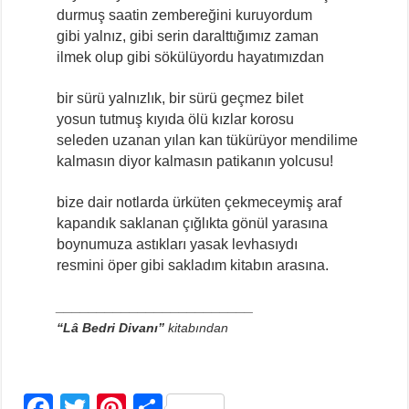
durmuş saatin zembereğini kuruyordum
gibi yalnız, gibi serin daralttığımız zaman
ilmek olup gibi sökülüyordu hayatımızdan
bir sürü yalnızlık, bir sürü geçmez bilet
yosun tutmuş kıyıda ölü kızlar korosu
seleden uzanan yılan kan tükürüyor mendilime
kalmasın diyor kalmasın patikanın yolcusu!
bize dair notlarda ürküten çekmeceymiş araf
kapandık saklanan çığlıkta gönül yarasına
boynumuza astıkları yasak levhasıydı
resmini öper gibi sakladım kitabın arasına.
________________________
“Lâ Bedri Divanı”
kitabından
F
T
Pi
S