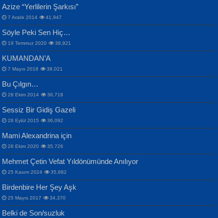
CAHİT SITKI TARANCI
Azize “Yerlilerin Şarkısı”
Otuz Beş Yaş Şiiri...
VAHDETTİN YİĞİTCAN
Bülent Sağlam
7 Aralık 2014
41,947
Samimiyet Nedir?...
Mescid-i Aksâ Üstüne Ay!...
Söyle Peki Sen Hiç…
19 Temmuz 2020
38,921
KUMANDAN’A
7 Mayıs 2018
38,021
Bu Çılgın…
ERDEM BAYAZIT
28 Ekim 2014
36,718
Sana, Bana, Vatanıma, Ülkemin
İPEK ACAR SERT
Selahattin Yıldız
Sessiz Bir Gidiş Gazeli
İnsanlarına Dair...
Gazze’nin Şecaati, Ümmetin İmtihanı...
İdrakimle Üşürken...
28 Eylül 2015
36,092
Mami Alexandrina için
28 Ekim 2020
35,726
Mehmet Çetin Vefat Yıldönümünde Anılıyor
25 Kasım 2024
35,682
Birdenbire Her Şey Aşk
NAZIM HİKMET RAN
MAHMUT GÜRBÜZ
Songül Özel
25 Mayıs 2017
34,370
Bir Cezaevinde, Tecritteki Adamın
İbrahim Olmak ve Bitirebilmek...
Mahzen...
Mektupları...
Belki de Son/suzluk