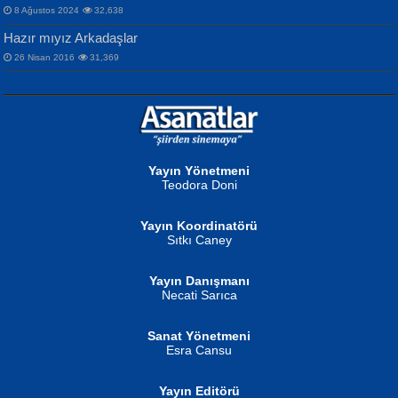
8 Ağustos 2024
32,638
Hazır mıyız Arkadaşlar
26 Nisan 2016
31,369
NURAN KÖSE BAYDAR
Neva Selçuk
Gün Güzeli...
Ben Deniz Değilim ki...
Yayın Yönetmeni
Teodora Doni
Yayın Koordinatörü
Sıtkı Caney
Yayın Danışmanı
MUSTAFA ORAL
Ahmet Aydın
Necati Sarıca
Şiir, Siyaseti Kaldırmıyor Tanpınar...
Helin...
Sanat Yönetmeni
Esra Cansu
Yayın Editörü