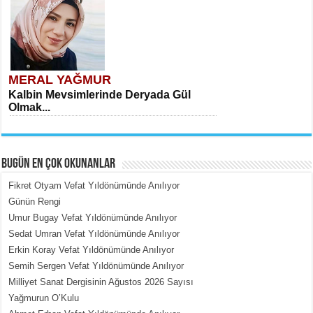
MERAL YAĞMUR
Kalbin Mevsimlerinde Deryada Gül
Olmak...
BUGÜN EN ÇOK OKUNANLAR
Fikret Otyam Vefat Yıldönümünde Anılıyor
Günün Rengi
Umur Bugay Vefat Yıldönümünde Anılıyor
MEHMET ÇOBAN
Sedat Umran Vefat Yıldönümünde Anılıyor
İçerdeki Put Dışardaki Maskeler...
Erkin Koray Vefat Yıldönümünde Anılıyor
Semih Sergen Vefat Yıldönümünde Anılıyor
Milliyet Sanat Dergisinin Ağustos 2026 Sayısı
Yağmurun O’Kulu