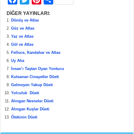
a
wi
nt
h
DİĞER YAYINLARI:
c
tt
er
ar
Dönüş ve Atlas
e
er
e
e
Güz ve Atlas
b
st
Yaz ve Atlas
Göl ve Atlas
o
Felluce, Kandahar ve Atlas
o
Uy Aha
k
İnsan’ı Taştan Oyan Yontucu
Kutsanan Cinayetler Düeti
Gelmeyen Yakup Düeti
Yolculuk Düeti
Alıngan Nesneler Düeti
Alıngan Kuşlar Düeti
Ötekinin Düeti