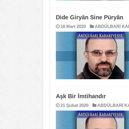
Dide Giryân Sine Püryân
18 Mart 2020
ABDÜLBARİ K
Aşk Bir İmtihandır
21 Şubat 2020
ABDÜLBARİ K