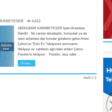
ARABEYESER
4,612
AB
ABDULBARİ KARABEYESER İşten Atılanlara
Mak
İL
Dairdir! Ne zaman arkadaşlık, komşuluk ya da
Se
Uçu
işten atılanlara dair konular gündeme gelse Anton
Ne 
Çehov’un ”Eski Ev” hikâyesini anımsarım.
Hikâyeyi ev sahibinin ağzından anlatır Çehov.
Potuhin’in hikâyesi. Potuhin, otuz ruble …
Devamı...
AR
Sayfa 1 / 2
Naa
FA
İl
El 
Gel