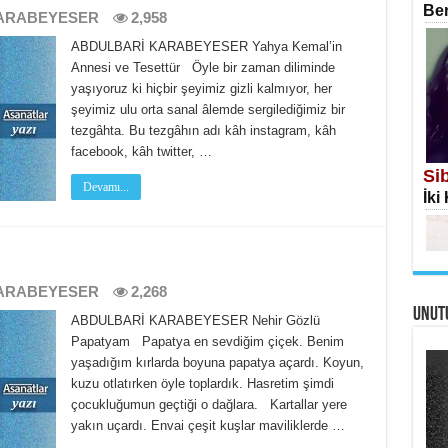
Ben
ARABEYESER
2,958
ABDULBARİ KARABEYESER Yahya Kemal’in
Annesi ve Tesettür Öyle bir zaman diliminde
yaşıyoruz ki hiçbir şeyimiz gizli kalmıyor, her
şeyimiz ulu orta sanal âlemde sergilediğimiz bir
İS
tezgâhta. Bu tezgâhın adı kâh instagram, kâh
Ekr
facebook, kâh twitter, …
Si
Devamı...
İki
ARABEYESER
2,268
UNUT
AH
ABDULBARİ KARABEYESER Nehir Gözlü
Öme
Papatyam Papatya en sevdiğim çiçek. Benim
Tah
Me
yaşadığım kırlarda boyuna papatya açardı. Koyun,
kuzu otlatırken öyle toplardık. Hasretim şimdi
Eski
çocukluğumun geçtiği o dağlara. Kartallar yere
yakın uçardı. Envai çeşit kuşlar maviliklerde …