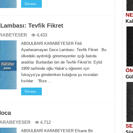
Devamı...
NE
Kal
SE
Lambası: Tevfik Fikret
İns
Ka
ARABEYESER
4,433
Aya
ABDULBARİ KARABEYESER Fitili
Ayarlanamayan Gece Lambası: Tevfik Fikret Bu
ülkedeki aydınlığı göremeyenler ışığı batıda
aradılar. Bunlardan biri de Tevfik Fikret’tir. Eylül
1909 tarihinde oğlu Haluk’u öğrenim için
ÖM
İskoçya’ya gönderirken kulağına şu mısraları
Gül
ME
fısıldar: “Bize …
Vag
Me
Devamı...
Elm
Hoca
KARABEYESER
4,712
SE
ABDULBARİ KARABEYESER Efsane Bir
Sür