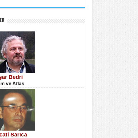
İNE CUMA
atizm Çıkmazı...
ER
TILMIŞ ÜMİT ÇETİNKAYA
enlik...
şar Bedri
m ve Atlas...
CLA DİLEK ARSLAN
etmenler Günü Mahkemesi...
cati Sarıca