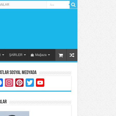
ANLAR
R
ŞAİRLER
Mağaza
atlar Sosyal Medyada
Facebook
Instagram
Pinterest
Twitter
YouTube
RLAR