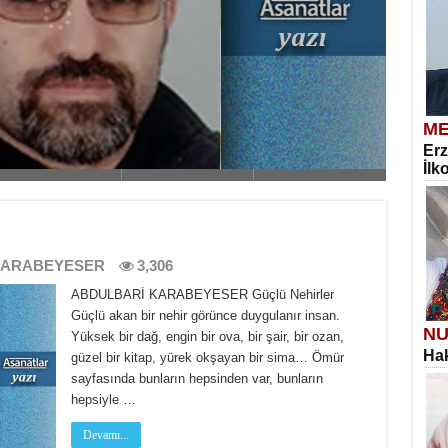
ME
 Tesettür
Erz
İlk
KARABEYESER
3,306
ABDULBARİ KARABEYESER Güçlü Nehirler
Güçlü akan bir nehir görünce duygulanır insan.
NU
Yüksek bir dağ, engin bir ova, bir şair, bir ozan,
Hak
güzel bir kitap, yürek okşayan bir sima… Ömür
sayfasında bunların hepsinden var, bunların
hepsiyle …
Devamı...