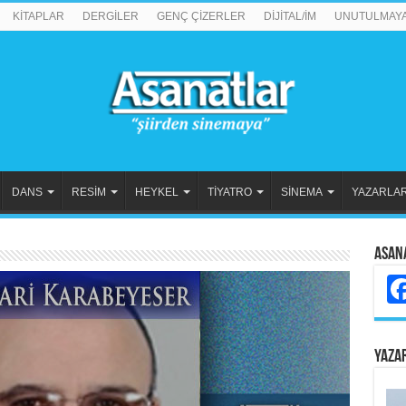
KİTAPLAR
DERGİLER
GENÇ ÇİZERLER
DİJİTAL/İM
UNUTULMAY
DANS
RESİM
HEYKEL
TİYATRO
SİNEMA
YAZARLA
Asan
YAZA