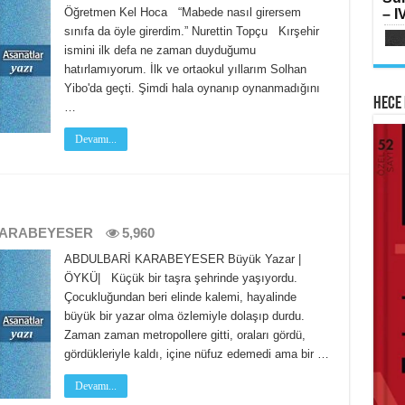
SI
Öğretmen Kel Hoca “Mabede nasıl girersem
– IV
Oru
Su
sınıfa da öyle girerdim.” Nurettin Topçu Kırşehir
Yılk
ismini ilk defa ne zaman duyduğumu
hatırlamıyorum. İlk ve ortaokul yıllarım Solhan
Yibo'da geçti. Şimdi hala oynanıp oynanmadığını
Hece 
…
Devamı...
AB
HA
Mih
Lai
Fe
Ram
Ker
KARABEYESER
5,960
ABDULBARİ KARABEYESER Büyük Yazar |
ÖYKÜ| Küçük bir taşra şehrinde yaşıyordu.
Çocukluğundan beri elinde kalemi, hayalinde
büyük bir yazar olma özlemiyle dolaşıp durdu.
ME
Zaman zaman metropollere gitti, oraları gördü,
İsti
Sİ
gördükleriyle kaldı, içine nüfuz edemedi ama bir …
Ha
Çat
Haz
Devamı...