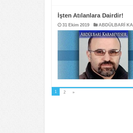
İşten Atılanlara Dairdir!
31 Ekim 2019
ABDÜLBARİ K
1
2
»