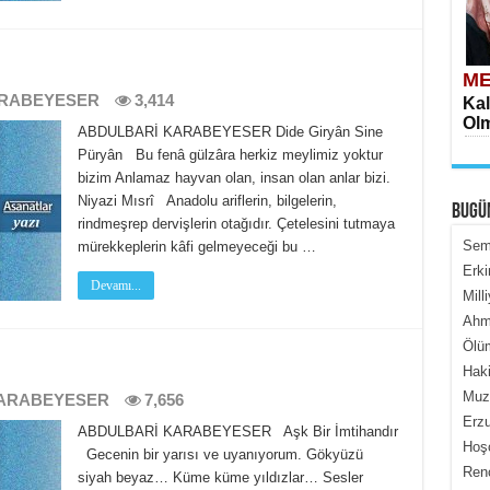
ME
ARABEYESER
3,414
Kal
Olm
ABDULBARİ KARABEYESER Dide Giryân Sine
Püryân Bu fenâ gülzâra herkiz meylimiz yoktur
bizim Anlamaz hayvan olan, insan olan anlar bizi.
Niyazi Mısrî Anadolu ariflerin, bilgelerin,
BUGÜ
rindmeşrep dervişlerin otağıdır. Çetelesini tutmaya
Semi
mürekkeplerin kâfi gelmeyeceği bu …
Erki
Devamı...
Mill
ME
Ahme
İçe
Ölüm
Haki
Muza
ARABEYESER
7,656
Erzu
ABDULBARİ KARABEYESER Aşk Bir İmtihandır
Hoş
Gecenin bir yarısı ve uyanıyorum. Gökyüzü
Renç
siyah beyaz… Küme küme yıldızlar… Sesler