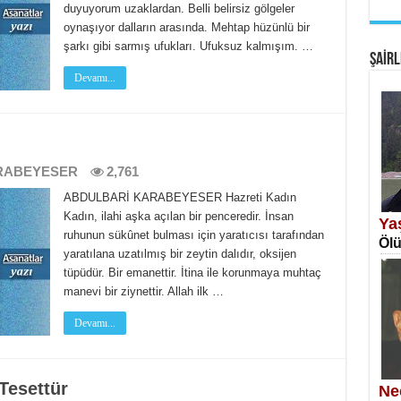
duyuyorum uzaklardan. Belli belirsiz gölgeler
EM
oynaşıyor dalların arasında. Mehtap hüzünlü bir
Fan
şarkı gibi sarmış ufukları. Ufuksuz kalmışım. …
ŞAİRL
Devamı...
RABEYESER
2,761
SA
ABDULBARİ KARABEYESER Hazreti Kadın
Erk
Kadın, ilahi aşka açılan bir penceredir. İnsan
Ya
ruhunun sükûnet bulması için yaratıcısı tarafından
Ölü
yaratılana uzatılmış bir zeytin dalıdır, oksijen
tüpüdür. Bir emanettir. İtina ile korunmaya muhtaç
manevi bir ziynettir. Allah ilk …
Devamı...
NE
Öğr
Tesettür
Ne