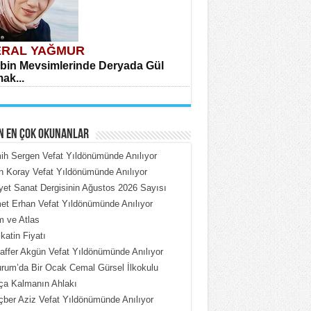
RAL YAĞMUR
bin Mevsimlerinde Deryada Gül
ak...
N EN ÇOK OKUNANLAR
h Sergen Vefat Yıldönümünde Anılıyor
n Koray Vefat Yıldönümünde Anılıyor
iyet Sanat Dergisinin Ağustos 2026 Sayısı
HMET ÇOBAN
t Erhan Vefat Yıldönümünde Anılıyor
rdeki Put Dışardaki Maskeler...
 ve Atlas
katin Fiyatı
ffer Akgün Vefat Yıldönümünde Anılıyor
rum’da Bir Ocak Cemal Gürsel İlkokulu
ça Kalmanın Ahlakı
ber Aziz Vefat Yıldönümünde Anılıyor