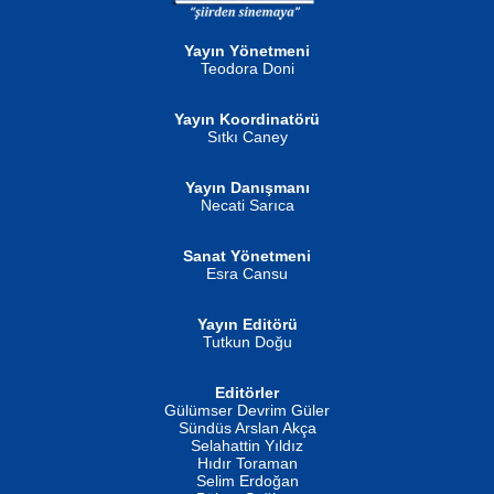
Neva Selçuk
Gün Güzeli...
Ben Deniz Değilim ki...
Yayın Yönetmeni
Teodora Doni
Yayın Koordinatörü
Sıtkı Caney
Yayın Danışmanı
MUSTAFA ORAL
Ahmet Aydın
Necati Sarıca
Şiir, Siyaseti Kaldırmıyor Tanpınar...
Helin...
Sanat Yönetmeni
Esra Cansu
Yayın Editörü
Tutkun Doğu
Editörler
İSMAİL OKUTAN
Gülümser Devrim Güler
Fatma Camcı
Erkeklerin Kahrolması Ne Demektir
Sündüs Arslan Akça
Evvel Zaman Tanrıçası...
Biliyor musunuz? ...
Selahattin Yıldız
Hıdır Toraman
Selim Erdoğan