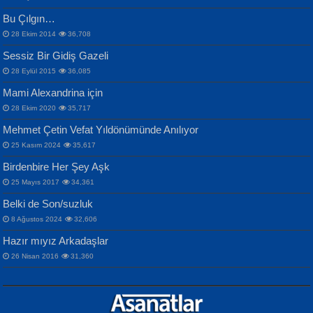
Bu Çılgın…
ERDEM BAYAZIT
28 Ekim 2014
36,708
Sana, Bana, Vatanıma, Ülkemin
İPEK ACAR SERT
Selahattin Yıldız
Sessiz Bir Gidiş Gazeli
İnsanlarına Dair...
Gazze’nin Şecaati, Ümmetin İmtihanı...
İdrakimle Üşürken...
28 Eylül 2015
36,085
Mami Alexandrina için
28 Ekim 2020
35,717
Mehmet Çetin Vefat Yıldönümünde Anılıyor
25 Kasım 2024
35,617
Birdenbire Her Şey Aşk
NAZIM HİKMET RAN
MAHMUT GÜRBÜZ
Songül Özel
25 Mayıs 2017
34,361
Bir Cezaevinde, Tecritteki Adamın
İbrahim Olmak ve Bitirebilmek...
Mahzen...
Mektupları...
Belki de Son/suzluk
8 Ağustos 2024
32,606
Hazır mıyız Arkadaşlar
26 Nisan 2016
31,360
NURAN KÖSE BAYDAR