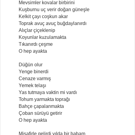
Mevsimler kovalar birbirini
Kuşburnu uç verir doğan güneşle
Kelkit çayı coşkun akar
Toprak avuç avuç buğdaylanırdı
Alıçlar çiçeklenip
Koyunlar kuzulamakta
Tıkanırdı çeşme
O hep ayakta
Düğün olur
Yenge binerdi
Cenaze varmış
Yemek telaşı
Yas tutmaya vaktin mi vardı
Tohum yarmakta toprağı
Bahçe çapalanmakta
Çoban sürüyü getirir
O hep ayakta
Misafirle gelirdi yılda bir babam