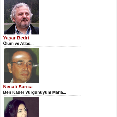
SATILMIŞ ÜMİT ÇETİNKAYA
Erkenlik...
Yaşar Bedri
Ölüm ve Atlas...
NECLA DİLEK ARSLAN
Öğretmenler Günü Mahkemesi...
Necati Sarıca
Ben Kader Vurgunuyum Maria...