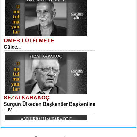
Ayağıma Dolanan Yokuş...
ÖMER LÜTFİ METE
Gülce...
MEHMET TAŞTAN
Vagon’da Bir Şairle...
Mehmet Çoban
Elmira...
SEZAİ KARAKOÇ
Sürgün Ülkeden Başkentler Başkentine
SITKI CANEY
– IV...
Oruçla Devrim ve Özgürlüğe…...
Suavi Kemal Yazgıç
Yılkılar...