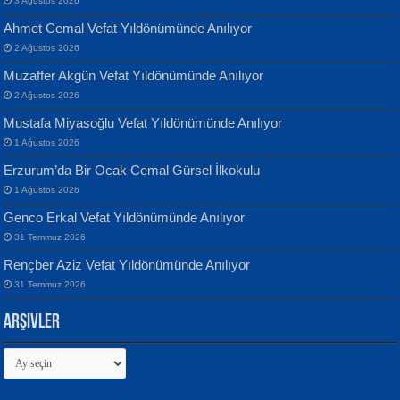
3 Ağustos 2026
Ahmet Cemal Vefat Yıldönümünde Anılıyor
Banu Sancak
ATİLLA ÖZEN
2 Ağustos 2026
Defterimden İçeri...
Sultan Olmadan Önce Eyüp...
Muzaffer Akgün Vefat Yıldönümünde Anılıyor
2 Ağustos 2026
Mustafa Miyasoğlu Vefat Yıldönümünde Anılıyor
1 Ağustos 2026
Erzurum’da Bir Ocak Cemal Gürsel İlkokulu
1 Ağustos 2026
İsmail Aydos
EKREM KARABABA
Genco Erkal Vefat Yıldönümünde Anılıyor
İnkisar...
Yaralı Şiir...
31 Temmuz 2026
Rençber Aziz Vefat Yıldönümünde Anılıyor
31 Temmuz 2026
Arşivler
Arşivler
Ekim Betül Uçar
MEHMET ALİ BAL
Sarkıntı Huzur...
Nakba’dan Nakba’ya Aliyah’dan