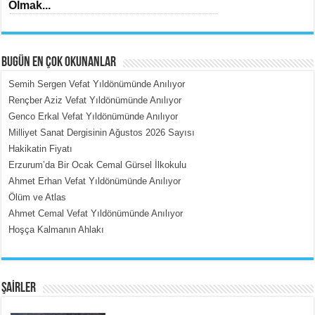
Olmak...
BUGÜN EN ÇOK OKUNANLAR
Semih Sergen Vefat Yıldönümünde Anılıyor
Rençber Aziz Vefat Yıldönümünde Anılıyor
Genco Erkal Vefat Yıldönümünde Anılıyor
MEHMET ÇOBAN
Milliyet Sanat Dergisinin Ağustos 2026 Sayısı
İçerdeki Put Dışardaki Maskeler...
Hakikatin Fiyatı
Erzurum’da Bir Ocak Cemal Gürsel İlkokulu
Ahmet Erhan Vefat Yıldönümünde Anılıyor
Ölüm ve Atlas
Ahmet Cemal Vefat Yıldönümünde Anılıyor
Hoşça Kalmanın Ahlakı
EMİNE CUMA
Fanatizm Çıkmazı...
ŞAİRLER