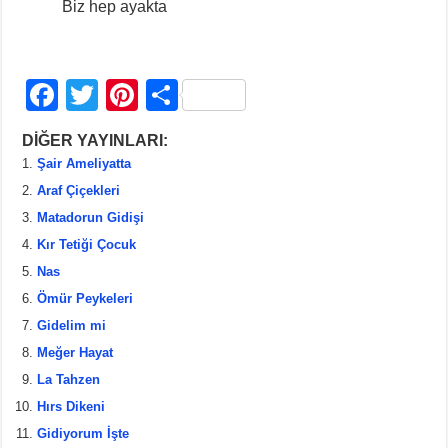
Biz hep ayakta
F
T
Pi
S
a
wi
nt
h
DİĞER YAYINLARI:
c
tt
er
ar
Şair Ameliyatta
e
er
e
e
Araf Çiçekleri
b
st
Matadorun Gidişi
Kır Tetiği Çocuk
o
Nas
o
Ömür Peykeleri
k
Gidelim mi
Meğer Hayat
La Tahzen
Hırs Dikeni
Gidiyorum İşte