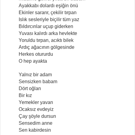
Ayakkabı dolardı eşiğin önü
Ekinler sararır, çekilir tırpan
Islık sesleriyle biçilir tüm yaz
Bıldırcınlar uçup giderken
Yuvası kalırdı arka hevlekte
Yoruldu tırpan, acıktı bilek
Ardıç ağacının gölgesinde
Herkes otururdu
O hep ayakta
Yalnız bir adam
Sensizken babam
Dört oğlan
Bir kız
Yemekler yavan
Ocaksız evdeyiz
Çay şöyle dursun
Sensedim anne
Sen kabirdesin