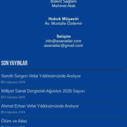
Bülent Sağlam
Mehmet Atak
Hukuk Müşaviri
Av. Mustafa Özdemir
Mustafa Oral
NUHAN NEBİ ÇAM
İletişim
Yağmur Mangası...
Kaptan...
info@asanatlar.com
asanatlar@gmail.com
SON YAYINLAR
Semih Sergen Vefat Yıldönümünde Anılıyor
6 Ağustos 2026
Yılmaz Ekinci
MUSTAFA KELOĞLU
Milliyet Sanat Dergisinin Ağustos 2026 Sayısı
Geceye Söylenen...
Yarına İz Bırakmak...
5 Ağustos 2026
Ahmet Erhan Vefat Yıldönümünde Anılıyor
4 Ağustos 2026
Ölüm ve Atlas