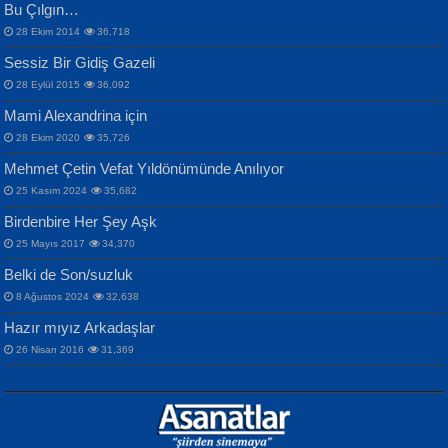
Bu Çılgın…
ERDEM BAYAZIT
28 Ekim 2014
36,718
Sana, Bana, Vatanıma, Ülkemin
İPEK ACAR SERT
Selahattin Yıldız
Sessiz Bir Gidiş Gazeli
İnsanlarına Dair...
Gazze’nin Şecaati, Ümmetin İmtihanı...
İdrakimle Üşürken...
28 Eylül 2015
36,092
Mami Alexandrina için
28 Ekim 2020
35,726
Mehmet Çetin Vefat Yıldönümünde Anılıyor
25 Kasım 2024
35,682
Birdenbire Her Şey Aşk
NAZIM HİKMET RAN
MAHMUT GÜRBÜZ
Songül Özel
25 Mayıs 2017
34,370
Bir Cezaevinde, Tecritteki Adamın
İbrahim Olmak ve Bitirebilmek...
Mahzen...
Mektupları...
Belki de Son/suzluk
8 Ağustos 2024
32,638
Hazır mıyız Arkadaşlar
26 Nisan 2016
31,369
NURAN KÖSE BAYDAR
Neva Selçuk
Gün Güzeli...