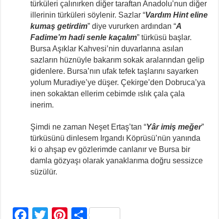
türküleri çalınırken diğer taraftan Anadolu’nun diğer
illerinin türküleri söylenir. Sazlar “
Vardım Hint eline
kumaş getirdim
” diye vururken ardından “
A
Fadime’m hadi senle kaçalım
” türküsü başlar.
Bursa Aşıklar Kahvesi’nin duvarlarına asılan
sazların hüznüyle bakarım sokak aralarından gelip
gidenlere. Bursa’nın ufak tefek taşlarını sayarken
yolum Muradiye’ye düşer. Çekirge’den Dobruca’ya
inen sokaktan ellerim cebimde ıslık çala çala
inerim.
Şimdi ne zaman Neşet Ertaş’tan “
Yâr imiş meğer
”
türküsünü dinlesem Irgandı Köprüsü’nün yanında
ki o ahşap ev gözlerimde canlanır ve Bursa bir
damla gözyaşı olarak yanaklarıma doğru sessizce
süzülür.
F
T
Pi
S