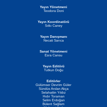
Ben Deniz Değilim ki...
Yayın Yönetmeni
Teodora Doni
Yayın Koordinatörü
Sıtkı Caney
Yayın Danışmanı
MUSTAFA ORAL
Ahmet Aydın
Necati Sarıca
Şiir, Siyaseti Kaldırmıyor Tanpınar...
Helin...
Sanat Yönetmeni
Esra Cansu
Yayın Editörü
Tutkun Doğu
Editörler
İSMAİL OKUTAN
Gülümser Devrim Güler
Fatma Camcı
Erkeklerin Kahrolması Ne Demektir
Sündüs Arslan Akça
Evvel Zaman Tanrıçası...
Biliyor musunuz? ...
Selahattin Yıldız
Hıdır Toraman
Selim Erdoğan
Bülent Sağlam