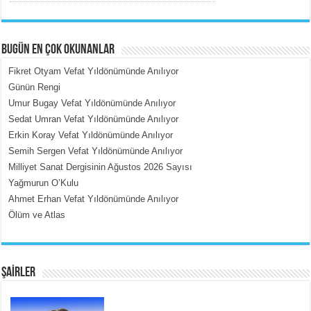
BUGÜN EN ÇOK OKUNANLAR
Fikret Otyam Vefat Yıldönümünde Anılıyor
Günün Rengi
Umur Bugay Vefat Yıldönümünde Anılıyor
MEHMET ÇOBAN
Sedat Umran Vefat Yıldönümünde Anılıyor
İçerdeki Put Dışardaki Maskeler...
Erkin Koray Vefat Yıldönümünde Anılıyor
Semih Sergen Vefat Yıldönümünde Anılıyor
Milliyet Sanat Dergisinin Ağustos 2026 Sayısı
Yağmurun O’Kulu
Ahmet Erhan Vefat Yıldönümünde Anılıyor
Ölüm ve Atlas
EMİNE CUMA
Fanatizm Çıkmazı...
ŞAİRLER