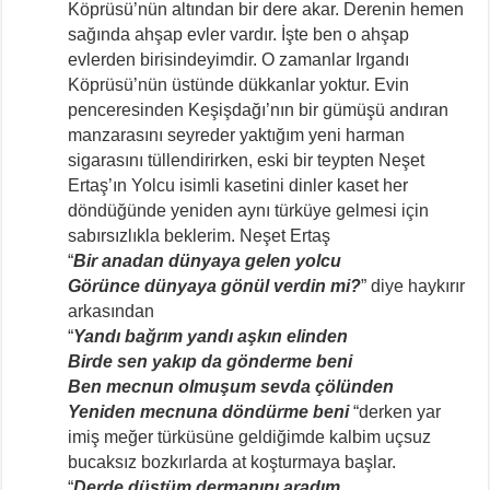
Köprüsü’nün altından bir dere akar. Derenin hemen
sağında ahşap evler vardır. İşte ben o ahşap
evlerden birisindeyimdir. O zamanlar Irgandı
Köprüsü’nün üstünde dükkanlar yoktur. Evin
penceresinden Keşişdağı’nın bir gümüşü andıran
manzarasını seyreder yaktığım yeni harman
sigarasını tüllendirirken, eski bir teypten Neşet
Ertaş’ın Yolcu isimli kasetini dinler kaset her
döndüğünde yeniden aynı türküye gelmesi için
sabırsızlıkla beklerim. Neşet Ertaş
“
Bir anadan dünyaya gelen yolcu
Görünce dünyaya gönül verdin mi?
” diye haykırır
arkasından
“
Yandı bağrım yandı aşkın elinden
Birde sen yakıp da gönderme beni
Ben mecnun olmuşum sevda çölünden
Yeniden mecnuna döndürme beni
“derken yar
imiş meğer türküsüne geldiğimde kalbim uçsuz
bucaksız bozkırlarda at koşturmaya başlar.
“
Derde düştüm dermanını aradım