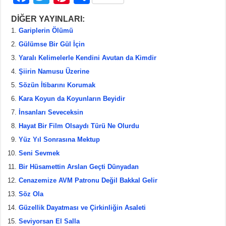
a
wi
nt
h
DİĞER YAYINLARI:
c
tt
er
ar
Gariplerin Ölümü
e
er
e
e
Gülümse Bir Gül İçin
b
st
Yaralı Kelimelerle Kendini Avutan da Kimdir
Şiirin Namusu Üzerine
o
Sözün İtibarını Korumak
o
Kara Koyun da Koyunların Beyidir
k
İnsanları Seveceksin
Hayat Bir Film Olsaydı Türü Ne Olurdu
Yüz Yıl Sonrasına Mektup
Seni Sevmek
Bir Hüsamettin Arslan Geçti Dünyadan
Cenazemize AVM Patronu Değil Bakkal Gelir
Söz Ola
Güzellik Dayatması ve Çirkinliğin Asaleti
Seviyorsan El Salla