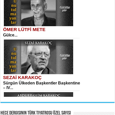
İki Kırık Boşluk...
ÖMER LÜTFİ METE
Gülce...
MEHMET TAŞTAN
Vagon’da Bir Şairle...
Meral Yağmur
Eski Bir Şiir...
SEZAİ KARAKOÇ
Sürgün Ülkeden Başkentler Başkentine
SITKI CANEY
– IV...
Oruçla Devrim ve Özgürlüğe…...
Kadir Ünal
Ayağıma Dolanan Yokuş...
Hece Dergisinin Türk Tiyatrosu Özel Sayısı