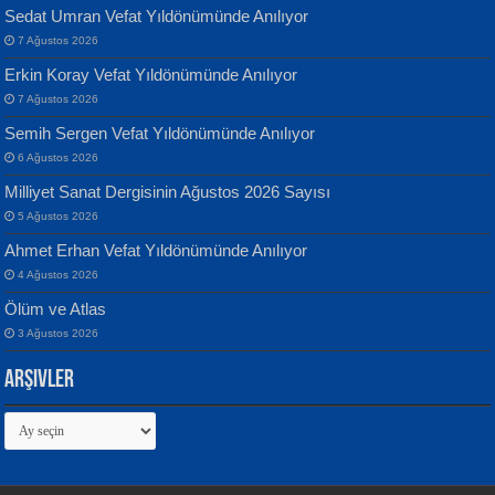
Sedat Umran Vefat Yıldönümünde Anılıyor
Banu Sancak
ATİLLA ÖZEN
7 Ağustos 2026
Defterimden İçeri...
Sultan Olmadan Önce Eyüp...
Erkin Koray Vefat Yıldönümünde Anılıyor
7 Ağustos 2026
Semih Sergen Vefat Yıldönümünde Anılıyor
6 Ağustos 2026
Milliyet Sanat Dergisinin Ağustos 2026 Sayısı
5 Ağustos 2026
İsmail Aydos
EKREM KARABABA
Ahmet Erhan Vefat Yıldönümünde Anılıyor
İnkisar...
Yaralı Şiir...
4 Ağustos 2026
Ölüm ve Atlas
3 Ağustos 2026
Arşivler
Arşivler
Ekim Betül Uçar
MEHMET ALİ BAL
Sarkıntı Huzur...
Nakba’dan Nakba’ya Aliyah’dan
Aliyah’a...