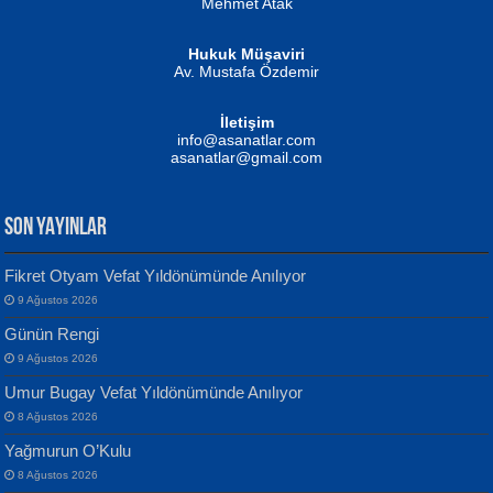
Mehmet Atak
Hukuk Müşaviri
Av. Mustafa Özdemir
Mustafa Oral
NUHAN NEBİ ÇAM
İletişim
Yağmur Mangası...
Kaptan...
info@asanatlar.com
asanatlar@gmail.com
SON YAYINLAR
Fikret Otyam Vefat Yıldönümünde Anılıyor
9 Ağustos 2026
Yılmaz Ekinci
MUSTAFA KELOĞLU
Günün Rengi
Geceye Söylenen...
Yarına İz Bırakmak...
9 Ağustos 2026
Umur Bugay Vefat Yıldönümünde Anılıyor
8 Ağustos 2026
Yağmurun O’Kulu
8 Ağustos 2026