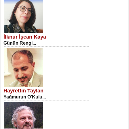
SATILMIŞ ÜMİT ÇETİNKAYA
Erkenlik...
İlknur İşcan Kaya
Günün Rengi...
NECLA DİLEK ARSLAN
Öğretmenler Günü Mahkemesi...
Hayrettin Taylan
Yağmurun O’Kulu...