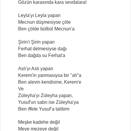
Gözün karasında kara sevdalara!
Leyla'yı Leyla yapan
Mecnun düşmesiyse çöle
Ben çölde bülbül Mecnun'a
Şirin'i Şirin yapan
Ferhat delmesiyse dağı
Ben dağda su Ferhat'a
Aslı'yı Aslı yapan
Kerem'in yanmasıysa bir "ah”a
Ben alevin kendisine, Kerem'e
Ve
Züleyha'yı Züleyha yapan,
Yusuf'un sabrı ise Züleyha'ya
Ben iffete Yusuf’a talibim
Meşke kadehe değil
Meye mezeye değil