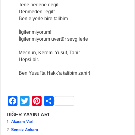
Tene bedene değil
Denmeden "eğil"
Benle yerle bire talibim
İlgilenmiyorum!
İlgilenmiyorum uvertür sevgilerle
Mecnun, Kerem, Yusuf, Tahir
Hepsi bir.
Ben Yusuf'ta Hakk’a talibim zahir!
F
T
Pi
S
a
wi
nt
h
DİĞER YAYINLARI:
c
tt
er
ar
Akasım Var!
e
er
e
e
Sensiz Ankara