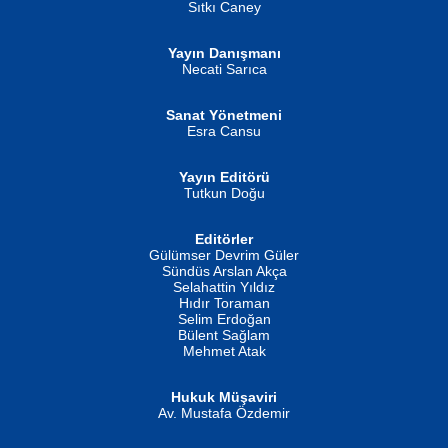
Sıtkı Caney
Yayın Danışmanı
MUSTAFA ORAL
Ahmet Aydın
Necati Sarıca
Şiir, Siyaseti Kaldırmıyor Tanpınar...
Helin...
Sanat Yönetmeni
Esra Cansu
Yayın Editörü
Tutkun Doğu
Editörler
İSMAİL OKUTAN
Gülümser Devrim Güler
Fatma Camcı
Erkeklerin Kahrolması Ne Demektir
Sündüs Arslan Akça
Evvel Zaman Tanrıçası...
Biliyor musunuz? ...
Selahattin Yıldız
Hıdır Toraman
Selim Erdoğan
Bülent Sağlam
Mehmet Atak
Hukuk Müşaviri
Av. Mustafa Özdemir
Mustafa Oral