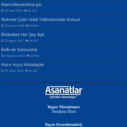
Mami Alexandrina için
28 Ekim 2020
35,724
Mehmet Çetin Vefat Yıldönümünde Anılıyor
25 Kasım 2024
35,661
Birdenbire Her Şey Aşk
NAZIM HİKMET RAN
MAHMUT GÜRBÜZ
Songül Özel
25 Mayıs 2017
34,367
Bir Cezaevinde, Tecritteki Adamın
İbrahim Olmak ve Bitirebilmek...
Mahzen...
Mektupları...
Belki de Son/suzluk
8 Ağustos 2024
32,634
Hazır mıyız Arkadaşlar
26 Nisan 2016
31,367
NURAN KÖSE BAYDAR
Neva Selçuk
Gün Güzeli...
Ben Deniz Değilim ki...
Yayın Yönetmeni
Teodora Doni
Yayın Koordinatörü