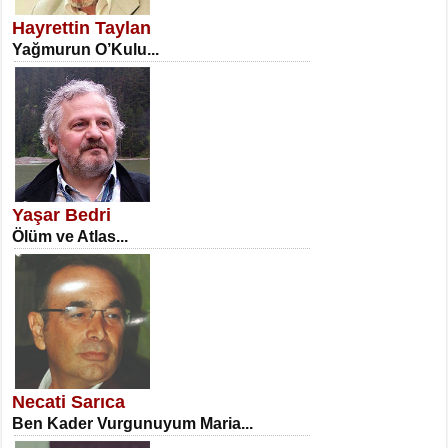
Erkenlik...
Hayrettin Taylan
Yağmurun O’Kulu...
NECLA DİLEK ARSLAN
Öğretmenler Günü Mahkemesi...
Yaşar Bedri
Ölüm ve Atlas...
İSA KARATEPE
Ekranlar Arasında Kaybolan İnsan...
Necati Sarıca
Ben Kader Vurgunuyum Maria...