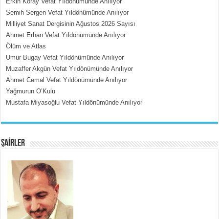
Erkin Koray Vefat Yıldönümünde Anılıyor
Semih Sergen Vefat Yıldönümünde Anılıyor
Milliyet Sanat Dergisinin Ağustos 2026 Sayısı
MEHMET ÇOBAN
Ahmet Erhan Vefat Yıldönümünde Anılıyor
İçerdeki Put Dışardaki Maskeler...
Ölüm ve Atlas
Umur Bugay Vefat Yıldönümünde Anılıyor
Muzaffer Akgün Vefat Yıldönümünde Anılıyor
Ahmet Cemal Vefat Yıldönümünde Anılıyor
Yağmurun O’Kulu
Mustafa Miyasoğlu Vefat Yıldönümünde Anılıyor
EMİNE CUMA
Fanatizm Çıkmazı...
ŞAİRLER
SATILMIŞ ÜMİT ÇETİNKAYA