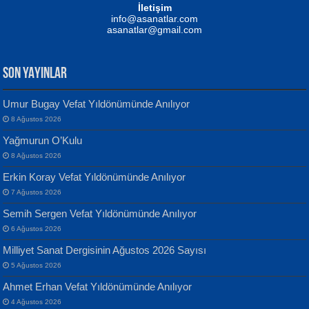
NUHAN NEBİ ÇAM
İletişim
Yağmur Mangası...
Kaptan...
info@asanatlar.com
asanatlar@gmail.com
SON YAYINLAR
Umur Bugay Vefat Yıldönümünde Anılıyor
8 Ağustos 2026
Yılmaz Ekinci
MUSTAFA KELOĞLU
Yağmurun O’Kulu
Geceye Söylenen...
Yarına İz Bırakmak...
8 Ağustos 2026
Erkin Koray Vefat Yıldönümünde Anılıyor
7 Ağustos 2026
Semih Sergen Vefat Yıldönümünde Anılıyor
6 Ağustos 2026
Milliyet Sanat Dergisinin Ağustos 2026 Sayısı
Banu Sancak
ATİLLA ÖZEN
5 Ağustos 2026
Defterimden İçeri...
Sultan Olmadan Önce Eyüp...
Ahmet Erhan Vefat Yıldönümünde Anılıyor
4 Ağustos 2026