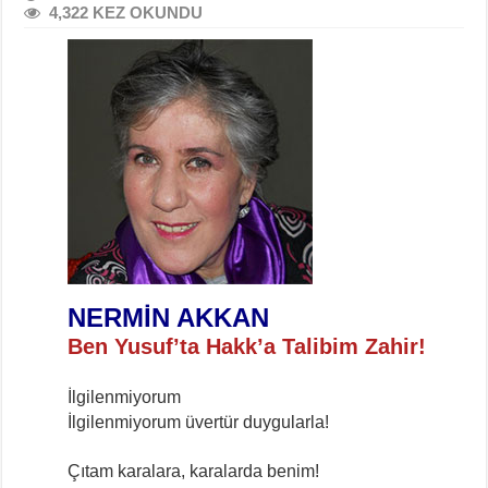
4,322 KEZ OKUNDU
NERMİN AKKAN
Ben Yusuf’ta Hakk’a Talibim Zahir!
İlgilenmiyorum
İlgilenmiyorum üvertür duygularla!
Çıtam karalara, karalarda benim!