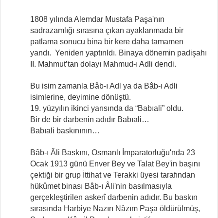
1808 yılında Alemdar Mustafa Paşa'nın
sadrazamlığı sırasına çıkan ayaklanmada bir
patlama sonucu bina bir kere daha tamamen
yandı. Yeniden yaptırıldı. Binaya dönemin padişahı
II. Mahmut’tan dolayı Mahmud-ı Adli dendi.
Bu isim zamanla Bâb-ı Adl ya da Bâb-ı Adli
isimlerine, deyimine dönüştü.
19. yüzyılın ikinci yarısında da “Babıali” oldu.
Bir de bir darbenin adıdır Babıali…
Babıali baskınının…
Bâb-ı Âli Baskını, Osmanlı İmparatorluğu'nda 23
Ocak 1913 günü Enver Bey ve Talat Bey'in başını
çektiği bir grup İttihat ve Terakki üyesi tarafından
hükûmet binası Bâb-ı Âli'nin basılmasıyla
gerçekleştirilen askerî darbenin adıdır. Bu baskın
sırasında Harbiye Nazırı Nâzım Paşa öldürülmüş,