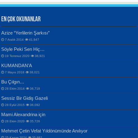
EN ÇOK OKUNANLAR
CAHİT SITKI TARANCI
Azize “Yerlilerin Şarkısı”
Otuz Beş Yaş Şiiri...
VAHDETTİN YİĞİTCAN
Bülent Sağlam
7 Aralık 2014
41,947
Samimiyet Nedir?...
Mescid-i Aksâ Üstüne Ay!...
Söyle Peki Sen Hiç…
19 Temmuz 2020
38,921
KUMANDAN’A
7 Mayıs 2018
38,021
Bu Çılgın…
ERDEM BAYAZIT
28 Ekim 2014
36,718
Sana, Bana, Vatanıma, Ülkemin
İPEK ACAR SERT
Selahattin Yıldız
Sessiz Bir Gidiş Gazeli
İnsanlarına Dair...
Gazze’nin Şecaati, Ümmetin İmtihanı...
İdrakimle Üşürken...
28 Eylül 2015
36,092
Mami Alexandrina için
28 Ekim 2020
35,726
Mehmet Çetin Vefat Yıldönümünde Anılıyor
25 Kasım 2024
35,682