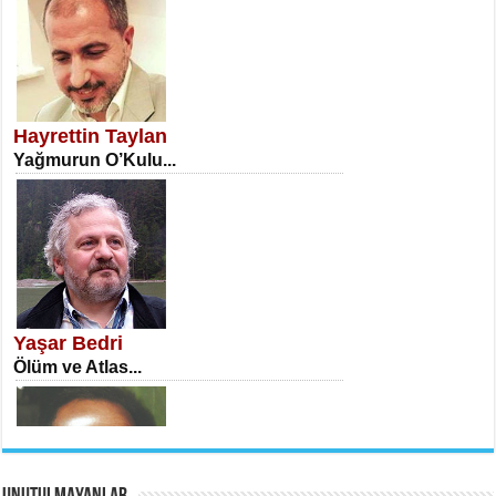
NECLA DİLEK ARSLAN
Öğretmenler Günü Mahkemesi...
Hayrettin Taylan
Yağmurun O’Kulu...
İSA KARATEPE
Ekranlar Arasında Kaybolan İnsan...
Yaşar Bedri
Ölüm ve Atlas...