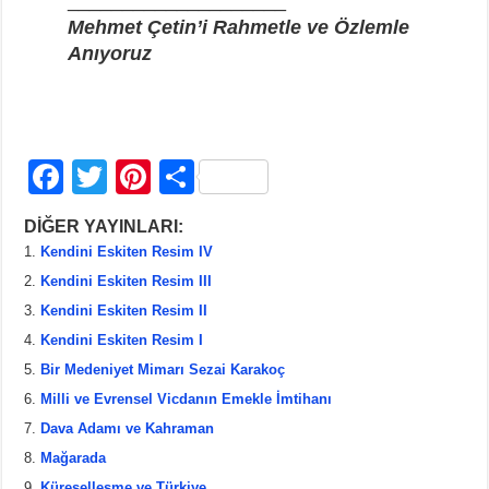
____________________
Mehmet Çetin’i Rahmetle ve Özlemle
Anıyor
uz
F
T
Pi
S
a
wi
nt
h
DİĞER YAYINLARI:
c
tt
er
ar
Kendini Eskiten Resim IV
e
er
e
e
Kendini Eskiten Resim III
b
st
Kendini Eskiten Resim II
Kendini Eskiten Resim I
o
Bir Medeniyet Mimarı Sezai Karakoç
o
Milli ve Evrensel Vicdanın Emekle İmtihanı
k
Dava Adamı ve Kahraman
Mağarada
Küreselleşme ve Türkiye