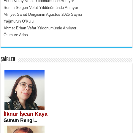
Erkin Koray Vefat Yıldönümünde Anılıyor
Semih Sergen Vefat Yıldönümünde Anılıyor
Milliyet Sanat Dergisinin Ağustos 2026 Sayısı
Yağmurun O’Kulu
Ahmet Erhan Vefat Yıldönümünde Anılıyor
Ölüm ve Atlas
EMİNE CUMA
Fanatizm Çıkmazı...
ŞAİRLER
SATILMIŞ ÜMİT ÇETİNKAYA
Erkenlik...
İlknur İşcan Kaya
Günün Rengi...