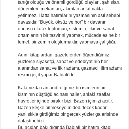
tanığı olduğu ve önemli gördüğü olayları, şahısları,
dönemleri, mekanları, akımları anlatmakla
yetinmez. Hatta hatıralarını yazmasının asıl sebebi
davasıdır. “Büyük, öksüz ve hor” bir davanın
öncüsü olarak toplumun, sistemin, fikir ve sanat
ortamlarının bir tasvirini yapmak, mücadelesine bir
temel, bir zemin oluşturmaktır, yapmaya çalıştığı.
Adını kitaplardan, gazetelerden öğrendiğimiz
yüzlerce siyasetçi, sanat ve edebiyatının her
alanından sanat ve fikir adamı, gazeteci, ilim adamı
resmi geçit yapar Babıali’de.
Kafamızda canlandırdığımız bu isimlerin bir
kısmının düştüğü acınası haller, ahlaki zaaflar
hayretler içinde bırakır bizi. Bazen içimizi acıtır.
Bazen keşke bilmeseydim dedirtecek kadar
yanlışlıkla girdiğimiz bir gerçek yüzler galerisinde
dolaştırır bizi.
Bu açıdan bakıldığında Babıali bir hatıra kitabı