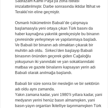
Sadrazam Kâmil Paşa'ya zorla istifası
imzalattırılmıştır. Darbe sonrasında iktidar İttihat ve
Terakki'nin eline geçmiştir.
Osmanlı hükümetinin Babıali’de çalışmaya
başlamasıyla yeni ortaya çıkan Türk basını da
haber kaynağına yakınlık gerekçesiyle bu binanın
çevresinde yerleşmeye ve yapılanmaya başladı.
Ve Babıali bir binanın adı olmaktan çıkarak bir
muhitin adı oldu. Sirkeci'den başlayıp Babıali
binasının önünden geçerek giden Cağaloğlu
yokuşunun iki yanındaki ve yan sokaklarındaki
matbaa ve gazete binalarını kapsayan yerin adı
Babıali olarak anılmağa başlandı.
Babıali bir süre sonra bir mesleğin ve bir sektörün
adı oldu aynı zamanda.
Yakın zamana kadar, yani 1980’li yıllara kadar, yani
medyanın yerini henüz basın almamışken, yani
basın-yayın organları İkitelliye taşınmamışken Türk