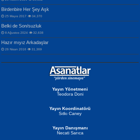
Birdenbire Her Şey Aşk
NAZIM HİKMET RAN
MAHMUT GÜRBÜZ
Songül Özel
25 Mayıs 2017
34,370
Bir Cezaevinde, Tecritteki Adamın
İbrahim Olmak ve Bitirebilmek...
Mahzen...
Mektupları...
Belki de Son/suzluk
8 Ağustos 2024
32,638
Hazır mıyız Arkadaşlar
26 Nisan 2016
31,369
NURAN KÖSE BAYDAR
Neva Selçuk
Gün Güzeli...
Ben Deniz Değilim ki...
Yayın Yönetmeni
Teodora Doni
Yayın Koordinatörü
Sıtkı Caney
Yayın Danışmanı
MUSTAFA ORAL
Ahmet Aydın
Necati Sarıca
Şiir, Siyaseti Kaldırmıyor Tanpınar...