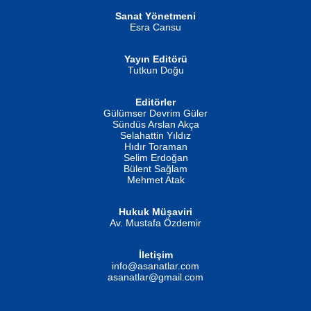
Helin...
Sanat Yönetmeni
Esra Cansu
Yayın Editörü
Tutkun Doğu
Editörler
İSMAİL OKUTAN
Gülümser Devrim Güler
Fatma Camcı
Erkeklerin Kahrolması Ne Demektir
Sündüs Arslan Akça
Evvel Zaman Tanrıçası...
Biliyor musunuz? ...
Selahattin Yıldız
Hıdır Toraman
Selim Erdoğan
Bülent Sağlam
Mehmet Atak
Hukuk Müşaviri
Av. Mustafa Özdemir
Mustafa Oral
NUHAN NEBİ ÇAM
İletişim
Yağmur Mangası...
Kaptan...
info@asanatlar.com
asanatlar@gmail.com