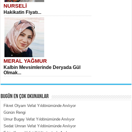
NURSELİ
Hakikatin Fiyatı...
MERAL YAĞMUR
Kalbin Mevsimlerinde Deryada Gül
Olmak...
BUGÜN EN ÇOK OKUNANLAR
Fikret Otyam Vefat Yıldönümünde Anılıyor
Günün Rengi
Umur Bugay Vefat Yıldönümünde Anılıyor
MEHMET ÇOBAN
Sedat Umran Vefat Yıldönümünde Anılıyor
İçerdeki Put Dışardaki Maskeler...