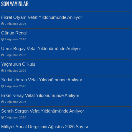
SON YAYINLAR
Fikret Otyam Vefat Yıldönümünde Anılıyor
9 Ağustos 2026
Yılmaz Ekinci
MUSTAFA KELOĞLU
Günün Rengi
Geceye Söylenen...
Yarına İz Bırakmak...
9 Ağustos 2026
Umur Bugay Vefat Yıldönümünde Anılıyor
8 Ağustos 2026
Yağmurun O’Kulu
8 Ağustos 2026
Sedat Umran Vefat Yıldönümünde Anılıyor
Banu Sancak
ATİLLA ÖZEN
7 Ağustos 2026
Defterimden İçeri...
Sultan Olmadan Önce Eyüp...
Erkin Koray Vefat Yıldönümünde Anılıyor
7 Ağustos 2026
Semih Sergen Vefat Yıldönümünde Anılıyor
6 Ağustos 2026
Milliyet Sanat Dergisinin Ağustos 2026 Sayısı