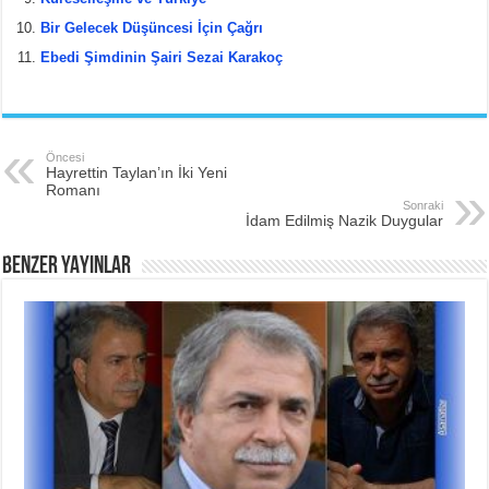
Bir Gelecek Düşüncesi İçin Çağrı
Ebedi Şimdinin Şairi Sezai Karakoç
Öncesi
Hayrettin Taylan’ın İki Yeni
Romanı
Sonraki
İdam Edilmiş Nazik Duygular
BENZER YAYINLAR