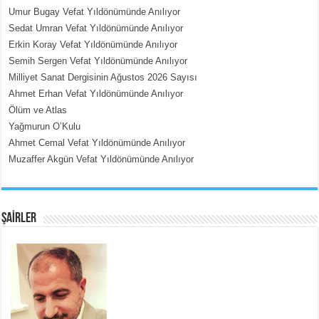
Umur Bugay Vefat Yıldönümünde Anılıyor
Sedat Umran Vefat Yıldönümünde Anılıyor
Erkin Koray Vefat Yıldönümünde Anılıyor
MEHMET ÇOBAN
Semih Sergen Vefat Yıldönümünde Anılıyor
İçerdeki Put Dışardaki Maskeler...
Milliyet Sanat Dergisinin Ağustos 2026 Sayısı
Ahmet Erhan Vefat Yıldönümünde Anılıyor
Ölüm ve Atlas
Yağmurun O’Kulu
Ahmet Cemal Vefat Yıldönümünde Anılıyor
Muzaffer Akgün Vefat Yıldönümünde Anılıyor
EMİNE CUMA
Fanatizm Çıkmazı...
ŞAİRLER
SATILMIŞ ÜMİT ÇETİNKAYA