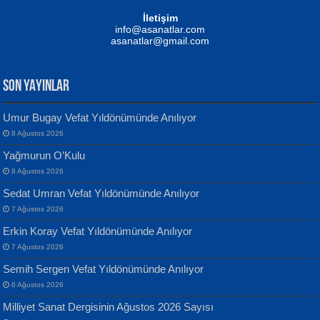
Mustafa Oral
NUHAN NEBİ ÇAM
İletişim
Yağmur Mangası...
Kaptan...
info@asanatlar.com
asanatlar@gmail.com
SON YAYINLAR
Umur Bugay Vefat Yıldönümünde Anılıyor
8 Ağustos 2026
Yılmaz Ekinci
MUSTAFA KELOĞLU
Yağmurun O’Kulu
Geceye Söylenen...
Yarına İz Bırakmak...
8 Ağustos 2026
Sedat Umran Vefat Yıldönümünde Anılıyor
7 Ağustos 2026
Erkin Koray Vefat Yıldönümünde Anılıyor
7 Ağustos 2026
Semih Sergen Vefat Yıldönümünde Anılıyor
Banu Sancak
ATİLLA ÖZEN
6 Ağustos 2026
Defterimden İçeri...
Sultan Olmadan Önce Eyüp...
Milliyet Sanat Dergisinin Ağustos 2026 Sayısı