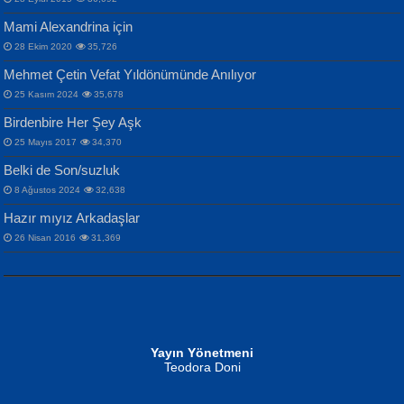
Mami Alexandrina için
28 Ekim 2020
35,726
Mehmet Çetin Vefat Yıldönümünde Anılıyor
25 Kasım 2024
35,678
Birdenbire Her Şey Aşk
NAZIM HİKMET RAN
MAHMUT GÜRBÜZ
Songül Özel
25 Mayıs 2017
34,370
Bir Cezaevinde, Tecritteki Adamın
İbrahim Olmak ve Bitirebilmek...
Mahzen...
Mektupları...
Belki de Son/suzluk
8 Ağustos 2024
32,638
Hazır mıyız Arkadaşlar
26 Nisan 2016
31,369
NURAN KÖSE BAYDAR
Neva Selçuk
Gün Güzeli...
Ben Deniz Değilim ki...
Yayın Yönetmeni
Teodora Doni