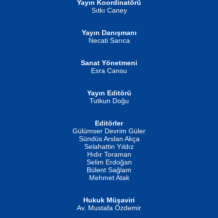
Yayın Koordinatörü
Sıtkı Caney
Yayın Danışmanı
MUSTAFA ORAL
Ahmet Aydın
Necati Sarıca
Şiir, Siyaseti Kaldırmıyor Tanpınar...
Helin...
Sanat Yönetmeni
Esra Cansu
Yayın Editörü
Tutkun Doğu
Editörler
İSMAİL OKUTAN
Gülümser Devrim Güler
Fatma Camcı
Erkeklerin Kahrolması Ne Demektir
Sündüs Arslan Akça
Evvel Zaman Tanrıçası...
Biliyor musunuz? ...
Selahattin Yıldız
Hıdır Toraman
Selim Erdoğan
Bülent Sağlam
Mehmet Atak
Hukuk Müşaviri
Av. Mustafa Özdemir