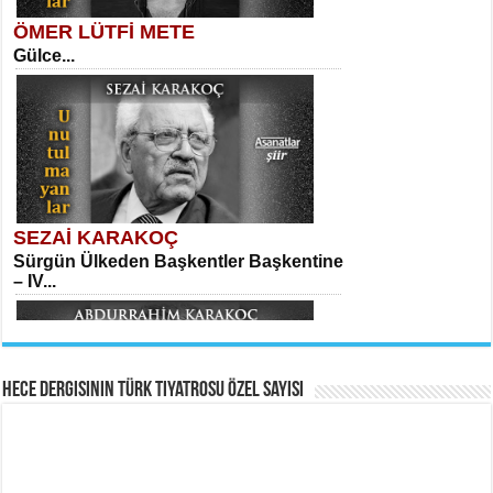
ÖMER LÜTFİ METE
Gülce...
MEHMET TAŞTAN
Vagon’da Bir Şairle...
Kadir Ünal
Ayağıma Dolanan Yokuş...
SEZAİ KARAKOÇ
Sürgün Ülkeden Başkentler Başkentine
SITKI CANEY
– IV...
Oruçla Devrim ve Özgürlüğe…...
Mehmet Çoban
Elmira...
Hece Dergisinin Türk Tiyatrosu Özel Sayısı
ABDURRAHİM KARAKOÇ
HAYRETTİN TAYLAN
Mihriban...