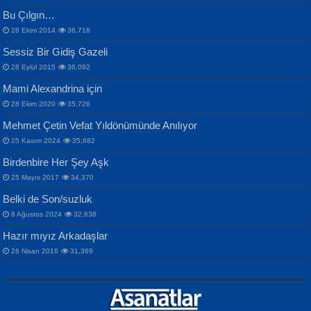
Bu Çılgın…
ERDEM BAYAZIT
28 Ekim 2014
36,718
Sana, Bana, Vatanıma, Ülkemin
İPEK ACAR SERT
Selahattin Yıldız
Sessiz Bir Gidiş Gazeli
İnsanlarına Dair...
Gazze’nin Şecaati, Ümmetin İmtihanı...
İdrakimle Üşürken...
28 Eylül 2015
36,092
Mami Alexandrina için
28 Ekim 2020
35,726
Mehmet Çetin Vefat Yıldönümünde Anılıyor
25 Kasım 2024
35,682
Birdenbire Her Şey Aşk
NAZIM HİKMET RAN
MAHMUT GÜRBÜZ
Songül Özel
25 Mayıs 2017
34,370
Bir Cezaevinde, Tecritteki Adamın
İbrahim Olmak ve Bitirebilmek...
Mahzen...
Mektupları...
Belki de Son/suzluk
8 Ağustos 2024
32,638
Hazır mıyız Arkadaşlar
26 Nisan 2016
31,369
NURAN KÖSE BAYDAR
Neva Selçuk