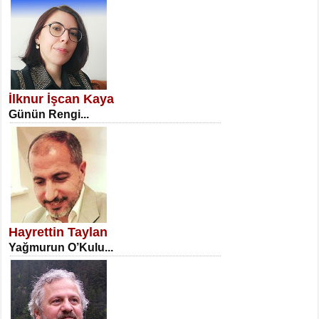
SATILMIŞ ÜMİT ÇETİNKAYA
Erkenlik...
İlknur İşcan Kaya
Günün Rengi...
NECLA DİLEK ARSLAN
Öğretmenler Günü Mahkemesi...
Hayrettin Taylan
Yağmurun O’Kulu...