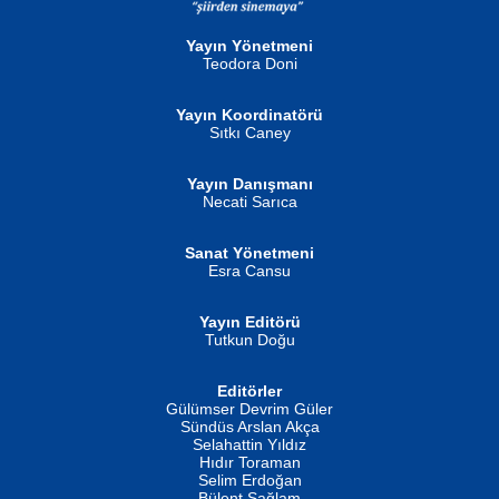
Gün Güzeli...
Ben Deniz Değilim ki...
Yayın Yönetmeni
Teodora Doni
Yayın Koordinatörü
Sıtkı Caney
Yayın Danışmanı
MUSTAFA ORAL
Ahmet Aydın
Necati Sarıca
Şiir, Siyaseti Kaldırmıyor Tanpınar...
Helin...
Sanat Yönetmeni
Esra Cansu
Yayın Editörü
Tutkun Doğu
Editörler
İSMAİL OKUTAN
Gülümser Devrim Güler
Fatma Camcı
Erkeklerin Kahrolması Ne Demektir
Sündüs Arslan Akça
Evvel Zaman Tanrıçası...
Biliyor musunuz? ...
Selahattin Yıldız
Hıdır Toraman
Selim Erdoğan
Bülent Sağlam