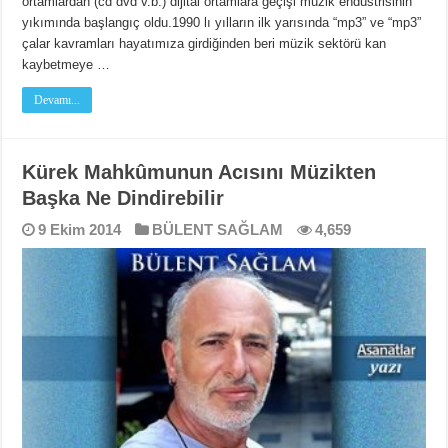
ortamlardan (cd dvd v.b.) dijital ortamlara geçişi müzik endüstrisinin
yıkımında başlangıç oldu.1990 lı yılların ilk yarısında “mp3” ve “mp3”
çalar kavramları hayatımıza girdiğinden beri müzik sektörü kan
kaybetmeye …
Devamı...
Kürek Mahkûmunun Acısını Müzikten
Başka Ne Dindirebilir
9 Ekim 2014
BÜLENT SAĞLAM
4,659