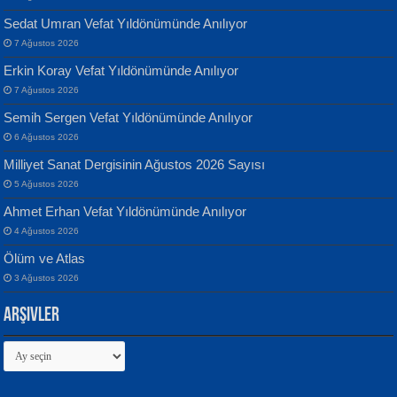
Sedat Umran Vefat Yıldönümünde Anılıyor
Banu Sancak
ATİLLA ÖZEN
7 Ağustos 2026
Defterimden İçeri...
Sultan Olmadan Önce Eyüp...
Erkin Koray Vefat Yıldönümünde Anılıyor
7 Ağustos 2026
Semih Sergen Vefat Yıldönümünde Anılıyor
6 Ağustos 2026
Milliyet Sanat Dergisinin Ağustos 2026 Sayısı
5 Ağustos 2026
İsmail Aydos
EKREM KARABABA
Ahmet Erhan Vefat Yıldönümünde Anılıyor
İnkisar...
Yaralı Şiir...
4 Ağustos 2026
Ölüm ve Atlas
3 Ağustos 2026
Arşivler
Arşivler
Ekim Betül Uçar
MEHMET ALİ BAL
Sarkıntı Huzur...
Nakba’dan Nakba’ya Aliyah’dan