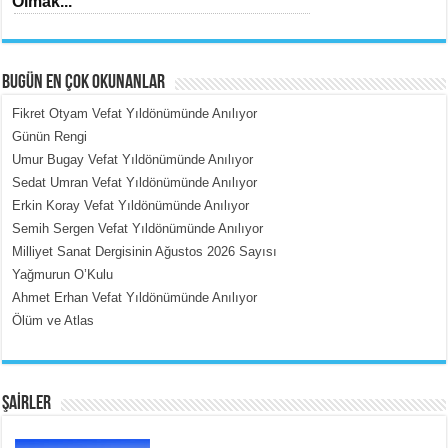
Olmak...
BUGÜN EN ÇOK OKUNANLAR
Fikret Otyam Vefat Yıldönümünde Anılıyor
Günün Rengi
Umur Bugay Vefat Yıldönümünde Anılıyor
MEHMET ÇOBAN
Sedat Umran Vefat Yıldönümünde Anılıyor
İçerdeki Put Dışardaki Maskeler...
Erkin Koray Vefat Yıldönümünde Anılıyor
Semih Sergen Vefat Yıldönümünde Anılıyor
Milliyet Sanat Dergisinin Ağustos 2026 Sayısı
Yağmurun O’Kulu
Ahmet Erhan Vefat Yıldönümünde Anılıyor
Ölüm ve Atlas
EMİNE CUMA
Fanatizm Çıkmazı...
ŞAİRLER