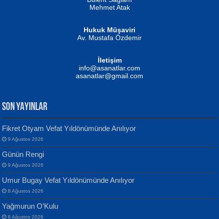
Mehmet Atak
Hukuk Müşaviri
Av. Mustafa Özdemir
Mustafa Oral
NUHAN NEBİ ÇAM
İletişim
Yağmur Mangası...
Kaptan...
info@asanatlar.com
asanatlar@gmail.com
SON YAYINLAR
Fikret Otyam Vefat Yıldönümünde Anılıyor
9 Ağustos 2026
Yılmaz Ekinci
MUSTAFA KELOĞLU
Günün Rengi
Geceye Söylenen...
Yarına İz Bırakmak...
9 Ağustos 2026
Umur Bugay Vefat Yıldönümünde Anılıyor
8 Ağustos 2026
Yağmurun O’Kulu
8 Ağustos 2026