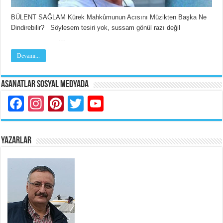
BÜLENT SAĞLAM Kürek Mahkûmunun Acısını Müzikten Başka Ne
Dindirebilir? Söylesem tesiri yok, sussam gönül razı değil
…
Devamı...
Asanatlar Sosyal Medyada
Facebook
Instagram
Pinterest
Twitter
YouTube
YAZARLAR