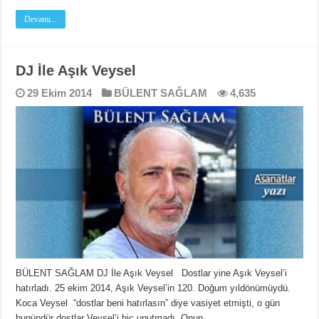
Devamı...
DJ İle Aşık Veysel
29 Ekim 2014
BÜLENT SAĞLAM
4,635
BÜLENT SAĞLAM DJ İle Aşık Veysel Dostlar yine Aşık Veysel’i
hatırladı. 25 ekim 2014, Aşık Veysel’in 120. Doğum yıldönümüydü.
Koca Veysel “dostlar beni hatırlasın” diye vasiyet etmişti, o gün
bugündür dostlar Veysel’i hiç unutmadı. Onun …