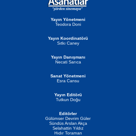
NURAN KÖSE BAYDAR
Neva Selçuk
Gün Güzeli...
Ben Deniz Değilim ki...
Yayın Yönetmeni
Teodora Doni
Yayın Koordinatörü
Sıtkı Caney
Yayın Danışmanı
MUSTAFA ORAL
Ahmet Aydın
Necati Sarıca
Şiir, Siyaseti Kaldırmıyor Tanpınar...
Helin...
Sanat Yönetmeni
Esra Cansu
Yayın Editörü
Tutkun Doğu
Editörler
İSMAİL OKUTAN
Gülümser Devrim Güler
Fatma Camcı
Erkeklerin Kahrolması Ne Demektir
Sündüs Arslan Akça
Evvel Zaman Tanrıçası...
Biliyor musunuz? ...
Selahattin Yıldız
Hıdır Toraman