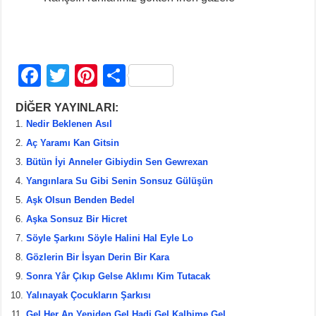
F
T
Pi
S
a
wi
nt
h
DİĞER YAYINLARI:
c
tt
er
ar
Nedir Beklenen Asıl
e
er
e
e
Aç Yaramı Kan Gitsin
b
st
Bütün İyi Anneler Gibiydin Sen Gewrexan
Yangınlara Su Gibi Senin Sonsuz Gülüşün
o
Aşk Olsun Benden Bedel
o
Aşka Sonsuz Bir Hicret
k
Söyle Şarkını Söyle Halini Hal Eyle Lo
Gözlerin Bir İsyan Derin Bir Kara
Sonra Yâr Çıkıp Gelse Aklımı Kim Tutacak
Yalınayak Çocukların Şarkısı
Gel Her An Yeniden Gel Hadi Gel Kalbime Gel