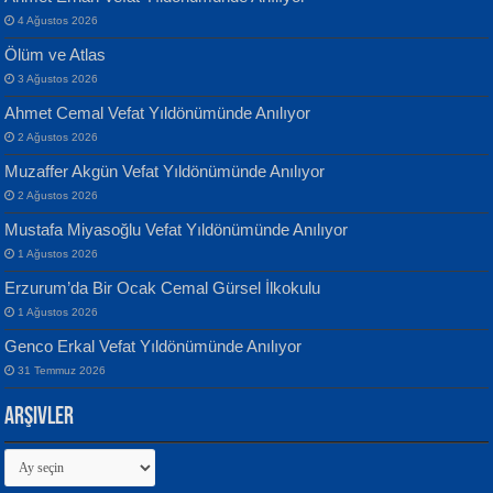
4 Ağustos 2026
Ölüm ve Atlas
Banu Sancak
ATİLLA ÖZEN
3 Ağustos 2026
Defterimden İçeri...
Sultan Olmadan Önce Eyüp...
Ahmet Cemal Vefat Yıldönümünde Anılıyor
2 Ağustos 2026
Muzaffer Akgün Vefat Yıldönümünde Anılıyor
2 Ağustos 2026
Mustafa Miyasoğlu Vefat Yıldönümünde Anılıyor
1 Ağustos 2026
İsmail Aydos
EKREM KARABABA
Erzurum’da Bir Ocak Cemal Gürsel İlkokulu
İnkisar...
Yaralı Şiir...
1 Ağustos 2026
Genco Erkal Vefat Yıldönümünde Anılıyor
31 Temmuz 2026
Arşivler
Arşivler
Ekim Betül Uçar
MEHMET ALİ BAL