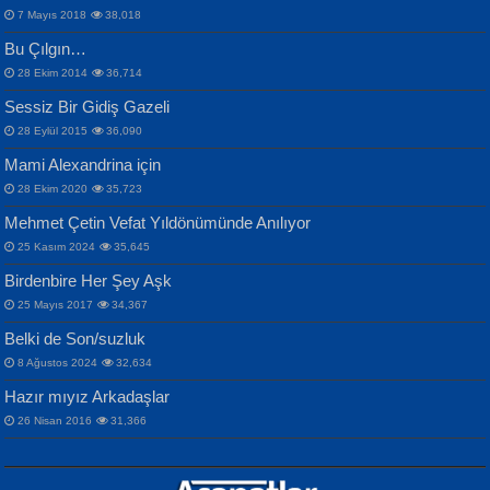
7 Mayıs 2018
38,018
Bu Çılgın…
ERDEM BAYAZIT
28 Ekim 2014
36,714
Sana, Bana, Vatanıma, Ülkemin
İPEK ACAR SERT
Selahattin Yıldız
Sessiz Bir Gidiş Gazeli
İnsanlarına Dair...
Gazze’nin Şecaati, Ümmetin İmtihanı...
İdrakimle Üşürken...
28 Eylül 2015
36,090
Mami Alexandrina için
28 Ekim 2020
35,723
Mehmet Çetin Vefat Yıldönümünde Anılıyor
25 Kasım 2024
35,645
Birdenbire Her Şey Aşk
NAZIM HİKMET RAN
MAHMUT GÜRBÜZ
Songül Özel
25 Mayıs 2017
34,367
Bir Cezaevinde, Tecritteki Adamın
İbrahim Olmak ve Bitirebilmek...
Mahzen...
Mektupları...
Belki de Son/suzluk
8 Ağustos 2024
32,634
Hazır mıyız Arkadaşlar
26 Nisan 2016
31,366