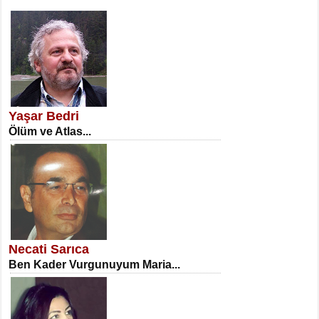
SATILMIŞ ÜMİT ÇETİNKAYA
Erkenlik...
Yaşar Bedri
Ölüm ve Atlas...
NECLA DİLEK ARSLAN
Öğretmenler Günü Mahkemesi...
Necati Sarıca
Ben Kader Vurgunuyum Maria...