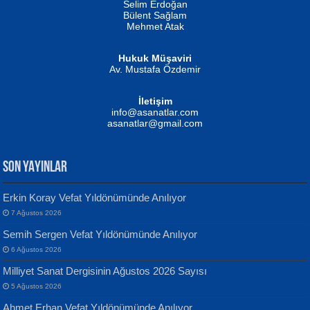
Selim Erdoğan
Bülent Sağlam
Mehmet Atak
Hukuk Müşaviri
Av. Mustafa Özdemir
Mustafa Oral
NUHAN NEBİ ÇAM
İletişim
Yağmur Mangası...
Kaptan...
info@asanatlar.com
asanatlar@gmail.com
SON YAYINLAR
Erkin Koray Vefat Yıldönümünde Anılıyor
7 Ağustos 2026
Yılmaz Ekinci
MUSTAFA KELOĞLU
Semih Sergen Vefat Yıldönümünde Anılıyor
Geceye Söylenen...
Yarına İz Bırakmak...
6 Ağustos 2026
Milliyet Sanat Dergisinin Ağustos 2026 Sayısı
5 Ağustos 2026
Ahmet Erhan Vefat Yıldönümünde Anılıyor