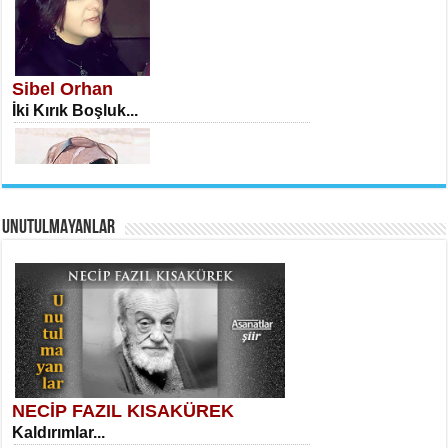
İSA KARATEPE
Ekranlar Arasında Kaybolan İnsan...
Sibel Orhan
İki Kırık Boşluk...
UNUTULMAYANLAR
AHMET URFALI
Ömer Lütfi Mete’nin “Gülce” Şiirini
Tahlil Denemesi...
Meral Yağmur
Eski Bir Şiir...
NECİP FAZIL KISAKÜREK
Kaldırımlar...
SELAHATTİN YILDIZ