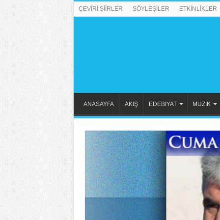
ÇEVİRİ ŞİİRLER
SÖYLEŞİLER
ETKİNLİKLER
ANASAYFA
AKIŞ
EDEBİYAT
MÜZİK