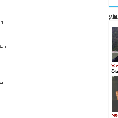
EM
Fan
ŞAİRL
rı
dan
SA
Erk
Ya
Ölü
cı
NE
Öğr
Ne