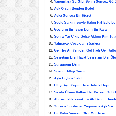
Yangınlara Su Gibi Senin Sonsuz Gül
o
Aşk Olsun Benden Bedel
o
Aşka Sonsuz Bir Hicret
k
Söyle Şarkını Söyle Halini Hal Eyle Lo
Gözlerin Bir İsyan Derin Bir Kara
Sonra Yâr Çıkıp Gelse Aklımı Kim Tut
Yalınayak Çocukların Şarkısı
Gel Her An Yeniden Gel Hadi Gel Kalb
Seyretsin Bizi Hayat Seyretsin Bizi Öl
Sürgünüm Benim
Sözün Bittiği Yerdir
Aşkı Hiçliğe Saldım
Elliyi Aştı Yaşım Hala Belada Başım
Sevda Ülkesi Kalbin Her Bir Yeri Gül 
Ah Sevdalık Yasaklım Ah Benim Bend
Yürekte Sonbahar Yağmurda Aşk Var
Bir Daha Sevsem Olur Mu Bahar