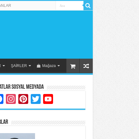
ANLAR
R
ŞAİRLER
Mağaza
atlar Sosyal Medyada
Facebook
Instagram
Pinterest
Twitter
YouTube
RLAR