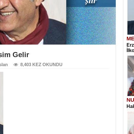
ME
Erz
İlk
sim Gelir
slan
8,403 KEZ OKUNDU
NU
Hak