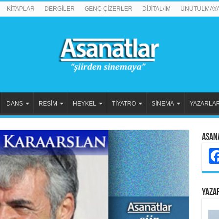
KİTAPLAR
DERGİLER
GENÇ ÇİZERLER
DİJİTAL/İM
UNUTULMAY
DANS
RESİM
HEYKEL
TİYATRO
SİNEMA
YAZARLA
Asan
YAZA