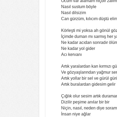
Öcüm var alamam hiçbir zali
Nasıl sustum böyle
Nasıl dilsizim
Can gürzüm, kılıcım düştü eli
Körleşti mi yoksa ah gönül g
İçimde duman mı sarmış her y
Ne kadar acıdan sonradır ölü
Ne kadar yol gider
Acı kervanı
Artık yaralardan kan kırmızı gü
Ve gözyaşlarından yağmur serp
Artık yollar bir sel ve gürül gür
Artık buralardan gidesim gelir
Çığlık olur sesim artık duram
Dizilir peşime anılar bir bir
Niçin, nasıl, neden diye sora
İnsan niye ağlar