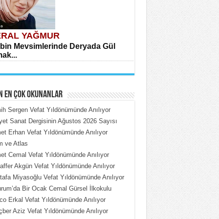
RAL YAĞMUR
bin Mevsimlerinde Deryada Gül
ak...
N EN ÇOK OKUNANLAR
h Sergen Vefat Yıldönümünde Anılıyor
iyet Sanat Dergisinin Ağustos 2026 Sayısı
t Erhan Vefat Yıldönümünde Anılıyor
HMET ÇOBAN
 ve Atlas
rdeki Put Dışardaki Maskeler...
t Cemal Vefat Yıldönümünde Anılıyor
ffer Akgün Vefat Yıldönümünde Anılıyor
afa Miyasoğlu Vefat Yıldönümünde Anılıyor
rum’da Bir Ocak Cemal Gürsel İlkokulu
o Erkal Vefat Yıldönümünde Anılıyor
ber Aziz Vefat Yıldönümünde Anılıyor