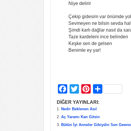
Niye delirir
Çekip gidesim var önümde yol
Sevmeyen ne bilsin sevda ha
Şimdi karlı dağlar nasıl da sar
Taze kardeleni ince belinden
Keşke sen de gelsen
Benimle ey yar!
F
T
Pi
S
a
wi
nt
h
DİĞER YAYINLARI:
c
tt
er
ar
Nedir Beklenen Asıl
e
er
e
e
Aç Yaramı Kan Gitsin
b
st
Bütün İyi Anneler Gibiydin Sen Gewre