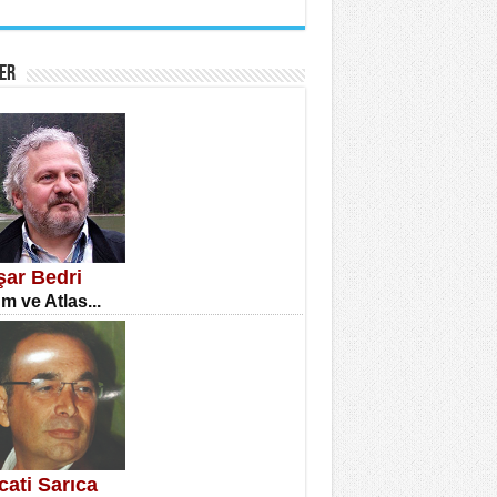
İNE CUMA
atizm Çıkmazı...
ER
TILMIŞ ÜMİT ÇETİNKAYA
enlik...
şar Bedri
m ve Atlas...
CLA DİLEK ARSLAN
etmenler Günü Mahkemesi...
cati Sarıca