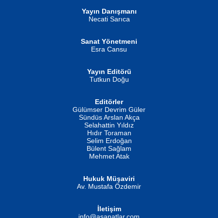
Yayın Danışmanı
MUSTAFA ORAL
Ahmet Aydın
Necati Sarıca
Şiir, Siyaseti Kaldırmıyor Tanpınar...
Helin...
Sanat Yönetmeni
Esra Cansu
Yayın Editörü
Tutkun Doğu
Editörler
İSMAİL OKUTAN
Gülümser Devrim Güler
Fatma Camcı
Erkeklerin Kahrolması Ne Demektir
Sündüs Arslan Akça
Evvel Zaman Tanrıçası...
Biliyor musunuz? ...
Selahattin Yıldız
Hıdır Toraman
Selim Erdoğan
Bülent Sağlam
Mehmet Atak
Hukuk Müşaviri
Av. Mustafa Özdemir
Mustafa Oral
NUHAN NEBİ ÇAM
İletişim
Yağmur Mangası...
Kaptan...
info@asanatlar.com