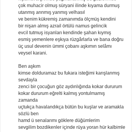
çok muhacir olmuş süryani ilinde kıyama durmuş
utanmış arınmış yanmış velhasıl
ve benim kükremiş zamanımda ölçmüş kendini
bir nişan almış azrail örtülü namus gelincik
evcil tutmuş isyanları kendinde şahan kıymış
esmiş yemenlere eşkıya rüzgârlarla ve bana doğru
üç usul devenin ümmi çobanı aşkımın selâmı
veysel karani.
Ben aşkım
kimse dolduramaz bu fukara isteğimi karışlanmış
sevdayla
zenci bir çocuğun göz aydınlığında kokar dururum
kokar dururum eğrelti kalmış yontulmamış
zamanda
uçtukça havalandıkça bütün bu kuşlar ve aramakla
sözlü ben
hamd ü senalarımı göklere düğümlerim
sevgilim bozdikenler içinde rüya yoran hür kalbimle