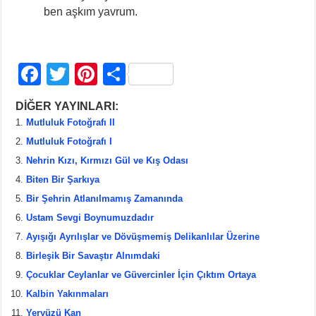
ben aşkım yavrum.
F
T
Pi
S
a
wi
nt
h
DİĞER YAYINLARI:
c
tt
er
ar
Mutluluk Fotoğrafı II
e
er
e
e
Mutluluk Fotoğrafı I
b
st
Nehrin Kızı, Kırmızı Gül ve Kış Odası
Biten Bir Şarkıya
o
Bir Şehrin Atlanılmamış Zamanında
o
Ustam Sevgi Boynumuzdadır
k
Ayışığı Ayrılışlar ve Dövüşmemiş Delikanlılar Üzerine
Birleşik Bir Savaştır Alnımdaki
Çocuklar Ceylanlar ve Güvercinler İçin Çıktım Ortaya
Kalbin Yakınmaları
Yeryüzü Kan