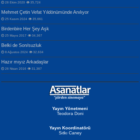
28 Ekim 2020
35,724
Mehmet Çetin Vefat Yıldönümünde Anılıyor
25 Kasım 2024
35,661
Birdenbire Her Şey Aşk
NAZIM HİKMET RAN
MAHMUT GÜRBÜZ
Songül Özel
25 Mayıs 2017
34,367
Bir Cezaevinde, Tecritteki Adamın
İbrahim Olmak ve Bitirebilmek...
Mahzen...
Mektupları...
Belki de Son/suzluk
8 Ağustos 2024
32,634
Hazır mıyız Arkadaşlar
26 Nisan 2016
31,367
NURAN KÖSE BAYDAR
Neva Selçuk
Gün Güzeli...
Ben Deniz Değilim ki...
Yayın Yönetmeni
Teodora Doni
Yayın Koordinatörü
Sıtkı Caney