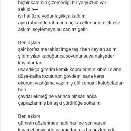
hiçbir kalemin çizemediği bir yeryüzüm var –
saklıdır—
iyi hal üzre yoğunlaştıkça kalbim
ayın rahminde rahmana açılan eller benim elimse
aşkımı söylemeye bu can az gelir.
Ben aşkım
şair körfezime tabiat imge taşır ben ceylan adım
şiirim yılan kabuğunca soyunur suya nakşeder
kuytulardan
usandıkça girerim kemik köprülerimin kıbleli evine
düşe-kalka tozuturum gövdemi sana karşı
okurum yastığıma yazılmış gül cengini kalûbelâdan
beri
çavdar ekmeğine varınca bir sarı anka
çaprazlanmış bir aşkı yürürlüğe sokarım.
Ben aşkım
gümrah gözlerimde harfi harfine sen varsın
kıyamet arşivinde yağmurlanmış bu gözlerimde