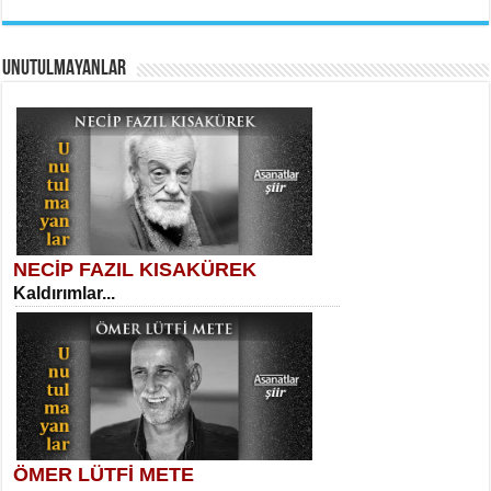
UNUTULMAYANLAR
AHMET URFALI
Ömer Lütfi Mete’nin “Gülce” Şiirini
Tahlil Denemesi...
Sibel Orhan
İki Kırık Boşluk...
NECİP FAZIL KISAKÜREK
Kaldırımlar...
SELAHATTİN YILDIZ
İnsanın Zindanı...
Meral Yağmur
Eski Bir Şiir...
ÖMER LÜTFİ METE