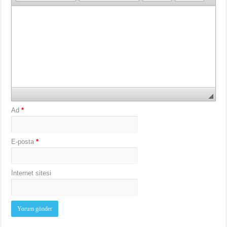
Ad
*
E-posta
*
İnternet sitesi