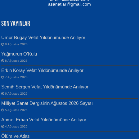
asanatlar@gmail.com
SON YAYINLAR
Umur Bugay Vefat Yıldönümünde Anılıyor
8 Ağustos 2026
Yılmaz Ekinci
MUSTAFA KELOĞLU
Yağmurun O’Kulu
Geceye Söylenen...
Yarına İz Bırakmak...
8 Ağustos 2026
Erkin Koray Vefat Yıldönümünde Anılıyor
7 Ağustos 2026
Semih Sergen Vefat Yıldönümünde Anılıyor
6 Ağustos 2026
Milliyet Sanat Dergisinin Ağustos 2026 Sayısı
Banu Sancak
ATİLLA ÖZEN
5 Ağustos 2026
Defterimden İçeri...
Sultan Olmadan Önce Eyüp...
Ahmet Erhan Vefat Yıldönümünde Anılıyor
4 Ağustos 2026
Ölüm ve Atlas