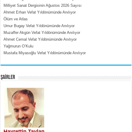
Milliyet Sanat Dergisinin Ağustos 2026 Sayısı
MEHMET ÇOBAN
Ahmet Erhan Vefat Yıldönümünde Anılıyor
İçerdeki Put Dışardaki Maskeler...
Ölüm ve Atlas
Umur Bugay Vefat Yıldönümünde Anılıyor
Muzaffer Akgün Vefat Yıldönümünde Anılıyor
Ahmet Cemal Vefat Yıldönümünde Anılıyor
Yağmurun O’Kulu
Mustafa Miyasoğlu Vefat Yıldönümünde Anılıyor
EMİNE CUMA
Fanatizm Çıkmazı...
ŞAİRLER
SATILMIŞ ÜMİT ÇETİNKAYA
Erkenlik...
Hayrettin Taylan