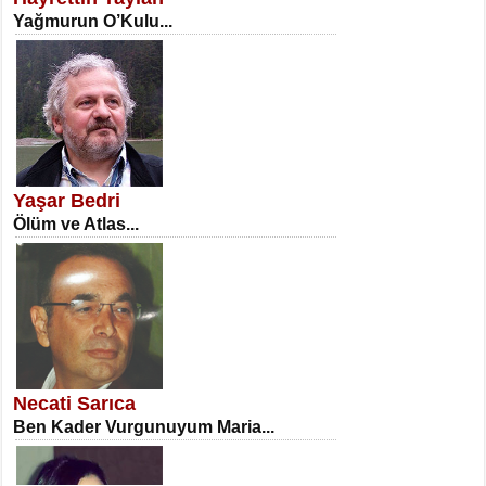
Yağmurun O’Kulu...
NECLA DİLEK ARSLAN
Öğretmenler Günü Mahkemesi...
Yaşar Bedri
Ölüm ve Atlas...
İSA KARATEPE
Ekranlar Arasında Kaybolan İnsan...
Necati Sarıca
Ben Kader Vurgunuyum Maria...