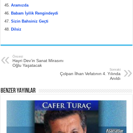
Aramızda
Babam İyilik Rengindeydi
Sizin Bahsiniz Geçti
Dilsiz
Öncesi
Hayri Dev’in Sanat Mirasını
Oğlu Yaşatacak
Sonraki
Çolpan İlhan Vefatının 4. Yılında
Anıldı
BENZER YAYINLAR