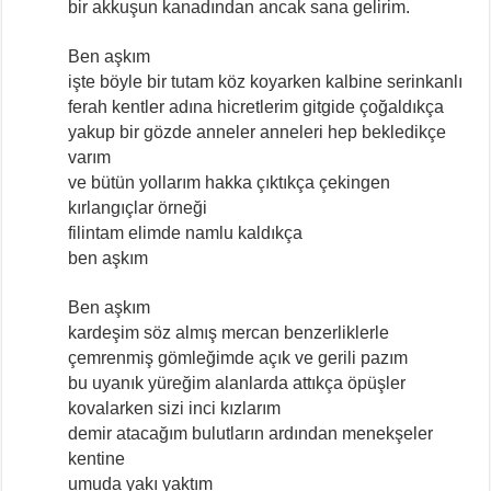
bir akkuşun kanadından ancak sana gelirim.
Ben aşkım
a
işte böyle bir tutam köz koyarken kalbine serinkanlı
ferah kentler adına hicretlerim gitgide çoğaldıkça
yakup bir gözde anneler anneleri hep bekledikçe
varım
ve bütün yollarım hakka çıktıkça çekingen
kırlangıçlar örneği
filintam elimde namlu kaldıkça
ben aşkım
Ben aşkım
kardeşim söz almış mercan benzerliklerle
çemrenmiş gömleğimde açık ve gerili pazım
bu uyanık yüreğim alanlarda attıkça öpüşler
kovalarken sizi inci kızlarım
demir atacağım bulutların ardından menekşeler
kentine
umuda yakı yaktım