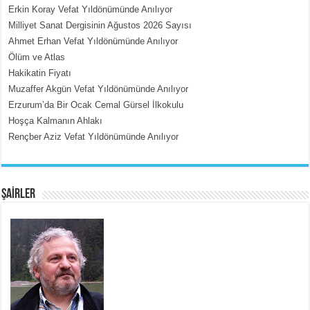
Erkin Koray Vefat Yıldönümünde Anılıyor
Milliyet Sanat Dergisinin Ağustos 2026 Sayısı
MEHMET ÇOBAN
Ahmet Erhan Vefat Yıldönümünde Anılıyor
İçerdeki Put Dışardaki Maskeler...
Ölüm ve Atlas
Hakikatin Fiyatı
Muzaffer Akgün Vefat Yıldönümünde Anılıyor
Erzurum’da Bir Ocak Cemal Gürsel İlkokulu
Hoşça Kalmanın Ahlakı
Rençber Aziz Vefat Yıldönümünde Anılıyor
EMİNE CUMA
Fanatizm Çıkmazı...
ŞAİRLER
SATILMIŞ ÜMİT ÇETİNKAYA
Erkenlik...