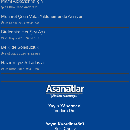
Mami Alexandrina için
28 Ekim 2020
35,723
Mehmet Çetin Vefat Yıldönümünde Anılıyor
25 Kasım 2024
35,645
Birdenbire Her Şey Aşk
NAZIM HİKMET RAN
MAHMUT GÜRBÜZ
Songül Özel
25 Mayıs 2017
34,367
Bir Cezaevinde, Tecritteki Adamın
İbrahim Olmak ve Bitirebilmek...
Mahzen...
Mektupları...
Belki de Son/suzluk
8 Ağustos 2024
32,634
Hazır mıyız Arkadaşlar
26 Nisan 2016
31,366
NURAN KÖSE BAYDAR
Neva Selçuk
Gün Güzeli...
Ben Deniz Değilim ki...
Yayın Yönetmeni
Teodora Doni
Yayın Koordinatörü
Sıtkı Caney