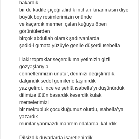
bakardık
bir de kadife çiçeği alırdık intiharı kınanmasın diye
büyük boy resimlerimizin önünde
ve kaçardık mermeri çalan kuğuyu öpen
görüntülerden
birçok abdullah olarak şadırvanlarda
şedid-i gırnata yüzüyle genile düşerdi ısebella
Hakir topraklar seçerdik maiyetimizin gizli
gözyaşlarıyla
cennetlerimizin unutur, derimizi değiştirirdik.
dalgındık sedef gemilerle taşınırdık
yaz gelirdi, ince ve şehlâ ısabella’yı düşünürdük
dilimize tütün basardık keserdik kulak
memelerimizi
bir mektupluk çocukluğumuz olurdu, ısabella’ya
yazardık
mumlar yanmazdı mahrem odalarda, kalırdık
Dilsizdik duvarlarda işaretlenirdik