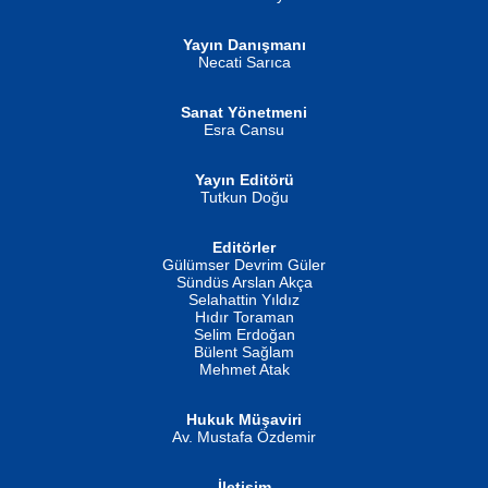
Yayın Danışmanı
MUSTAFA ORAL
Ahmet Aydın
Necati Sarıca
Şiir, Siyaseti Kaldırmıyor Tanpınar...
Helin...
Sanat Yönetmeni
Esra Cansu
Yayın Editörü
Tutkun Doğu
Editörler
İSMAİL OKUTAN
Gülümser Devrim Güler
Fatma Camcı
Erkeklerin Kahrolması Ne Demektir
Sündüs Arslan Akça
Evvel Zaman Tanrıçası...
Biliyor musunuz? ...
Selahattin Yıldız
Hıdır Toraman
Selim Erdoğan
Bülent Sağlam
Mehmet Atak
Hukuk Müşaviri
Av. Mustafa Özdemir
Mustafa Oral
NUHAN NEBİ ÇAM
İletişim