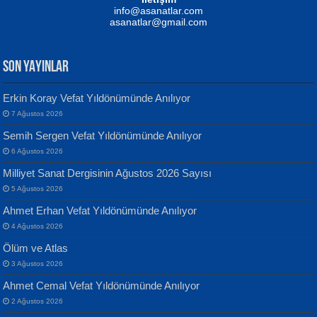
Yağmur Mangası...
Kaptan...
info@asanatlar.com
asanatlar@gmail.com
SON YAYINLAR
Erkin Koray Vefat Yıldönümünde Anılıyor
7 Ağustos 2026
Yılmaz Ekinci
MUSTAFA KELOĞLU
Semih Sergen Vefat Yıldönümünde Anılıyor
Geceye Söylenen...
Yarına İz Bırakmak...
6 Ağustos 2026
Milliyet Sanat Dergisinin Ağustos 2026 Sayısı
5 Ağustos 2026
Ahmet Erhan Vefat Yıldönümünde Anılıyor
4 Ağustos 2026
Ölüm ve Atlas
Banu Sancak
ATİLLA ÖZEN
3 Ağustos 2026
Defterimden İçeri...
Sultan Olmadan Önce Eyüp...
Ahmet Cemal Vefat Yıldönümünde Anılıyor
2 Ağustos 2026