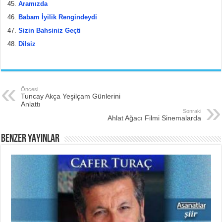
Aramızda
Babam İyilik Rengindeydi
Sizin Bahsiniz Geçti
Dilsiz
Öncesi
Tuncay Akça Yeşilçam Günlerini
Anlattı
Sonraki
Ahlat Ağacı Filmi Sinemalarda
BENZER YAYINLAR