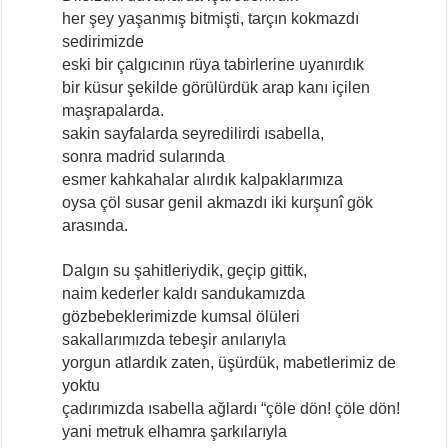
her şey yaşanmış bitmişti, tarçın kokmazdı
sedirimizde
eski bir çalgıcının rüya tabirlerine uyanırdık
bir küsur şekilde görülürdük arap kanı içilen
maşrapalarda.
sakin sayfalarda seyredilirdi ısabella,
sonra madrid sularında
esmer kahkahalar alırdık kalpaklarımıza
oysa çöl susar genil akmazdı iki kurşunî gök
arasında.
Dalgın su şahitleriydik, geçip gittik,
naim kederler kaldı sandukamızda
gözbebeklerimizde kumsal ölüleri
sakallarımızda tebeşir anılarıyla
yorgun atlardık zaten, üşürdük, mabetlerimiz de
yoktu
çadırımızda ısabella ağlardı “çöle dön! çöle dön!
yani metruk elhamra şarkılarıyla