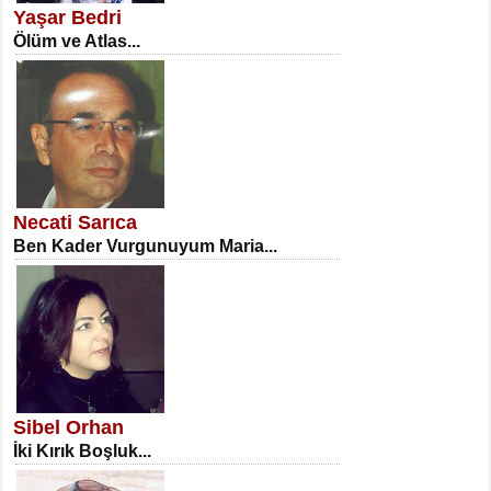
Yaşar Bedri
Ölüm ve Atlas...
NECLA DİLEK ARSLAN
Öğretmenler Günü Mahkemesi...
Necati Sarıca
Ben Kader Vurgunuyum Maria...
İSA KARATEPE
Ekranlar Arasında Kaybolan İnsan...
Sibel Orhan
İki Kırık Boşluk...