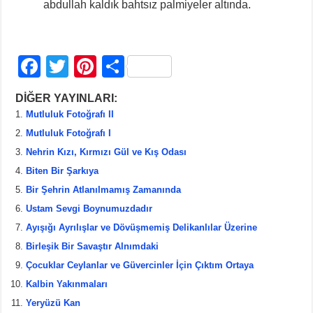
abdullah kaldık bahtsız palmiyeler altında.
F
T
Pi
S
a
wi
nt
h
DİĞER YAYINLARI:
c
tt
er
ar
Mutluluk Fotoğrafı II
e
er
e
e
Mutluluk Fotoğrafı I
b
st
Nehrin Kızı, Kırmızı Gül ve Kış Odası
Biten Bir Şarkıya
o
Bir Şehrin Atlanılmamış Zamanında
o
Ustam Sevgi Boynumuzdadır
k
Ayışığı Ayrılışlar ve Dövüşmemiş Delikanlılar Üzerine
Birleşik Bir Savaştır Alnımdaki
Çocuklar Ceylanlar ve Güvercinler İçin Çıktım Ortaya
Kalbin Yakınmaları
Yeryüzü Kan