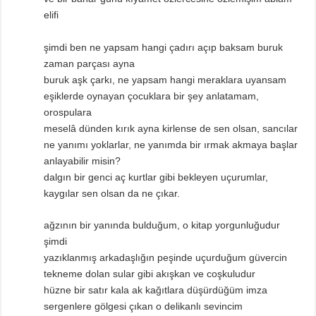
elifi
şimdi ben ne yapsam hangi çadırı açıp baksam buruk
zaman parçası ayna
buruk aşk çarkı, ne yapsam hangi meraklara uyansam
eşiklerde oynayan çocuklara bir şey anlatamam,
orospulara
meselâ dünden kırık ayna kirlense de sen olsan, sancılar
ne yanımı yoklarlar, ne yanımda bir ırmak akmaya başlar
anlayabilir misin?
dalgın bir genci aç kurtlar gibi bekleyen uçurumlar,
kaygılar sen olsan da ne çıkar.
ağzının bir yanında bulduğum, o kitap yorgunluğudur
şimdi
yazıklanmış arkadaşlığın peşinde uçurduğum güvercin
tekneme dolan sular gibi akışkan ve coşkuludur
hüzne bir satır kala ak kağıtlara düşürdüğüm imza
sergenlere gölgesi çıkan o delikanlı sevincim