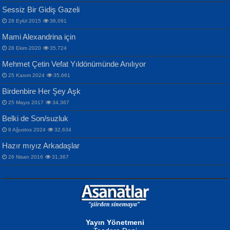
Sana, Bana, Vatanıma, Ülkemin
İPEK ACAR SERT
Selahattin Yıldız
Sessiz Bir Gidiş Gazeli
İnsanlarına Dair...
Gazze’nin Şecaati, Ümmetin İmtihanı...
İdrakimle Üşürken...
28 Eylül 2015
36,091
Mami Alexandrina için
28 Ekim 2020
35,724
Mehmet Çetin Vefat Yıldönümünde Anılıyor
25 Kasım 2024
35,661
Birdenbire Her Şey Aşk
NAZIM HİKMET RAN
MAHMUT GÜRBÜZ
Songül Özel
25 Mayıs 2017
34,367
Bir Cezaevinde, Tecritteki Adamın
İbrahim Olmak ve Bitirebilmek...
Mahzen...
Mektupları...
Belki de Son/suzluk
8 Ağustos 2024
32,634
Hazır mıyız Arkadaşlar
26 Nisan 2016
31,367
NURAN KÖSE BAYDAR
Neva Selçuk
Gün Güzeli...
Ben Deniz Değilim ki...
Yayın Yönetmeni