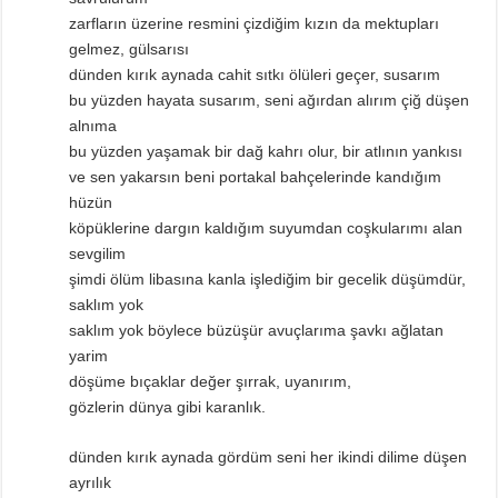
zarfların üzerine resmini çizdiğim kızın da mektupları
gelmez, gülsarısı
dünden kırık aynada cahit sıtkı ölüleri geçer, susarım
bu yüzden hayata susarım, seni ağırdan alırım çiğ düşen
alnıma
bu yüzden yaşamak bir dağ kahrı olur, bir atlının yankısı
ve sen yakarsın beni portakal bahçelerinde kandığım
hüzün
köpüklerine dargın kaldığım suyumdan coşkularımı alan
sevgilim
şimdi ölüm libasına kanla işlediğim bir gecelik düşümdür,
saklım yok
saklım yok böylece büzüşür avuçlarıma şavkı ağlatan
yarim
döşüme bıçaklar değer şırrak, uyanırım,
gözlerin dünya gibi karanlık.
dünden kırık aynada gördüm seni her ikindi dilime düşen
ayrılık