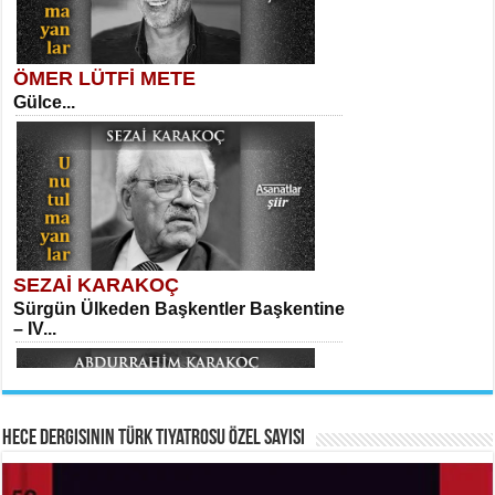
ÖMER LÜTFİ METE
Gülce...
MEHMET TAŞTAN
Vagon’da Bir Şairle...
Kadir Ünal
Ayağıma Dolanan Yokuş...
SEZAİ KARAKOÇ
Sürgün Ülkeden Başkentler Başkentine
SITKI CANEY
– IV...
Oruçla Devrim ve Özgürlüğe…...
Mehmet Çoban
Elmira...
Hece Dergisinin Türk Tiyatrosu Özel Sayısı