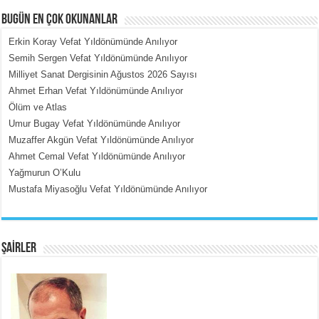
BUGÜN EN ÇOK OKUNANLAR
Erkin Koray Vefat Yıldönümünde Anılıyor
Semih Sergen Vefat Yıldönümünde Anılıyor
Milliyet Sanat Dergisinin Ağustos 2026 Sayısı
MEHMET ÇOBAN
Ahmet Erhan Vefat Yıldönümünde Anılıyor
İçerdeki Put Dışardaki Maskeler...
Ölüm ve Atlas
Umur Bugay Vefat Yıldönümünde Anılıyor
Muzaffer Akgün Vefat Yıldönümünde Anılıyor
Ahmet Cemal Vefat Yıldönümünde Anılıyor
Yağmurun O’Kulu
Mustafa Miyasoğlu Vefat Yıldönümünde Anılıyor
EMİNE CUMA
Fanatizm Çıkmazı...
ŞAİRLER