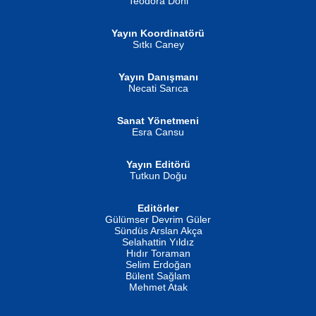
Teodora Doni
Yayın Koordinatörü
Sıtkı Caney
Yayın Danışmanı
MUSTAFA ORAL
Ahmet Aydın
Necati Sarıca
Şiir, Siyaseti Kaldırmıyor Tanpınar...
Helin...
Sanat Yönetmeni
Esra Cansu
Yayın Editörü
Tutkun Doğu
Editörler
İSMAİL OKUTAN
Gülümser Devrim Güler
Fatma Camcı
Erkeklerin Kahrolması Ne Demektir
Sündüs Arslan Akça
Evvel Zaman Tanrıçası...
Biliyor musunuz? ...
Selahattin Yıldız
Hıdır Toraman
Selim Erdoğan
Bülent Sağlam
Mehmet Atak