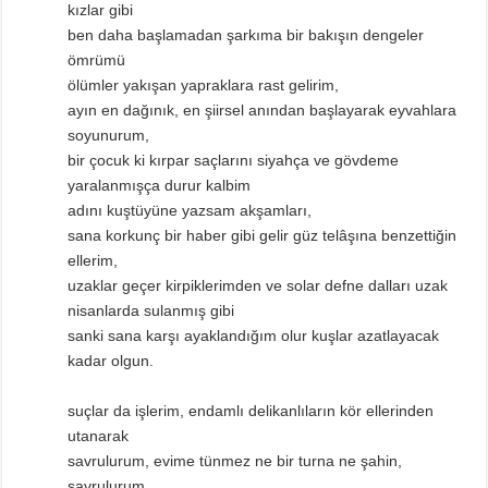
kızlar gibi
ben daha başlamadan şarkıma bir bakışın dengeler
ömrümü
ölümler yakışan yapraklara rast gelirim,
ayın en dağınık, en şiirsel anından başlayarak eyvahlara
soyunurum,
bir çocuk ki kırpar saçlarını siyahça ve gövdeme
yaralanmışça durur kalbim
adını kuştüyüne yazsam akşamları,
sana korkunç bir haber gibi gelir güz telâşına benzettiğin
ellerim,
uzaklar geçer kirpiklerimden ve solar defne dalları uzak
nisanlarda sulanmış gibi
sanki sana karşı ayaklandığım olur kuşlar azatlayacak
kadar olgun.
suçlar da işlerim, endamlı delikanlıların kör ellerinden
utanarak
savrulurum, evime tünmez ne bir turna ne şahin,
savrulurum