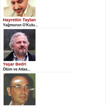
SATILMIŞ ÜMİT ÇETİNKAYA
Erkenlik...
Hayrettin Taylan
Yağmurun O’Kulu...
NECLA DİLEK ARSLAN
Öğretmenler Günü Mahkemesi...
Yaşar Bedri
Ölüm ve Atlas...
İSA KARATEPE
Ekranlar Arasında Kaybolan İnsan...