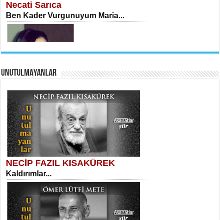
Necati Sarıca
Ben Kader Vurgunuyum Maria...
UNUTULMAYANLAR
AHMET URFALI
Ömer Lütfi Mete’nin “Gülce” Şiirini
Tahlil Denemesi...
Sibel Orhan
İki Kırık Boşluk...
NECİP FAZIL KISAKÜREK
Kaldırımlar...
SELAHATTİN YILDIZ
İnsanın Zindanı...
Meral Yağmur
Eski Bir Şiir...