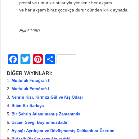
postal ve umut kırıntılarıyla yenilenir her akşam
ve her akşam biraz çocukça durur dünden kırık aynada.
Eylül 1980
F
T
Pi
S
a
wi
nt
h
DİĞER YAYINLARI:
c
tt
er
ar
Mutluluk Fotoğrafı II
e
er
e
e
Mutluluk Fotoğrafı I
b
st
Nehrin Kızı, Kırmızı Gül ve Kış Odası
Biten Bir Şarkıya
o
Bir Şehrin Atlanılmamış Zamanında
o
Ustam Sevgi Boynumuzdadır
k
Ayışığı Ayrılışlar ve Dövüşmemiş Delikanlılar Üzerine