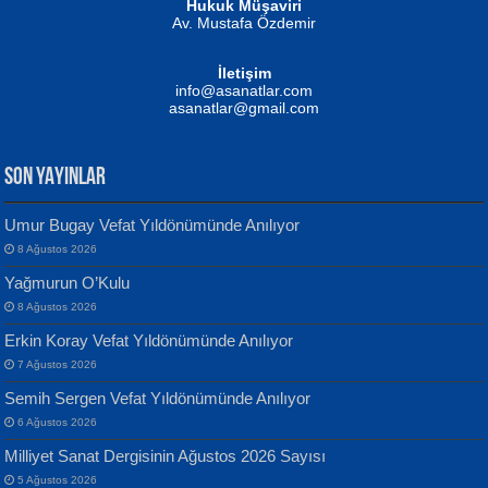
Hukuk Müşaviri
Av. Mustafa Özdemir
Mustafa Oral
NUHAN NEBİ ÇAM
İletişim
Yağmur Mangası...
Kaptan...
info@asanatlar.com
asanatlar@gmail.com
SON YAYINLAR
Umur Bugay Vefat Yıldönümünde Anılıyor
8 Ağustos 2026
Yılmaz Ekinci
MUSTAFA KELOĞLU
Yağmurun O’Kulu
Geceye Söylenen...
Yarına İz Bırakmak...
8 Ağustos 2026
Erkin Koray Vefat Yıldönümünde Anılıyor
7 Ağustos 2026
Semih Sergen Vefat Yıldönümünde Anılıyor
6 Ağustos 2026
Milliyet Sanat Dergisinin Ağustos 2026 Sayısı
Banu Sancak
ATİLLA ÖZEN
5 Ağustos 2026