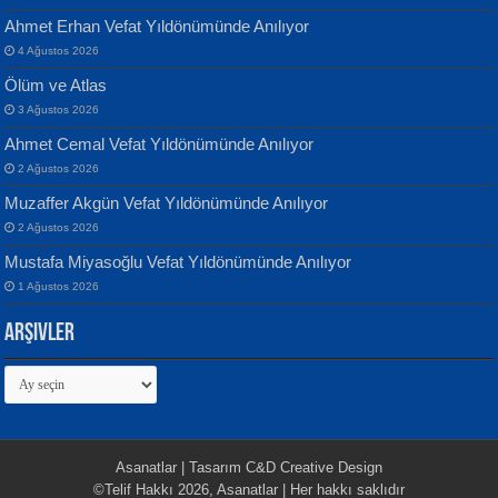
Defterimden İçeri...
Sultan Olmadan Önce Eyüp...
Ahmet Erhan Vefat Yıldönümünde Anılıyor
4 Ağustos 2026
Ölüm ve Atlas
3 Ağustos 2026
Ahmet Cemal Vefat Yıldönümünde Anılıyor
2 Ağustos 2026
İsmail Aydos
EKREM KARABABA
Muzaffer Akgün Vefat Yıldönümünde Anılıyor
İnkisar...
Yaralı Şiir...
2 Ağustos 2026
Mustafa Miyasoğlu Vefat Yıldönümünde Anılıyor
1 Ağustos 2026
Arşivler
Arşivler
Ekim Betül Uçar
MEHMET ALİ BAL
Sarkıntı Huzur...
Nakba’dan Nakba’ya Aliyah’dan
Aliyah’a...
Asanatlar | Tasarım C&D Creative Design
©Telif Hakkı 2026, Asanatlar | Her hakkı saklıdır