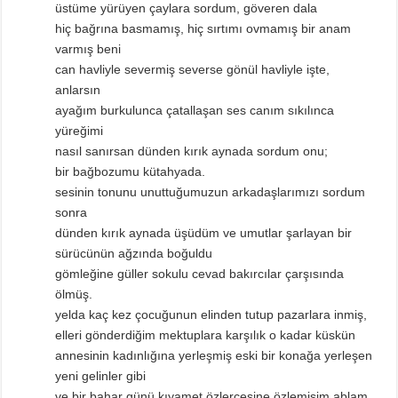
üstüme yürüyen çaylara sordum, göveren dala
hiç bağrına basmamış, hiç sırtımı ovmamış bir anam
varmış beni
can havliyle severmiş severse gönül havliyle işte,
anlarsın
ayağım burkulunca çatallaşan ses canım sıkılınca
yüreğimi
nasıl sanırsan dünden kırık aynada sordum onu;
bir bağbozumu kütahyada.
sesinin tonunu unuttuğumuzun arkadaşlarımızı sordum
sonra
dünden kırık aynada üşüdüm ve umutlar şarlayan bir
sürücünün ağzında boğuldu
gömleğine güller sokulu cevad bakırcılar çarşısında
ölmüş.
yelda kaç kez çocuğunun elinden tutup pazarlara inmiş,
elleri gönderdiğim mektuplara karşılık o kadar küskün
annesinin kadınlığına yerleşmiş eski bir konağa yerleşen
yeni gelinler gibi
ve bir bahar günü kıyamet özlercesine özlemişim ablam