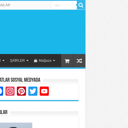
ANLAR
R
ŞAİRLER
Mağaza
atlar Sosyal Medyada
Facebook
Instagram
Pinterest
Twitter
YouTube
RLAR