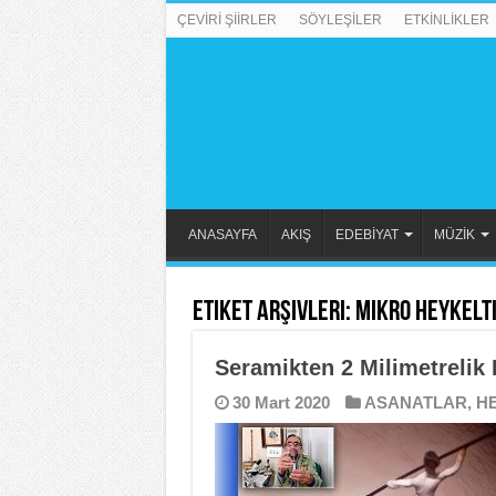
ÇEVİRİ ŞİİRLER
SÖYLEŞİLER
ETKİNLİKLER
ANASAYFA
AKIŞ
EDEBİYAT
MÜZİK
Etiket Arşivleri:
Mikro Heykelt
Seramikten 2 Milimetrelik 
30 Mart 2020
ASANATLAR
,
H