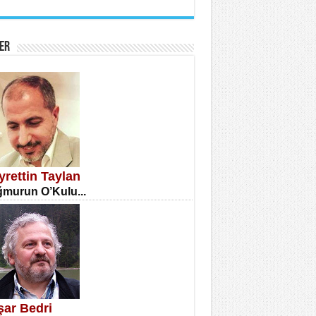
İNE CUMA
atizm Çıkmazı...
ER
TILMIŞ ÜMİT ÇETİNKAYA
enlik...
yrettin Taylan
murun O’Kulu...
CLA DİLEK ARSLAN
etmenler Günü Mahkemesi...
şar Bedri