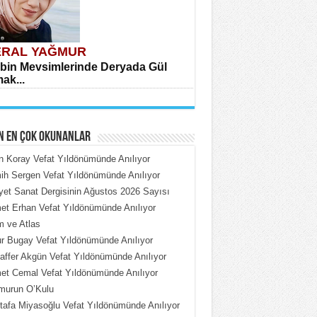
RAL YAĞMUR
bin Mevsimlerinde Deryada Gül
ak...
N EN ÇOK OKUNANLAR
n Koray Vefat Yıldönümünde Anılıyor
h Sergen Vefat Yıldönümünde Anılıyor
iyet Sanat Dergisinin Ağustos 2026 Sayısı
HMET ÇOBAN
t Erhan Vefat Yıldönümünde Anılıyor
rdeki Put Dışardaki Maskeler...
 ve Atlas
 Bugay Vefat Yıldönümünde Anılıyor
ffer Akgün Vefat Yıldönümünde Anılıyor
t Cemal Vefat Yıldönümünde Anılıyor
murun O’Kulu
afa Miyasoğlu Vefat Yıldönümünde Anılıyor