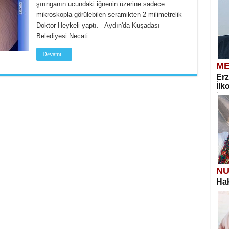
şırınganın ucundaki iğnenin üzerine sadece
mikroskopla görülebilen seramikten 2 milimetrelik
Doktor Heykeli yaptı. Aydın'da Kuşadası
Belediyesi Necati …
Devamı...
ME
Erz
İlk
NU
Hak