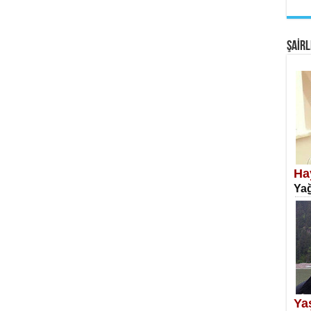
EM
Fan
ŞAİRL
SA
Erk
Ha
Yağ
NE
Öğr
Ya