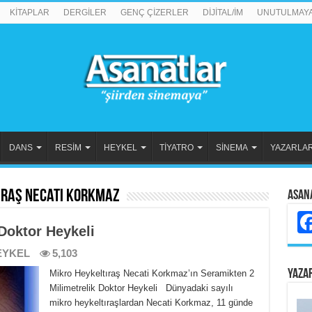
KİTAPLAR
DERGİLER
GENÇ ÇİZERLER
DİJİTAL/İM
UNUTULMAY
DANS
RESİM
HEYKEL
TİYATRO
SİNEMA
YAZARLA
ıraş Necati Korkmaz
Asan
Doktor Heykeli
EYKEL
5,103
YAZA
Mikro Heykeltıraş Necati Korkmaz’ın Seramikten 2
Milimetrelik Doktor Heykeli Dünyadaki sayılı
mikro heykeltıraşlardan Necati Korkmaz, 11 günde