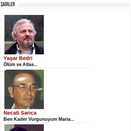
ŞAİRLER
SATILMIŞ ÜMİT ÇETİNKAYA
Erkenlik...
Yaşar Bedri
Ölüm ve Atlas...
NECLA DİLEK ARSLAN
Öğretmenler Günü Mahkemesi...
Necati Sarıca
Ben Kader Vurgunuyum Maria...