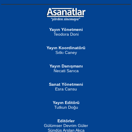
NURAN KÖSE BAYDAR
Neva Selçuk
Gün Güzeli...
Ben Deniz Değilim ki...
Yayın Yönetmeni
Teodora Doni
Yayın Koordinatörü
Sıtkı Caney
Yayın Danışmanı
MUSTAFA ORAL
Ahmet Aydın
Necati Sarıca
Şiir, Siyaseti Kaldırmıyor Tanpınar...
Helin...
Sanat Yönetmeni
Esra Cansu
Yayın Editörü
Tutkun Doğu
Editörler
İSMAİL OKUTAN
Gülümser Devrim Güler
Fatma Camcı
Erkeklerin Kahrolması Ne Demektir
Sündüs Arslan Akça