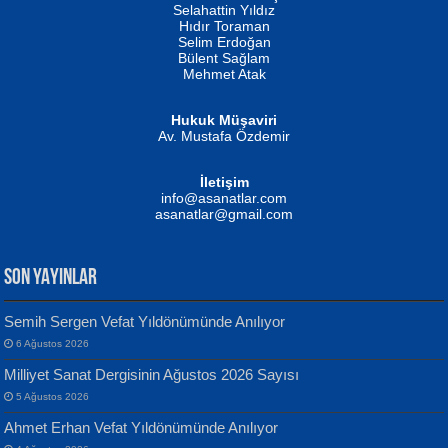
Evvel Zaman Tanrıçası...
Biliyor musunuz? ...
Selahattin Yıldız
Hıdır Toraman
Selim Erdoğan
Bülent Sağlam
Mehmet Atak
Hukuk Müşaviri
Av. Mustafa Özdemir
Mustafa Oral
NUHAN NEBİ ÇAM
İletişim
Yağmur Mangası...
Kaptan...
info@asanatlar.com
asanatlar@gmail.com
SON YAYINLAR
Semih Sergen Vefat Yıldönümünde Anılıyor
6 Ağustos 2026
Yılmaz Ekinci
MUSTAFA KELOĞLU
Milliyet Sanat Dergisinin Ağustos 2026 Sayısı
Geceye Söylenen...
Yarına İz Bırakmak...
5 Ağustos 2026
Ahmet Erhan Vefat Yıldönümünde Anılıyor