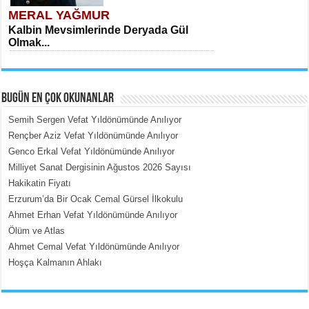
MERAL YAĞMUR
Kalbin Mevsimlerinde Deryada Gül
Olmak...
BUGÜN EN ÇOK OKUNANLAR
Semih Sergen Vefat Yıldönümünde Anılıyor
Rençber Aziz Vefat Yıldönümünde Anılıyor
Genco Erkal Vefat Yıldönümünde Anılıyor
MEHMET ÇOBAN
Milliyet Sanat Dergisinin Ağustos 2026 Sayısı
İçerdeki Put Dışardaki Maskeler...
Hakikatin Fiyatı
Erzurum’da Bir Ocak Cemal Gürsel İlkokulu
Ahmet Erhan Vefat Yıldönümünde Anılıyor
Ölüm ve Atlas
Ahmet Cemal Vefat Yıldönümünde Anılıyor
Hoşça Kalmanın Ahlakı
EMİNE CUMA
Fanatizm Çıkmazı...