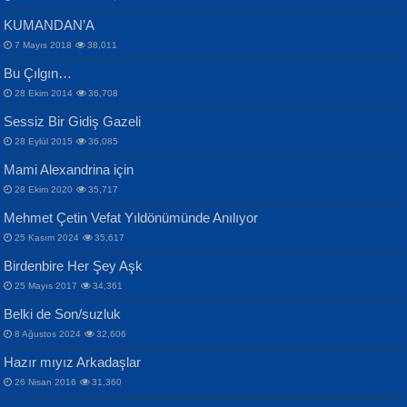
KUMANDAN’A
7 Mayıs 2018
38,011
Bu Çılgın…
ERDEM BAYAZIT
28 Ekim 2014
36,708
Sana, Bana, Vatanıma, Ülkemin
İPEK ACAR SERT
Selahattin Yıldız
Sessiz Bir Gidiş Gazeli
İnsanlarına Dair...
Gazze’nin Şecaati, Ümmetin İmtihanı...
İdrakimle Üşürken...
28 Eylül 2015
36,085
Mami Alexandrina için
28 Ekim 2020
35,717
Mehmet Çetin Vefat Yıldönümünde Anılıyor
25 Kasım 2024
35,617
Birdenbire Her Şey Aşk
NAZIM HİKMET RAN
MAHMUT GÜRBÜZ
Songül Özel
25 Mayıs 2017
34,361
Bir Cezaevinde, Tecritteki Adamın
İbrahim Olmak ve Bitirebilmek...
Mahzen...
Mektupları...
Belki de Son/suzluk
8 Ağustos 2024
32,606
Hazır mıyız Arkadaşlar
26 Nisan 2016
31,360