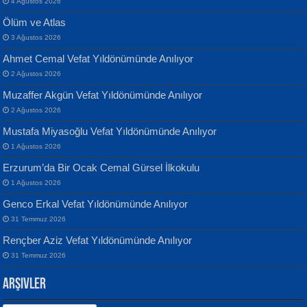
4 Ağustos 2026
Ölüm ve Atlas
3 Ağustos 2026
Ahmet Cemal Vefat Yıldönümünde Anılıyor
Banu Sancak
ATİLLA ÖZEN
2 Ağustos 2026
Defterimden İçeri...
Sultan Olmadan Önce Eyüp...
Muzaffer Akgün Vefat Yıldönümünde Anılıyor
2 Ağustos 2026
Mustafa Miyasoğlu Vefat Yıldönümünde Anılıyor
1 Ağustos 2026
Erzurum’da Bir Ocak Cemal Gürsel İlkokulu
1 Ağustos 2026
İsmail Aydos
EKREM KARABABA
Genco Erkal Vefat Yıldönümünde Anılıyor
İnkisar...
Yaralı Şiir...
31 Temmuz 2026
Rençber Aziz Vefat Yıldönümünde Anılıyor
31 Temmuz 2026
Arşivler