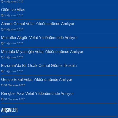
4 Ağustos 2026
Ölüm ve Atlas
3 Ağustos 2026
Ahmet Cemal Vefat Yıldönümünde Anılıyor
Banu Sancak
ATİLLA ÖZEN
2 Ağustos 2026
Defterimden İçeri...
Sultan Olmadan Önce Eyüp...
Muzaffer Akgün Vefat Yıldönümünde Anılıyor
2 Ağustos 2026
Mustafa Miyasoğlu Vefat Yıldönümünde Anılıyor
1 Ağustos 2026
Erzurum’da Bir Ocak Cemal Gürsel İlkokulu
1 Ağustos 2026
İsmail Aydos
EKREM KARABABA
Genco Erkal Vefat Yıldönümünde Anılıyor
İnkisar...
Yaralı Şiir...
31 Temmuz 2026
Rençber Aziz Vefat Yıldönümünde Anılıyor
31 Temmuz 2026
Arşivler