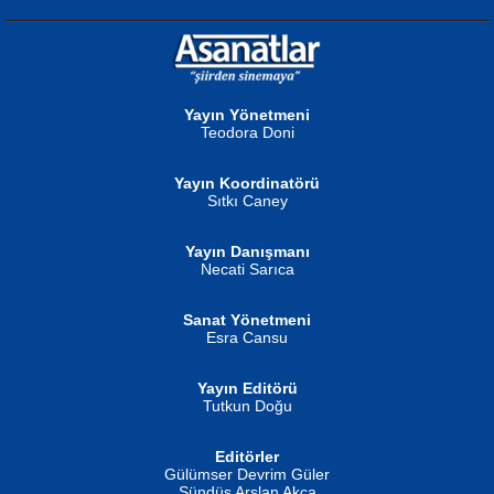
NURAN KÖSE BAYDAR
Neva Selçuk
Gün Güzeli...
Ben Deniz Değilim ki...
Yayın Yönetmeni
Teodora Doni
Yayın Koordinatörü
Sıtkı Caney
Yayın Danışmanı
MUSTAFA ORAL
Ahmet Aydın
Necati Sarıca
Şiir, Siyaseti Kaldırmıyor Tanpınar...
Helin...
Sanat Yönetmeni
Esra Cansu
Yayın Editörü
Tutkun Doğu
Editörler
İSMAİL OKUTAN
Gülümser Devrim Güler
Fatma Camcı
Erkeklerin Kahrolması Ne Demektir
Sündüs Arslan Akça