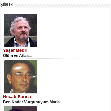
ŞAİRLER
SATILMIŞ ÜMİT ÇETİNKAYA
Erkenlik...
Yaşar Bedri
Ölüm ve Atlas...
NECLA DİLEK ARSLAN
Öğretmenler Günü Mahkemesi...
Necati Sarıca
Ben Kader Vurgunuyum Maria...