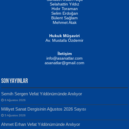
Evvel Zaman Tanrıçası...
Biliyor musunuz? ...
Selahattin Yıldız
Hıdır Toraman
Selim Erdoğan
Bülent Sağlam
Mehmet Atak
Hukuk Müşaviri
Av. Mustafa Özdemir
Mustafa Oral
NUHAN NEBİ ÇAM
İletişim
Yağmur Mangası...
Kaptan...
info@asanatlar.com
asanatlar@gmail.com
SON YAYINLAR
Semih Sergen Vefat Yıldönümünde Anılıyor
6 Ağustos 2026
Yılmaz Ekinci
MUSTAFA KELOĞLU
Milliyet Sanat Dergisinin Ağustos 2026 Sayısı
Geceye Söylenen...
Yarına İz Bırakmak...
5 Ağustos 2026
Ahmet Erhan Vefat Yıldönümünde Anılıyor