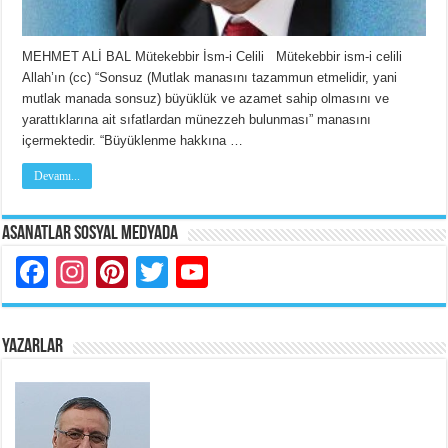
MEHMET ALİ BAL Mütekebbir İsm-i Celili Mütekebbir ism-i celili
Allah’ın (cc) “Sonsuz (Mutlak manasını tazammun etmelidir, yani
mutlak manada sonsuz) büyüklük ve azamet sahip olmasını ve
yarattıklarına ait sıfatlardan münezzeh bulunması” manasını
içermektedir. “Büyüklenme hakkına …
Devamı...
Asanatlar Sosyal Medyada
Facebook
Instagram
Pinterest
Twitter
YouTube
YAZARLAR