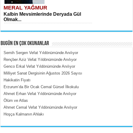
MERAL YAĞMUR
Kalbin Mevsimlerinde Deryada Gül
Olmak...
BUGÜN EN ÇOK OKUNANLAR
Semih Sergen Vefat Yıldönümünde Anılıyor
Rençber Aziz Vefat Yıldönümünde Anılıyor
Genco Erkal Vefat Yıldönümünde Anılıyor
MEHMET ÇOBAN
Milliyet Sanat Dergisinin Ağustos 2026 Sayısı
İçerdeki Put Dışardaki Maskeler...
Hakikatin Fiyatı
Erzurum’da Bir Ocak Cemal Gürsel İlkokulu
Ahmet Erhan Vefat Yıldönümünde Anılıyor
Ölüm ve Atlas
Ahmet Cemal Vefat Yıldönümünde Anılıyor
Hoşça Kalmanın Ahlakı
EMİNE CUMA
Fanatizm Çıkmazı...