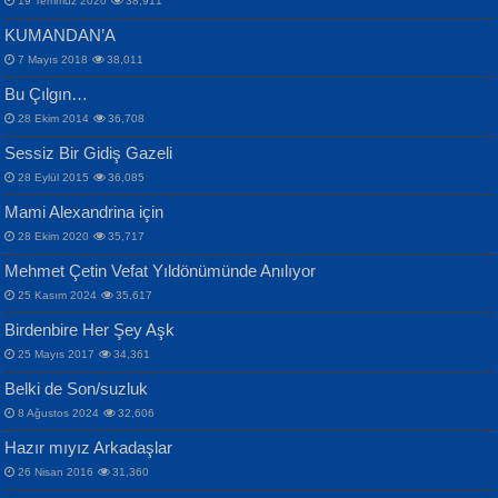
19 Temmuz 2020
38,911
KUMANDAN’A
7 Mayıs 2018
38,011
Bu Çılgın…
ERDEM BAYAZIT
28 Ekim 2014
36,708
Sana, Bana, Vatanıma, Ülkemin
İPEK ACAR SERT
Selahattin Yıldız
Sessiz Bir Gidiş Gazeli
İnsanlarına Dair...
Gazze’nin Şecaati, Ümmetin İmtihanı...
İdrakimle Üşürken...
28 Eylül 2015
36,085
Mami Alexandrina için
28 Ekim 2020
35,717
Mehmet Çetin Vefat Yıldönümünde Anılıyor
25 Kasım 2024
35,617
Birdenbire Her Şey Aşk
NAZIM HİKMET RAN
MAHMUT GÜRBÜZ
Songül Özel
25 Mayıs 2017
34,361
Bir Cezaevinde, Tecritteki Adamın
İbrahim Olmak ve Bitirebilmek...
Mahzen...
Mektupları...
Belki de Son/suzluk
8 Ağustos 2024
32,606
Hazır mıyız Arkadaşlar
26 Nisan 2016
31,360