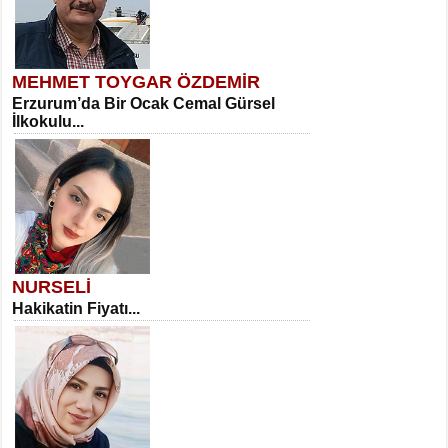
MEHMET TOYGAR ÖZDEMİR
Erzurum’da Bir Ocak Cemal Gürsel
İlkokulu...
NURSELİ
Hakikatin Fiyatı...