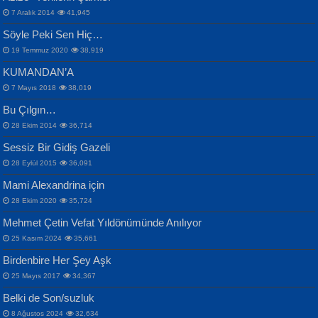
Otuz Beş Yaş Şiiri...
VAHDETTİN YİĞİTCAN
Bülent Sağlam
7 Aralık 2014
41,945
Samimiyet Nedir?...
Mescid-i Aksâ Üstüne Ay!...
Söyle Peki Sen Hiç…
19 Temmuz 2020
38,919
KUMANDAN’A
7 Mayıs 2018
38,019
Bu Çılgın…
ERDEM BAYAZIT
28 Ekim 2014
36,714
Sana, Bana, Vatanıma, Ülkemin
İPEK ACAR SERT
Selahattin Yıldız
Sessiz Bir Gidiş Gazeli
İnsanlarına Dair...
Gazze’nin Şecaati, Ümmetin İmtihanı...
İdrakimle Üşürken...
28 Eylül 2015
36,091
Mami Alexandrina için
28 Ekim 2020
35,724
Mehmet Çetin Vefat Yıldönümünde Anılıyor
25 Kasım 2024
35,661
Birdenbire Her Şey Aşk
NAZIM HİKMET RAN
MAHMUT GÜRBÜZ
Songül Özel
25 Mayıs 2017
34,367
Bir Cezaevinde, Tecritteki Adamın
İbrahim Olmak ve Bitirebilmek...
Mahzen...
Mektupları...
Belki de Son/suzluk
8 Ağustos 2024
32,634