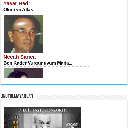
Yaşar Bedri
Ölüm ve Atlas...
İSA KARATEPE
Ekranlar Arasında Kaybolan İnsan...
Necati Sarıca
Ben Kader Vurgunuyum Maria...
UNUTULMAYANLAR
AHMET URFALI
Ömer Lütfi Mete’nin “Gülce” Şiirini
Tahlil Denemesi...
Sibel Orhan
İki Kırık Boşluk...