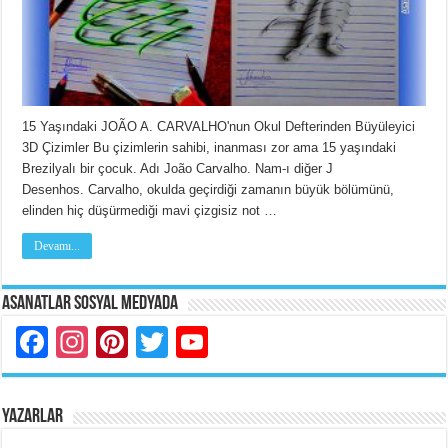
15 Yaşındaki JOÃO A. CARVALHO'nun Okul Defterinden Büyüleyici
3D Çizimler Bu çizimlerin sahibi, inanması zor ama 15 yaşındaki
Brezilyalı bir çocuk. Adı João Carvalho. Nam-ı diğer J
Desenhos. Carvalho, okulda geçirdiği zamanın büyük bölümünü,
elinden hiç düşürmediği mavi çizgisiz not …
Devamı...
Asanatlar Sosyal Medyada
Facebook
Instagram
Pinterest
Twitter
YouTube
YAZARLAR