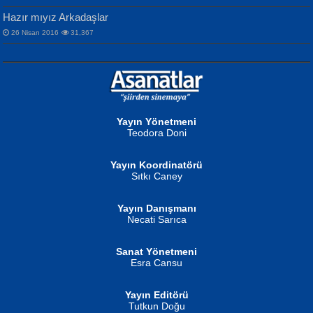
Hazır mıyız Arkadaşlar
26 Nisan 2016
31,367
NURAN KÖSE BAYDAR
Neva Selçuk
Gün Güzeli...
Ben Deniz Değilim ki...
Yayın Yönetmeni
Teodora Doni
Yayın Koordinatörü
Sıtkı Caney
Yayın Danışmanı
MUSTAFA ORAL
Ahmet Aydın
Necati Sarıca
Şiir, Siyaseti Kaldırmıyor Tanpınar...
Helin...
Sanat Yönetmeni
Esra Cansu
Yayın Editörü
Tutkun Doğu