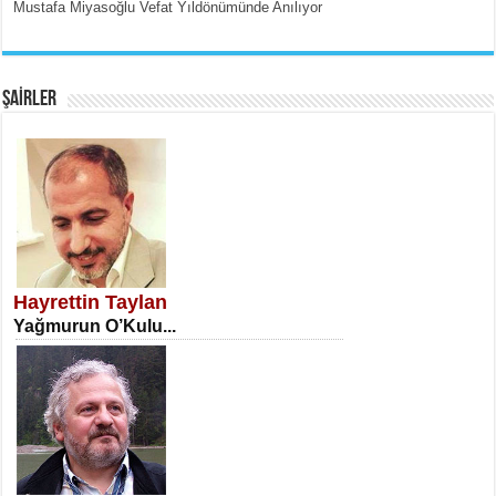
Mustafa Miyasoğlu Vefat Yıldönümünde Anılıyor
EMİNE CUMA
Fanatizm Çıkmazı...
ŞAİRLER
SATILMIŞ ÜMİT ÇETİNKAYA
Erkenlik...
Hayrettin Taylan
Yağmurun O’Kulu...
NECLA DİLEK ARSLAN
Öğretmenler Günü Mahkemesi...