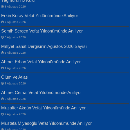
Yağmurun O’Kulu
Geceye Söylenen...
Yarına İz Bırakmak...
8 Ağustos 2026
Erkin Koray Vefat Yıldönümünde Anılıyor
7 Ağustos 2026
Semih Sergen Vefat Yıldönümünde Anılıyor
6 Ağustos 2026
Milliyet Sanat Dergisinin Ağustos 2026 Sayısı
Banu Sancak
ATİLLA ÖZEN
5 Ağustos 2026
Defterimden İçeri...
Sultan Olmadan Önce Eyüp...
Ahmet Erhan Vefat Yıldönümünde Anılıyor
4 Ağustos 2026
Ölüm ve Atlas
3 Ağustos 2026
Ahmet Cemal Vefat Yıldönümünde Anılıyor
2 Ağustos 2026
İsmail Aydos
EKREM KARABABA
Muzaffer Akgün Vefat Yıldönümünde Anılıyor
İnkisar...
Yaralı Şiir...
2 Ağustos 2026
Mustafa Miyasoğlu Vefat Yıldönümünde Anılıyor
1 Ağustos 2026