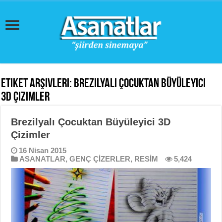
Etiket Arşivleri:
Brezilyalı Çocuktan Büyüleyici
3D Çizimler
Brezilyalı Çocuktan Büyüleyici 3D
Çizimler
16 Nisan 2015
ASANATLAR
,
GENÇ ÇİZERLER
,
RESİM
5,424