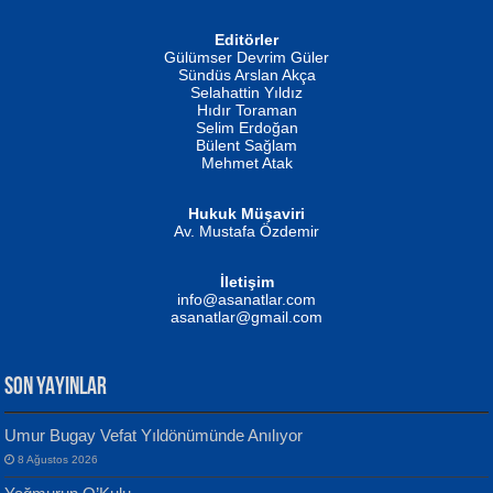
Editörler
İSMAİL OKUTAN
Gülümser Devrim Güler
Fatma Camcı
Erkeklerin Kahrolması Ne Demektir
Sündüs Arslan Akça
Evvel Zaman Tanrıçası...
Biliyor musunuz? ...
Selahattin Yıldız
Hıdır Toraman
Selim Erdoğan
Bülent Sağlam
Mehmet Atak
Hukuk Müşaviri
Av. Mustafa Özdemir
Mustafa Oral
NUHAN NEBİ ÇAM
İletişim
Yağmur Mangası...
Kaptan...
info@asanatlar.com
asanatlar@gmail.com
SON YAYINLAR
Umur Bugay Vefat Yıldönümünde Anılıyor
8 Ağustos 2026
Yılmaz Ekinci
MUSTAFA KELOĞLU