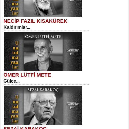
NECİP FAZIL KISAKÜREK
Kaldırımlar...
SELAHATTİN YILDIZ
İnsanın Zindanı...
Meral Yağmur
Eski Bir Şiir...
ÖMER LÜTFİ METE
Gülce...
MEHMET TAŞTAN
Vagon’da Bir Şairle...
Kadir Ünal
Ayağıma Dolanan Yokuş...
SEZAİ KARAKOÇ