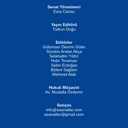
Helin...
Sanat Yönetmeni
Esra Cansu
Yayın Editörü
Tutkun Doğu
Editörler
İSMAİL OKUTAN
Gülümser Devrim Güler
Fatma Camcı
Erkeklerin Kahrolması Ne Demektir
Sündüs Arslan Akça
Evvel Zaman Tanrıçası...
Biliyor musunuz? ...
Selahattin Yıldız
Hıdır Toraman
Selim Erdoğan
Bülent Sağlam
Mehmet Atak
Hukuk Müşaviri
Av. Mustafa Özdemir
Mustafa Oral
NUHAN NEBİ ÇAM
İletişim
Yağmur Mangası...
Kaptan...
info@asanatlar.com
asanatlar@gmail.com