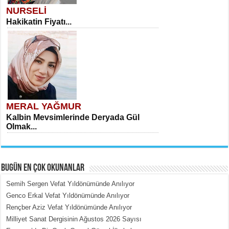
NURSELİ
Hakikatin Fiyatı...
MERAL YAĞMUR
Kalbin Mevsimlerinde Deryada Gül
Olmak...
BUGÜN EN ÇOK OKUNANLAR
Semih Sergen Vefat Yıldönümünde Anılıyor
Genco Erkal Vefat Yıldönümünde Anılıyor
Rençber Aziz Vefat Yıldönümünde Anılıyor
MEHMET ÇOBAN
Milliyet Sanat Dergisinin Ağustos 2026 Sayısı
İçerdeki Put Dışardaki Maskeler...