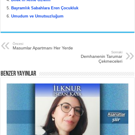
o
Bayramlık Sabahlara Eren Çocukluk
o
Umudum ve Umutsuzluğum
k
Öncesi
Masumlar Apartmanı Her Yerde
Sonraki
Demhanenin Tarumar
Çekmeceleri
BENZER YAYINLAR