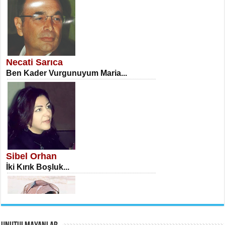
NECLA DİLEK ARSLAN
Öğretmenler Günü Mahkemesi...
Necati Sarıca
Ben Kader Vurgunuyum Maria...
İSA KARATEPE
Ekranlar Arasında Kaybolan İnsan...
Sibel Orhan
İki Kırık Boşluk...