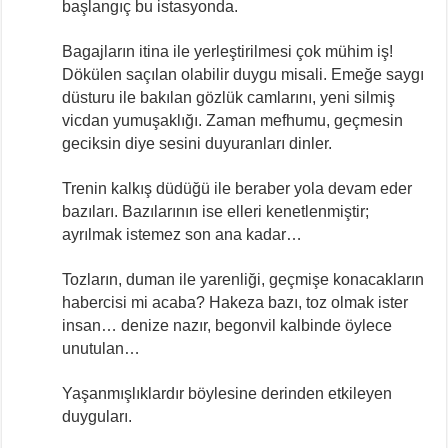
başlangıç bu istasyonda.
Bagajların itina ile yerleştirilmesi çok mühim iş!
Dökülen saçılan olabilir duygu misali. Emeğe saygı
düsturu ile bakılan gözlük camlarını, yeni silmiş
vicdan yumuşaklığı. Zaman mefhumu, geçmesin
geciksin diye sesini duyuranları dinler.
Trenin kalkış düdüğü ile beraber yola devam eder
bazıları. Bazılarının ise elleri kenetlenmiştir;
ayrılmak istemez son ana kadar…
Tozların, duman ile yarenliği, geçmişe konacakların
habercisi mi acaba? Hakeza bazı, toz olmak ister
insan… denize nazır, begonvil kalbinde öylece
unutulan…
Yaşanmışlıklardır böylesine derinden etkileyen
duyguları.