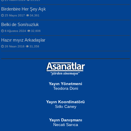
Birdenbire Her Şey Aşk
NAZIM HİKMET RAN
MAHMUT GÜRBÜZ
Songül Özel
25 Mayıs 2017
34,361
Bir Cezaevinde, Tecritteki Adamın
İbrahim Olmak ve Bitirebilmek...
Mahzen...
Mektupları...
Belki de Son/suzluk
8 Ağustos 2024
32,606
Hazır mıyız Arkadaşlar
26 Nisan 2016
31,358
NURAN KÖSE BAYDAR
Neva Selçuk
Gün Güzeli...
Ben Deniz Değilim ki...
Yayın Yönetmeni
Teodora Doni
Yayın Koordinatörü
Sıtkı Caney
Yayın Danışmanı
MUSTAFA ORAL
Ahmet Aydın
Necati Sarıca
Şiir, Siyaseti Kaldırmıyor Tanpınar...