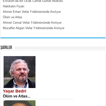
Erzurum’da Bir Ocak Cemal Gürsel İlkokulu
Hakikatin Fiyatı
Ahmet Erhan Vefat Yıldönümünde Anılıyor
Ölüm ve Atlas
Ahmet Cemal Vefat Yıldönümünde Anılıyor
Muzaffer Akgün Vefat Yıldönümünde Anılıyor
EMİNE CUMA
Fanatizm Çıkmazı...
ŞAİRLER
SATILMIŞ ÜMİT ÇETİNKAYA
Erkenlik...
Yaşar Bedri
Ölüm ve Atlas...