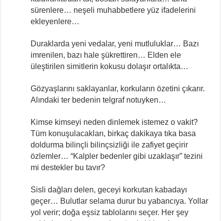
sürenlere… neşeli muhabbetlere yüz ifadelerini
ekleyenlere…
Duraklarda yeni vedalar, yeni mutluluklar… Bazı
imrenilen, bazı hale şükrettiren… Elden ele
üleştirilen simitlerin kokusu dolaşır ortalıkta…
Gözyaşlarını saklayanlar, korkuların özetini çıkarır.
Alındaki ter bedenin telgraf notuyken…
Kimse kimseyi neden dinlemek istemez o vakit?
Tüm konuşulacakları, birkaç dakikaya tıka basa
doldurma bilinçli bilinçsizliği ile zafiyet geçirir
özlemler… “Kalpler bedenler gibi uzaklaşır” tezini
mi destekler bu tavır?
Sisli dağları delen, geceyi korkutan kabadayı
geçer… Bulutlar selama durur bu yabancıya. Yollar
yol verir; doğa eşsiz tablolarını seçer. Her şey