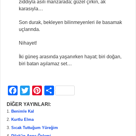
zıddıyla asılı manzarada; güzel çirkin, ak
karasıyla…
Son durak, bekleyen bilinmeyenleri ile basamak
uçlarında.
Nihayet!
İki güneş arasında yaşanırken hayat; biri doğan,
biri batan aşılamaz set…
F
T
Pi
S
a
wi
nt
h
DİĞER YAYINLARI:
c
tt
er
ar
Benimle Kal
e
er
e
e
Kurtlu Elma
b
st
Sıcak Tuttuğum Yüreğim
Dilek’in Anne Özlemi