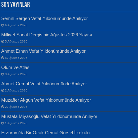
SON YAYINLAR
Semih Sergen Vefat Yıldönümünde Anılıyor
6 Ağustos 2026
Yılmaz Ekinci
MUSTAFA KELOĞLU
Milliyet Sanat Dergisinin Ağustos 2026 Sayısı
Geceye Söylenen...
Yarına İz Bırakmak...
5 Ağustos 2026
Ahmet Erhan Vefat Yıldönümünde Anılıyor
4 Ağustos 2026
Ölüm ve Atlas
3 Ağustos 2026
Ahmet Cemal Vefat Yıldönümünde Anılıyor
Banu Sancak
ATİLLA ÖZEN
2 Ağustos 2026
Defterimden İçeri...
Sultan Olmadan Önce Eyüp...
Muzaffer Akgün Vefat Yıldönümünde Anılıyor
2 Ağustos 2026
Mustafa Miyasoğlu Vefat Yıldönümünde Anılıyor
1 Ağustos 2026
Erzurum’da Bir Ocak Cemal Gürsel İlkokulu