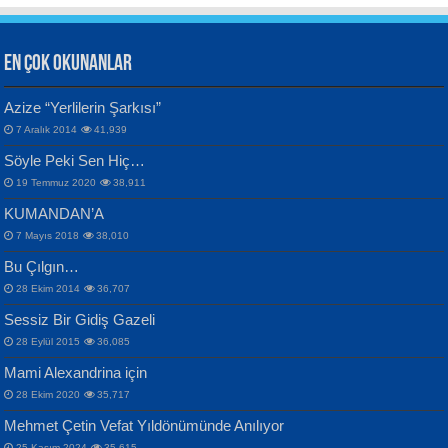
EN ÇOK OKUNANLAR
CAHİT SITKI TARANCI
Azize “Yerlilerin Şarkısı”
Otuz Beş Yaş Şiiri...
VAHDETTİN YİĞİTCAN
Bülent Sağlam
7 Aralık 2014
41,939
Samimiyet Nedir?...
Mescid-i Aksâ Üstüne Ay!...
Söyle Peki Sen Hiç…
19 Temmuz 2020
38,911
KUMANDAN’A
7 Mayıs 2018
38,010
Bu Çılgın…
ERDEM BAYAZIT
28 Ekim 2014
36,707
Sana, Bana, Vatanıma, Ülkemin
İPEK ACAR SERT
Selahattin Yıldız
Sessiz Bir Gidiş Gazeli
İnsanlarına Dair...
Gazze’nin Şecaati, Ümmetin İmtihanı...
İdrakimle Üşürken...
28 Eylül 2015
36,085
Mami Alexandrina için
28 Ekim 2020
35,717
Mehmet Çetin Vefat Yıldönümünde Anılıyor
25 Kasım 2024
35,615